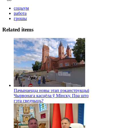
соцыум
работа
грошы
Related items
Пачынаецца новы этап рэканструкцыі
Чырвонага касцёла ў Мінску. Пра што
гэта сведчыць?