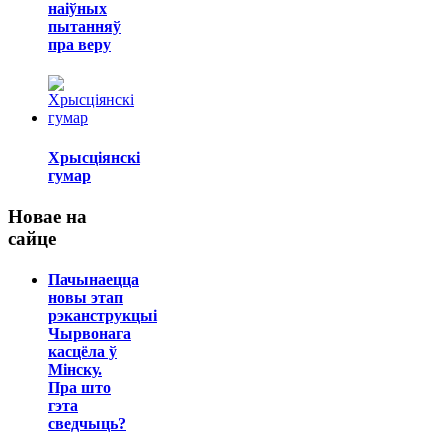
наіўных
пытанняў
пра веру
Хрысціянскі
гумар
Новае на
сайце
Пачынаецца
новы этап
рэканструкцыі
Чырвонага
касцёла ў
Мінску.
Пра што
гэта
сведчыць?