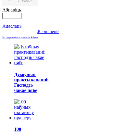
Абнавіць
Адаслаць
JComments
FaLang translation system by Faboba
Духоўныя
практыкаванні:
Гасподзь
чакае цябе
100