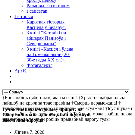
хросту, шлюбу
Размовы са святаром
з сацсетак
Гісторыя
Кароткая гісторыя
Касцёла ў Беларусі
З кнігі "Каталікі на
абшарах Панізоўя і
Севершчыны"
З кнігі «Касцел і ўлада
на Гомельшчыне (20-
30-е гады ХХ ст.)»
Фотагалерэя
Архіў
.
†Бог любіць цябе такім, які ты ёсць! †Хрыстос дабравольна
пайшоў на крыж за твае правіны †Смерць пераможана! †
Найбольш просты шлях да святасці - не асуджай! †Ісус шукае і
Гучны выпадак атрымаў працяг: на
чакае цябе! †Хрыстос уваскрос! †Д'ябал не можа зрабіць пекла
Смаргоншчыне адновяць капліцу, якую
прывабным, таму ён робіць прывабнай дарогу туды
знёс п'яны кіроўца
Ліпень 7, 2026