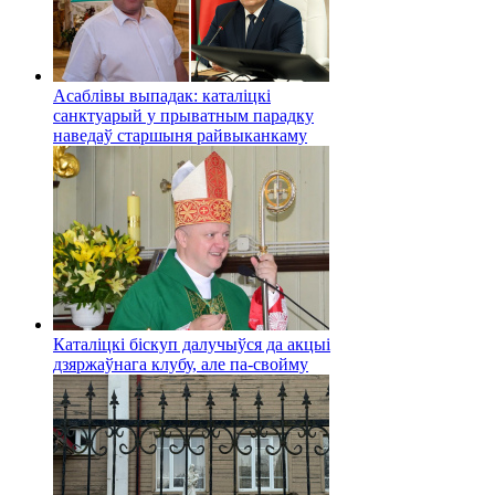
Асаблівы выпадак: каталіцкі
санктуарый у прыватным парадку
наведаў старшыня райвыканкаму
Каталіцкі біскуп далучыўся да акцыі
дзяржаўнага клубу, але па-свойму