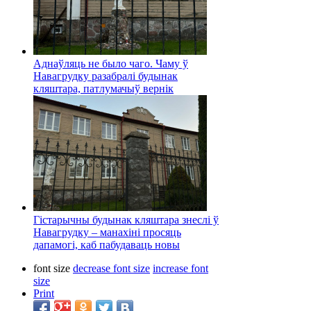
Аднаўляць не было чаго. Чаму ў
Навагрудку разабралі будынак
кляштара, патлумачыў вернік
Гістарычны будынак кляштара знеслі ў
Навагрудку – манахіні просяць
дапамогі, каб пабудаваць новы
font size
decrease font size
increase font
size
Print