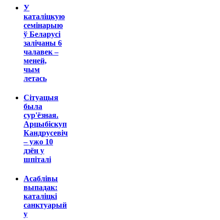
У
каталіцкую
семінарыю
ў Беларусі
залічаны 6
чалавек –
меней,
чым
летась
Сітуацыя
была
сур'ёзная.
Арцыбіскуп
Кандрусевіч
– ужо 10
дзён у
шпіталі
Асаблівы
выпадак:
каталіцкі
санктуарый
у