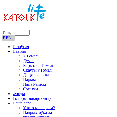
BEL
Галоўная
Навіны
У Гомелі
Думкі
Карытас - Гомель
Скаўты ў Гомелі
Дзіцячая вёска
Царква
Папа Рымскі
Соцыум
Форум
Гісторыі навяртанняў
Наша вера
У што мы верым?
Падрыхтоўка да