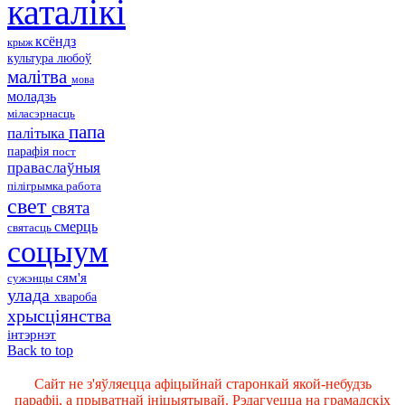
каталікі
ксёндз
крыж
культура
любоў
малітва
мова
моладзь
міласэрнасць
папа
палітыка
парафія
пост
праваслаўныя
пілігрымка
работа
свет
свята
смерць
святасць
соцыум
сям'я
сужэнцы
улада
хвароба
хрысціянства
інтэрнэт
Back to top
Сайт не з'яўляецца афіцыйнай старонкай якой-небудзь
парафіі, а прыватнай ініцыятывай. Рэдагуецца на грамадскіх