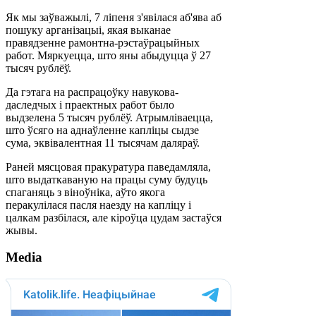
Як мы заўважылі, 7 ліпеня з'явілася аб'ява аб
пошуку арганізацыі, якая выканае
правядзенне рамонтна-рэстаўрацыйных
работ. Мяркуецца, што яны абыдуцца ў 27
тысяч рублёў.
Да гэтага на распрацоўку навукова-
даследчых і праектных работ было
выдзелена 5 тысяч рублёў. Атрымліваецца,
што ўсяго на аднаўленне капліцы сыдзе
сума, эквівалентная 11 тысячам даляраў.
Раней мясцовая пракуратура паведамляла,
што выдаткаваную на працы суму будуць
спаганяць з віноўніка, аўто якога
перакулілася пасля наезду на капліцу і
цалкам разбілася, але кіроўца цудам застаўся
жывы.
Media