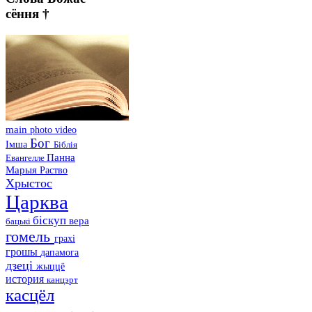
сёння †
main
photo
video
Бог
Імша
Біблія
Панна
Евангелле
Марыя
Раство
Хрыстос
Царква
біскуп
вера
бацькі
гомель
грахі
грошы
дапамога
дзеці
жыццё
история
канцэрт
касцёл