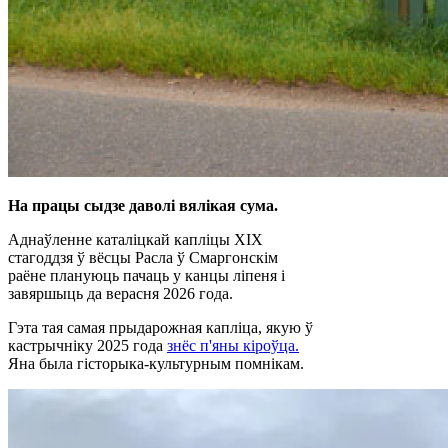
На працы сыдзе даволі вялікая сума.
Аднаўленне каталіцкай капліцы XIX
стагоддзя ў вёсцы Расла ў Смаргонскім
раёне плануюць пачаць у канцы ліпеня і
завяршыць да верасня 2026 года.
Гэта тая самая прыдарожная капліца, якую ў
кастрычніку 2025 года
знёс п'яны кіроўца.
Яна была гісторыка-культурным помнікам.