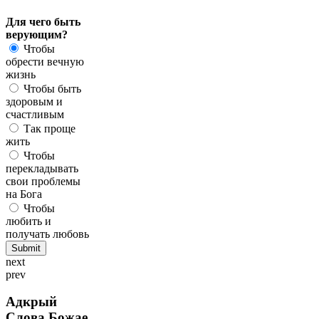
Для чего быть
верующим?
Чтобы
обрести вечную
жизнь
Чтобы быть
здоровым и
счастливым
Так проще
жить
Чтобы
перекладывать
свои проблемы
на Бога
Чтобы
любить и
получать любовь
next
prev
Адкрый
Слова Божае