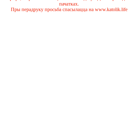
пачатках.
Пры перадруку просьба спасылацца на www.katolik.life