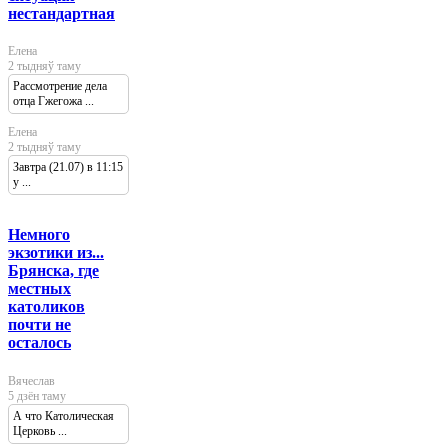
нестандартная
Елена
2 тыдняў таму
Рассмотрение дела
отца Гжегожа ...
Елена
2 тыдняў таму
Завтра (21.07) в 11:15
у ...
Немного
экзотики из...
Брянска, где
местных
католиков
почти не
осталось
Вячеслав
5 дзён таму
А что Католическая
Церковь ...