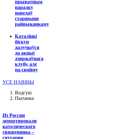
прыватным
парадку
наведаў
старшыня
райвыканкаму
Каталіцкі
біскуп
далучыўся
да акцыі
дзяржаўнага
клубу, але
па-свойму
УСЕ НАВІНЫ
Водгукі
Пытанка
Из России
депортировали
католического
священника –
ситуация