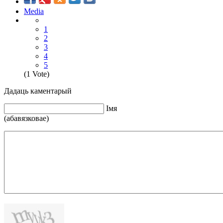
Media
1
2
3
4
5
(1 Vote)
Дадаць каментарый
Iмя
(абавязковае)