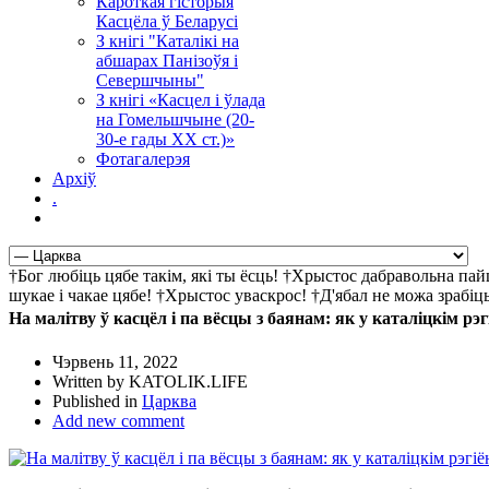
Кароткая гісторыя
Касцёла ў Беларусі
З кнігі "Каталікі на
абшарах Панізоўя і
Севершчыны"
З кнігі «Касцел і ўлада
на Гомельшчыне (20-
30-е гады ХХ ст.)»
Фотагалерэя
Архіў
.
†Бог любіць цябе такім, які ты ёсць! †Хрыстос дабравольна па
шукае і чакае цябе! †Хрыстос уваскрос! †Д'ябал не можа зрабі
На малітву ў касцёл і па вёсцы з баянам: як у каталіцкім р
Чэрвень 11, 2022
Written by KATOLIK.LIFE
Published in
Царква
Add new comment