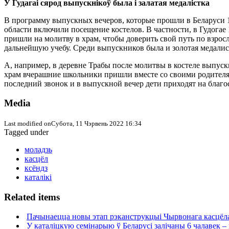
У Гудагаі сярод выпускнікоў была і залатая медалістка
В программу выпускных вечеров, которые прошли в Беларуси 
области включили посещение костелов. В частности, в Гудогае
пришли на молитву в храм, чтобы доверить свой путь по взро
дальнейшую учебу. Среди выпускников была и золотая медалис
А, например, в деревне Трабы после молитвы в костеле выпуск
храм вчерашние школьники пришли вместе со своими родителям
последний звонок и в выпускной вечер дети приходят на благо
Media
Last modified onСубота, 11 Чэрвень 2022 16:34
Tagged under
моладзь
касцёл
ксёндз
каталікі
Related items
Пачынаецца новы этап рэканструкцыі Чырвонага касцёла
У каталіцкую семінарыю ў Беларусі залічаны 6 чалавек –