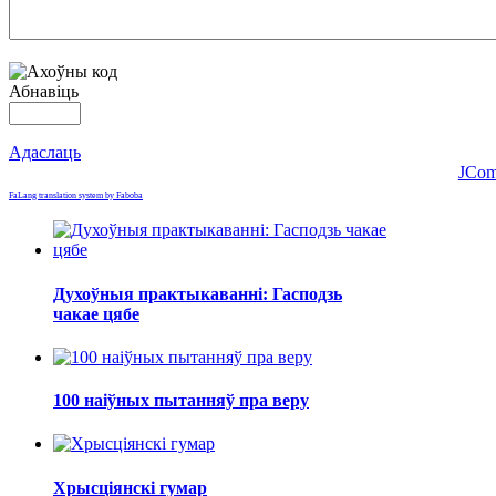
Абнавіць
Адаслаць
JCom
FaLang translation system by Faboba
Духоўныя практыкаванні: Гасподзь
чакае цябе
100 наіўных пытанняў пра веру
Хрысціянскі гумар