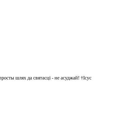
осты шлях да святасці - не асуджай! †Ісус