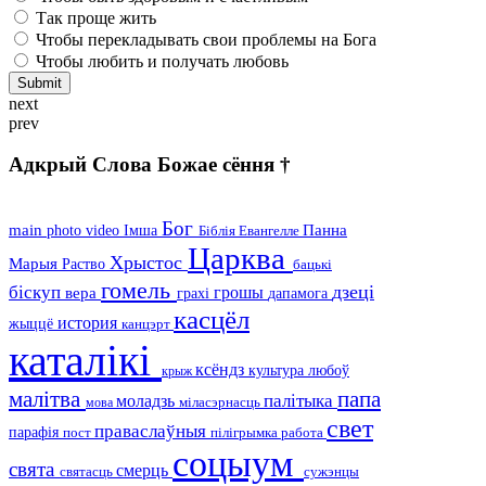
Так проще жить
Чтобы перекладывать свои проблемы на Бога
Чтобы любить и получать любовь
next
prev
Адкрый Слова Божае сёння †
Бог
main
Панна
photo
video
Імша
Біблія
Евангелле
Царква
Хрыстос
Марыя
Раство
бацькі
гомель
дзеці
біскуп
грошы
вера
дапамога
грахі
касцёл
история
жыццё
канцэрт
каталікі
ксёндз
культура
любоў
крыж
малітва
папа
палітыка
моладзь
міласэрнасць
мова
свет
праваслаўныя
парафія
пост
пілігрымка
работа
соцыум
свята
смерць
святасць
сужэнцы