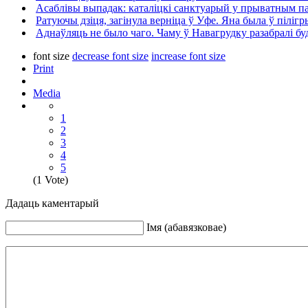
Асаблівы выпадак: каталіцкі санктуарый у прыватным 
Ратуючы дзіця, загінула верніца ў Уфе. Яна была ў піліг
Аднаўляць не было чаго. Чаму ў Навагрудку разабралі б
font size
decrease font size
increase font size
Print
Media
1
2
3
4
5
(1 Vote)
Дадаць каментарый
Iмя (абавязковае)