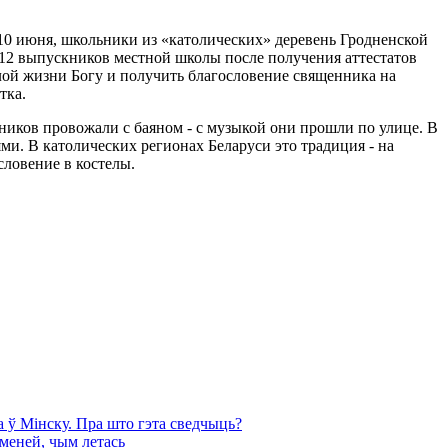
10 июня, школьники из «католических» деревень Гродненской
 12 выпускников местной школы после получения аттестатов
слой жизни Богу и получить благословение священника на
тка.
ников провожали с баяном - с музыкой они прошли по улице. В
и. В католических регионах Беларуси это традиция - на
словение в костелы.
 ў Мінску. Пра што гэта сведчыць?
 меней, чым летась