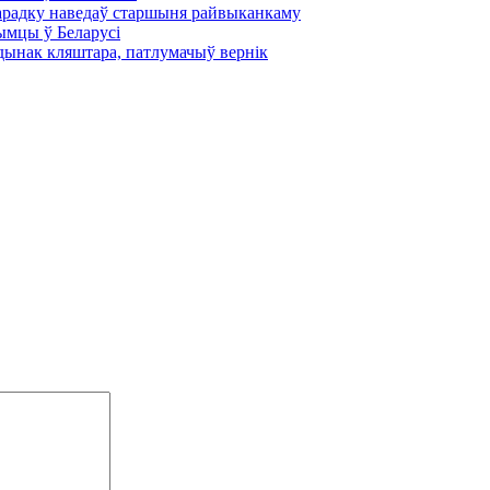
парадку наведаў старшыня райвыканкаму
рымцы ў Беларусі
удынак кляштара, патлумачыў вернік