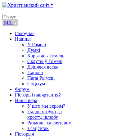
BEL
Галоўная
Навіны
У Гомелі
Думкі
Карытас - Гомель
Скаўты ў Гомелі
Дзіцячая вёска
Царква
Папа Рымскі
Соцыум
Форум
Гісторыі навяртанняў
Наша вера
У што мы верым?
Падрыхтоўка да
хросту, шлюбу
Размовы са святаром
з сацсетак
Гісторыя