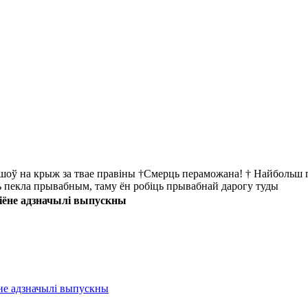
йшоў на крыж за твае правіны †Смерць пераможана! † Найбольш пр
ць пекла прывабным, таму ён робіць прывабнай дарогу туды
эгіёне адзначылі выпускны