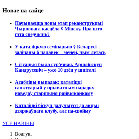
Новае на сайце
Пачынаецца новы этап рэканструкцыі
Чырвонага касцёла ў Мінску. Пра што
гэта сведчыць?
У каталіцкую семінарыю ў Беларусі
залічаны 6 чалавек – меней, чым летась
Сітуацыя была сур'ёзная. Арцыбіскуп
Кандрусевіч – ужо 10 дзён у шпіталі
Асаблівы выпадак: каталіцкі
санктуарый у прыватным парадку
наведаў старшыня райвыканкаму
Каталіцкі біскуп далучыўся да акцыі
дзяржаўнага клубу, але па-свойму
УСЕ НАВІНЫ
Водгукі