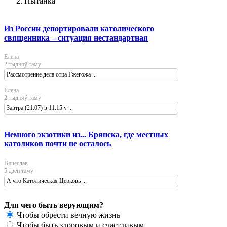
Пытанка
Из России депортировали католического
священника – ситуация нестандартная
Елена
2 тыдняў таму
Рассмотрение дела отца Гжегожа ...
Елена
2 тыдняў таму
Завтра (21.07) в 11:15 у ...
Немного экзотики из... Брянска, где местных
католиков почти не осталось
Вячеслав
5 дзён таму
А что Католическая Церковь ...
Для чего быть верующим?
Чтобы обрести вечную жизнь
Чтобы быть здоровым и счастливым