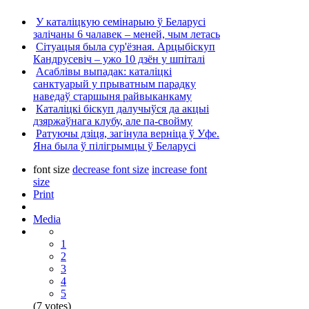
У каталіцкую семінарыю ў Беларусі
залічаны 6 чалавек – меней, чым летась
Сітуацыя была сур'ёзная. Арцыбіскуп
Кандрусевіч – ужо 10 дзён у шпіталі
Асаблівы выпадак: каталіцкі
санктуарый у прыватным парадку
наведаў старшыня райвыканкаму
Каталіцкі біскуп далучыўся да акцыі
дзяржаўнага клубу, але па-свойму
Ратуючы дзіця, загінула верніца ў Уфе.
Яна была ў пілігрымцы ў Беларусі
font size
decrease font size
increase font
size
Print
Media
1
2
3
4
5
(7 votes)