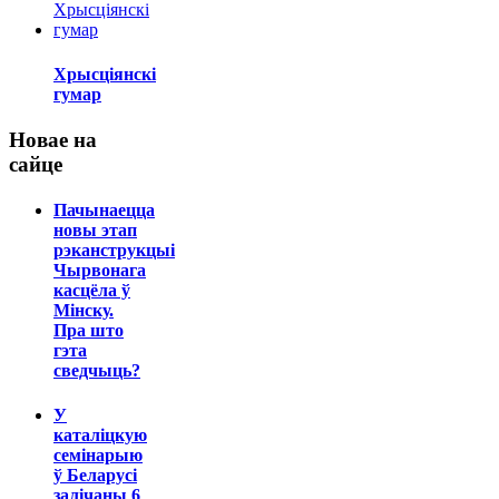
Хрысціянскі
гумар
Новае на
сайце
Пачынаецца
новы этап
рэканструкцыі
Чырвонага
касцёла ў
Мінску.
Пра што
гэта
сведчыць?
У
каталіцкую
семінарыю
ў Беларусі
залічаны 6