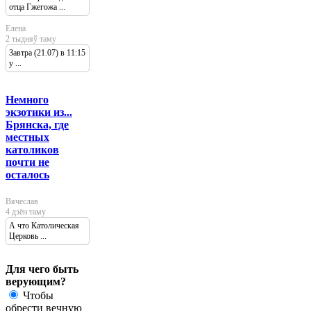
отца Гжегожа ...
Елена
2 тыдняў таму
Завтра (21.07) в 11:15
у ...
Немного
экзотики из...
Брянска, где
местных
католиков
почти не
осталось
Вячеслав
4 дзён таму
А что Католическая
Церковь ...
Для чего быть
верующим?
Чтобы
обрести вечную