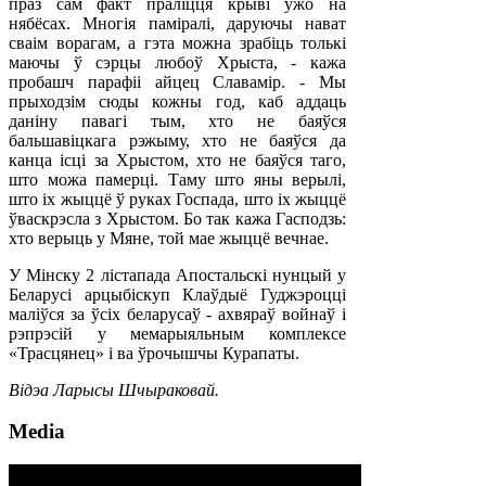
праз сам факт праліцця крыві ўжо на
нябёсах. Многія паміралі, даруючы нават
сваім ворагам, а гэта можна зрабіць толькі
маючы ў сэрцы любоў Хрыста, - кажа
пробашч парафіі айцец Славамір. - Мы
прыходзім сюды кожны год, каб аддаць
даніну павагі тым, хто не баяўся
бальшавіцкага рэжыму, хто не баяўся да
канца ісці за Хрыстом, хто не баяўся таго,
што можа памерці. Таму што яны верылі,
што іх жыццё ў руках Госпада, што іх жыццё
ўваскрэсла з Хрыстом. Бо так кажа Гасподзь:
хто верыць у Мяне, той мае жыццё вечнае.
У Мінску 2 лістапада Апостальскі нунцый у
Беларусі арцыбіскуп Клаўдыё Гуджэроцці
маліўся за ўсіх беларусаў - ахвяраў войнаў і
рэпрэсій у мемарыяльным комплексе
«Трасцянец» і ва ўрочышчы Курапаты.
Відэа Ларысы Шчыраковай.
Media