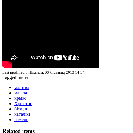
Last modified onНядзеля, 03 Лістапад 2013 14:34
Tagged under
малітва
магіла
крыж
Хрыстос
біскуп
каталікі
гомель
Related items