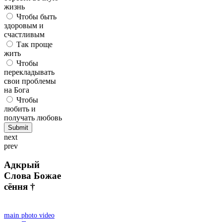
жизнь
Чтобы быть
здоровым и
счастливым
Так проще
жить
Чтобы
перекладывать
свои проблемы
на Бога
Чтобы
любить и
получать любовь
next
prev
Адкрый
Слова Божае
сёння †
main
photo
video