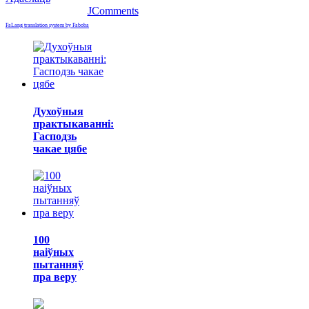
JComments
FaLang translation system by Faboba
Духоўныя
практыкаванні:
Гасподзь
чакае цябе
100
наіўных
пытанняў
пра веру