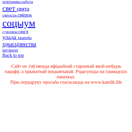
пілігрымка
работа
свет
свята
смерць
святасць
соцыум
сям'я
сужэнцы
улада
хвароба
хрысціянства
інтэрнэт
Back to top
Сайт не з'яўляецца афіцыйнай старонкай якой-небудзь
парафіі, а прыватнай ініцыятывай. Рэдагуецца на грамадскіх
пачатках.
Пры перадруку просьба спасылацца на www.katolik.life