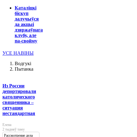
Каталіцкі
біскуп
далучыўся
да акцыі
дзяржаўнага
клубу, але
па-свойму
УСЕ НАВІНЫ
Водгукі
Пытанка
Из России
депортировали
католического
священника –
ситуация
нестандартная
Елена
2 тыдняў таму
Рассмотрение дела