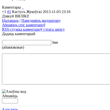
Каментары
+1
#1
Кастусь Жукоўскі
2013-11-03 23:16
Дзякуй ВЯЛІКІ!
Цытаваць
|
Паведаміць мадэратару
Абнавіць спіс каментароў
RSS-стужка каментароў гэтага запiсу
Дадаць каментарый
Iмя
(абавязковае)
Абнавіць
Адаслаць