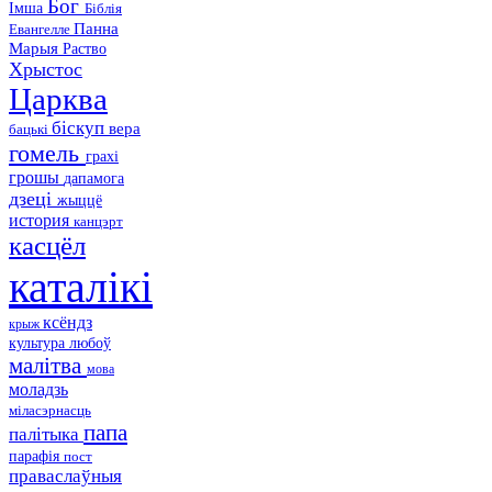
Бог
Імша
Біблія
Панна
Евангелле
Марыя
Раство
Хрыстос
Царква
біскуп
вера
бацькі
гомель
грахі
грошы
дапамога
дзеці
жыццё
история
канцэрт
касцёл
каталікі
ксёндз
крыж
культура
любоў
малітва
мова
моладзь
міласэрнасць
папа
палітыка
парафія
пост
праваслаўныя