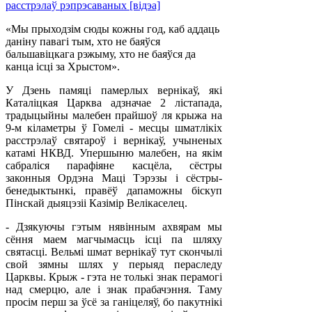
«Мы прыходзім сюды кожны год, каб аддаць
даніну павагі тым, хто не баяўся
бальшавіцкага рэжыму, хто не баяўся да
канца ісці за Хрыстом».
У Дзень памяці памерлых вернікаў, які
Каталіцкая Царква адзначае 2 лістапада,
традыцыйны малебен прайшоў ля крыжа на
9-м кіламетры ў Гомелі - месцы шматлікіх
расстрэлаў святароў і вернікаў, учыненых
катамі НКВД. Упершыню малебен, на якім
сабраліся парафіяне касцёла, сёстры
законныя Ордэна Маці Тэрэзы і сёстры-
бенедыктынкі, правёў дапаможны біскуп
Пінскай дыяцэзіі Казімір Велікаселец.
- Дзякуючы гэтым нявінным ахвярам мы
сёння маем магчымасць ісці па шляху
святасці. Вельмі шмат вернікаў тут скончылі
свой зямны шлях у перыяд пераследу
Царквы. Крыж - гэта не толькі знак перамогі
над смерцю, але і знак прабачэння. Таму
просім перш за ўсё за ганіцеляў, бо пакутнікі