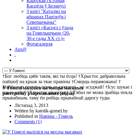
Кароткая гісторыя
Касцёла ў Беларусі
З кнігі "Каталікі на
абшарах Панізоўя і
Севершчыны"
З кнігі «Касцел і ўлада
на Гомельшчыне (20-
30-е гады ХХ ст.)»
Фотагалерэя
Архіў
.
†Бог любіць цябе такім, які ты ёсць! †Хрыстос дабравольна
пайшоў на крыж за твае правіны †Смерць пераможана! †
Найбольш просты шлях да святасці - не асуджай! †Ісус шукае і
У Гомелі маліліся на месцы масавых
чакае цябе! †Хрыстос уваскрос! †Д'ябал не можа зрабіць пекла
расстрэлаў рэпрэсаваных [відэа]
прывабным, таму ён робіць прывабнай дарогу туды
Лістапад 3, 2013
Written by katolik-gomel.by
Published in
Навіны - Гомель
Comments (1)