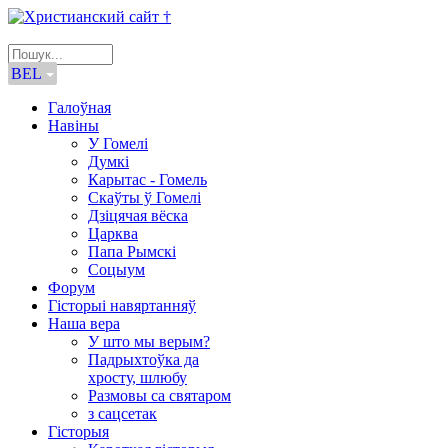
BEL
Галоўная
Навіны
У Гомелі
Думкі
Карытас - Гомель
Скаўты ў Гомелі
Дзіцячая вёска
Царква
Папа Рымскі
Соцыум
Форум
Гісторыі навяртанняў
Наша вера
У што мы верым?
Падрыхтоўка да
хросту, шлюбу
Размовы са святаром
з сацсетак
Гісторыя