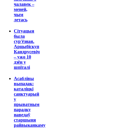
чалавек –
меней,
чым
летась
Сітуацыя
была
сур'ёзная.
Арцыбіскуп
Кандрусевіч
– ужо 10
дзён у
шпіталі
Асаблівы
выпадак:
каталіцкі
санктуарый
у
прыватным
парадку
наведаў
старшыня
райвыканкаму