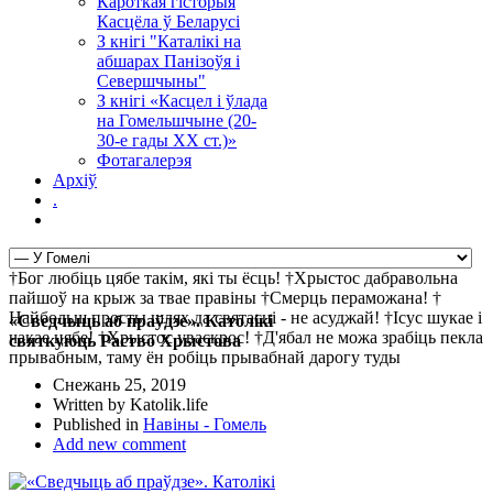
Кароткая гісторыя
Касцёла ў Беларусі
З кнігі "Каталікі на
абшарах Панізоўя і
Севершчыны"
З кнігі «Касцел і ўлада
на Гомельшчыне (20-
30-е гады ХХ ст.)»
Фотагалерэя
Архіў
.
†Бог любіць цябе такім, які ты ёсць! †Хрыстос дабравольна
пайшоў на крыж за твае правіны †Смерць пераможана! †
Найбольш просты шлях да святасці - не асуджай! †Ісус шукае і
«Сведчыць аб праўдзе». Католікі
чакае цябе! †Хрыстос уваскрос! †Д'ябал не можа зрабіць пекла
святкуюць Раство Хрыстова
прывабным, таму ён робіць прывабнай дарогу туды
Снежань 25, 2019
Written by Katolik.life
Published in
Навіны - Гомель
Add new comment