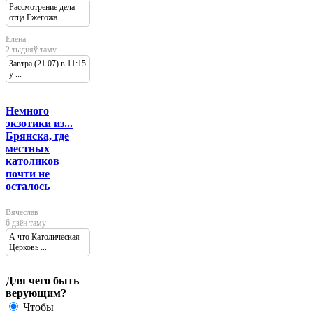
Рассмотрение дела
отца Гжегожа ...
Елена
2 тыдняў таму
Завтра (21.07) в 11:15
у ...
Немного
экзотики из...
Брянска, где
местных
католиков
почти не
осталось
Вячеслав
6 дзён таму
А что Католическая
Церковь ...
Для чего быть
верующим?
Чтобы