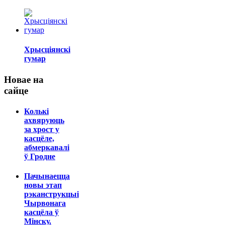
Хрысціянскі
гумар
Новае на
сайце
Колькі
ахвяруюць
за хрост у
касцёле,
абмеркавалі
ў Гродне
Пачынаецца
новы этап
рэканструкцыі
Чырвонага
касцёла ў
Мінску.