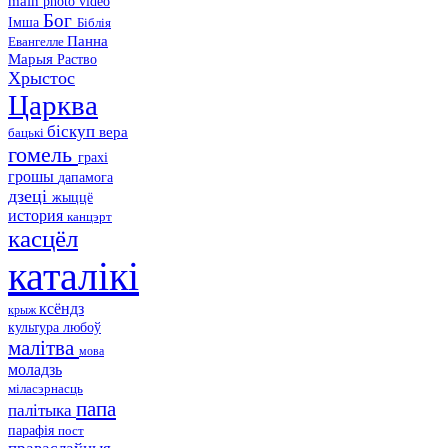
main
photo
video
Бог
Імша
Біблія
Панна
Евангелле
Марыя
Раство
Хрыстос
Царква
біскуп
вера
бацькі
гомель
грахі
грошы
дапамога
дзеці
жыццё
история
канцэрт
касцёл
каталікі
ксёндз
крыж
культура
любоў
малітва
мова
моладзь
міласэрнасць
папа
палітыка
парафія
пост