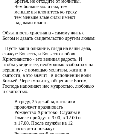
Братья, не отходите от молитвы.
Чем больше молитвы, тем
меньше вы клонитесь ко греху,
тем меньше злые силы имеют
над вами власть.
Обязанность христиана - самому жить с
Богом и давать свидетельство другим людям:
- Пусть ваши ближние, глядя на ваши дела,
скажут: Бог есть, и Бог - это любовь.
Христианство - это великая радость. И
чтобы увидеть ее, необходимо взобраться на
вершину - с помощью молитвы, жизни в
святости, а это значит - в исполнении воли
Божьей. Через молитву, общение с Богом,
Господь наполняет нас мудростью, любовью
и святостью.
В среду, 25 декабря, католики
продолжат праздновать
Рождество Христово. Службы в
Гомеле пройдут в 9.00, в 12.00 и
в 17.00. После службы на 12
часов дети покажут
Рождественский спектакль.