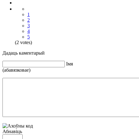
1
2
3
4
5
(2 votes)
Дадаць каментарый
Iмя
(абавязковае)
Абнавіць