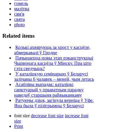
гомель
малітва
сям'я
свята
photo
Related items
Колькі ахвяруюць за хрост у касцёле,
абмеркавалі ў Гродне
Пачынаецца новы этап рэканструкцыі
Чырвонага касцёла ў Мінску. Пра што
гэта сведчыць?
У каталіцкую семінарыю ў Беларусі
залічаны 6 чалавек – меней, чым летась
Асаблівы выпадак: каталіцкі
санктуарый у прыватным парадку
наведаў старшыня райвыканкаму
Ратуючы дзіця, загінула верніца ў Уфе.
Яна была ў пілігрымцы ў Беларусі
font size
decrease font size
increase font
size
Print