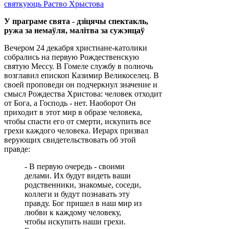
У праграме свята - дзіцячы спектакль,
ружа за немаўля, малітва за сужэнцаў
Вечером 24 декабря христиане-католики
собрались на первую Рождественскую
святую Мессу. В Гомеле службу в полночь
возглавил епископ Казимир Великоселец. В
своей проповеди он подчеркнул значение и
смысл Рождества Христова: человек отходит
от Бога, а Господь - нет. Наоборот Он
приходит в этот мир в образе человека,
чтобы спасти его от смерти, искупить все
грехи каждого человека. Иерарх призвал
верующих свидетельствовать об этой
правде:
- В первую очередь - своими
делами. Их будут видеть ваши
родственники, знакомые, соседи,
коллеги и будут познавать эту
правду. Бог пришел в наш мир из
любви к каждому человеку,
чтобы искупить наши грехи.