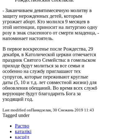
- Заканчиваем девятимесячную молитву в
защиту нерожденных детей, которым
угрожает аборт. Кто молился 9 месяцев в
этой интенции, приносит на литургию одну
розу в знак спасенного от смерти младенца, -
напоминает настоятель.
В первое воскресенье после Рождества, 29
декабря, в Католической церкви отмечается
праздник Святого Семейства: в гомельском
приходе будут молиться за все семьи и
особенно на службу приглашают тех
супругов, которые переживают круглые
даты (5, 10 и т.д. лет совместной жизни) для
обновления обещаний. Во время всех служб
верующие будут благодарить Бога за
уходящий год.
Last modified onПанядзелак, 30 Снежань 2019 11:43
Tagged under
Раство
каталікі
касцёл