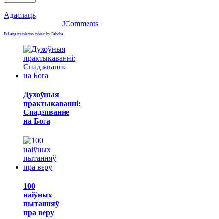
Адаслаць
JComments
FaLang translation system by Faboba
Духоўныя
практыкаванні:
Спадзяванне
на Бога
100
наіўных
пытанняў
пра веру