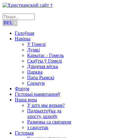
BEL
Галоўная
Навіны
У Гомелі
Думкі
Карытас - Гомель
Скаўты ў Гомелі
Дзіцячая вёска
Царква
Папа Рымскі
Соцыум
Форум
Гісторыі навяртанняў
Наша вера
У што мы верым?
Падрыхтоўка да
хросту, шлюбу
Размовы са святаром
з сацсетак
Гісторыя