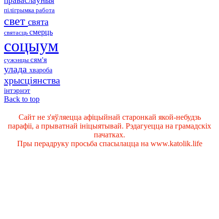
праваслаўныя
пілігрымка
работа
свет
свята
смерць
святасць
соцыум
сям'я
сужэнцы
улада
хвароба
хрысціянства
інтэрнэт
Back to top
Сайт не з'яўляецца афіцыйнай старонкай якой-небудзь
парафіі, а прыватнай ініцыятывай. Рэдагуецца на грамадскіх
пачатках.
Пры перадруку просьба спасылацца на www.katolik.life