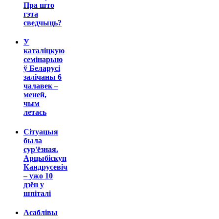
Пра што
гэта
сведчыць?
У
каталіцкую
семінарыю
ў Беларусі
залічаны 6
чалавек –
меней,
чым
летась
Сітуацыя
была
сур'ёзная.
Арцыбіскуп
Кандрусевіч
– ужо 10
дзён у
шпіталі
Асаблівы