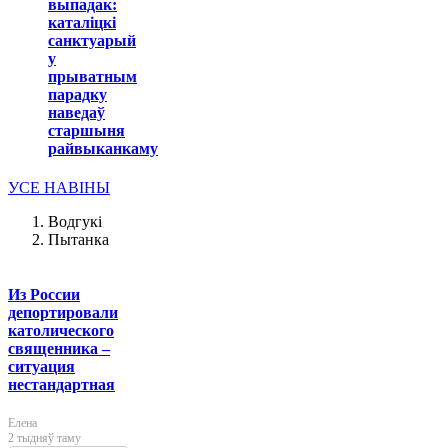
выпадак:
каталіцкі
санктуарый
у
прыватным
парадку
наведаў
старшыня
райвыканкаму
УСЕ НАВІНЫ
Водгукі
Пытанка
Из России
депортировали
католического
священника –
ситуация
нестандартная
Елена
2 тыдняў таму