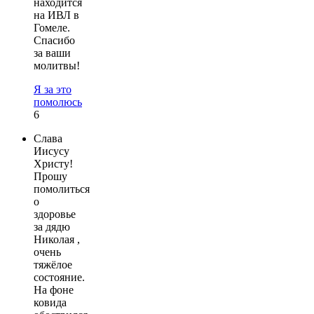
находится
на ИВЛ в
Гомеле.
Спасибо
за ваши
молитвы!
Я за это
помолюсь
6
Слава
Иисусу
Христу!
Прошу
помолиться
о
здоровье
за дядю
Николая ,
очень
тяжёлое
состояние.
На фоне
ковида