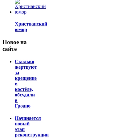
Христианский
юмор
Новое на
сайте
Сколько
жертвуют
за
крещение
в
костёле,
обсудили
в
Гродно
Начинается
новый
этап
реконструкции