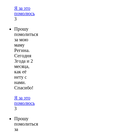
Я за это
помолюсь
3
Прошу
помолиться
за мою
маму
Регина.
Сегодня
3года и 2
месяца,
как её
нету с
нами.
Спасибо!
Я за это
помолюсь
3
Прошу
помолиться
за