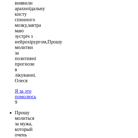
виявили
арахноїдальну
кисту
спинного
мозку,завтра
маю
зустріч з
нейрохірургом,Прошу
молитви
за
позитивні
прогнози
в
лікуванні.
Олеся
Я за это
помолюсь
9
Прошу
молиться
за мужа,
который
очень