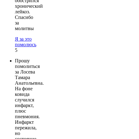
обострился
хронический
лейкоз.
Спасибо
за
молитвы
Я за это
помолюсь
5
Прошу
помолиться
за Лосева
Тамара
Анатольевна.
На фоне
ковида
случился
инфаркт,
плюс
пневмония.
Инфаркт
пережила,
но
состояние