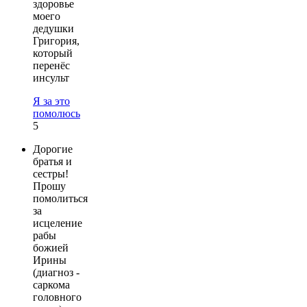
здоровье
моего
дедушки
Григория,
который
перенёс
инсульт
Я за это
помолюсь
5
Дорогие
братья и
сестры!
Прошу
помолиться
за
исцеление
рабы
божией
Ирины
(диагноз -
саркома
головного