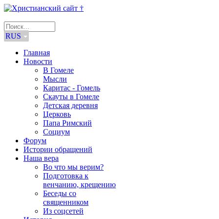
RUS
Главная
Новости
В Гомеле
Мысли
Каритас - Гомель
Скауты в Гомеле
Детская деревня
Церковь
Папа Римский
Социум
Форум
Истории обращений
Наша вера
Во что мы верим?
Подготовка к
венчанию, крещению
Беседы со
священником
Из соцсетей