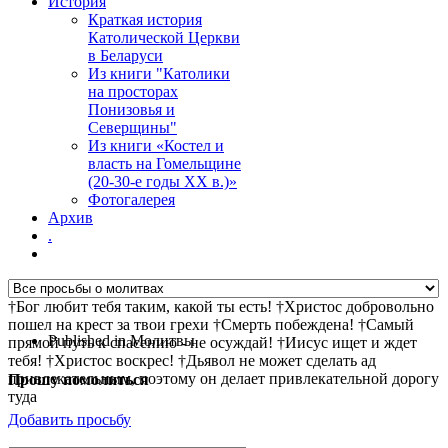
История
Краткая история
Католической Церкви
в Беларуси
Из книги "Католики
на просторах
Понизовья и
Северщины"
Из книги «Костел и
власть на Гомельщине
(20-30-е годы ХХ в.)»
Фотогалерея
Архив
.
†Бог любит тебя таким, какой ты есть! †Христос добровольно
пошел на крест за твои грехи †Смерть побеждена! †Самый
Published in
Молитвы
прямой путь к спасению - не осуждай! †Иисус ищет и ждет
тебя! †Христос воскрес! †Дьявол не может сделать ад
привлекательным, поэтому он делает привлекательной дорогу
Прошу помолиться
туда
Добавить просьбу