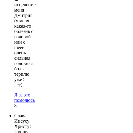
исцеление
меня
Дмитрия
(у меня
какая-то
болезнь с
головой
или с
шеей -
очень
сильная
головная
боль,
терплю
уже 5
лет)
Я за это
помолюсь
8
Слава
Иисусу
Христу!
Прошу