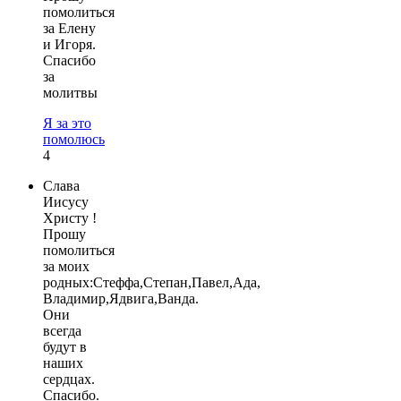
помолиться
за Елену
и Игоря.
Спасибо
за
молитвы
Я за это
помолюсь
4
Слава
Иисусу
Христу !
Прошу
помолиться
за моих
родных:Стеффа,Степан,Павел,Ада,
Владимир,Ядвига,Ванда.
Они
всегда
будут в
наших
сердцах.
Спасибо.