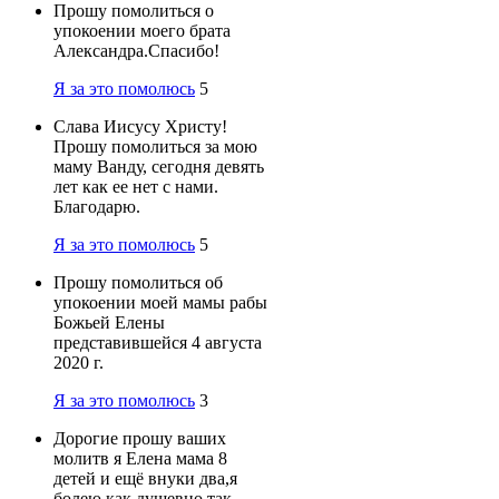
Прошу помолиться о
упокоении моего брата
Александра.Cпасибо!
Я за это помолюсь
5
Слава Иисусу Христу!
Прошу помолиться за мою
маму Ванду, сегодня девять
лет как ее нет с нами.
Благодарю.
Я за это помолюсь
5
Прошу помолиться об
упокоении моей мамы рабы
Божьей Елены
представившейся 4 августа
2020 г.
Я за это помолюсь
3
Дорогие прошу ваших
молитв я Елена мама 8
детей и ещё внуки два,я
болею как душевно так