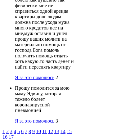
физически мне не
справиться одной аренда
квартиры долг людям
должна после ухода мужа
много кредитов все на
мне,муж оставил и ушёл
прошу ваших молитв на
материально помощь от
господа Бога помочь
получить помощь отдать
хоть какую.то часть денег и
найти переснять квартиру
Я за это помолюсь
2
Прошу помолится за мою
маму Ядвигу, которая
тяжело болеет
коронавирусной
пневмонией
Я за это помолюсь
3
1
2
3
4
5
6
7
8
9
10
11
12
13
14
15
16
17