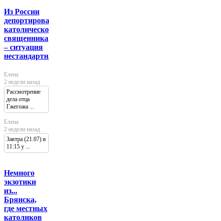
Из России
депортировали
католического
священника
– ситуация
нестандартная
Елена
2 недели назад
Рассмотрение
дела отца
Гжегожа ...
Елена
2 недели назад
Завтра (21.07) в
11:15 у ...
Немного
экзотики
из...
Брянска,
где местных
католиков