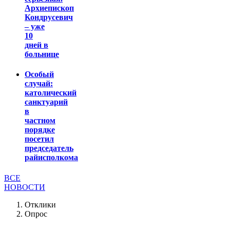
Архиепископ
Кондрусевич
– уже
10
дней в
больнице
Особый
случай:
католический
санктуарий
в
частном
порядке
посетил
председатель
райисполкома
ВСЕ
НОВОСТИ
Отклики
Опрос