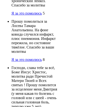
хронический лейкоз.
Спасибо за молитвы
Я за это помолюсь
5
Прошу помолиться за
Лосева Тамара
Анатольевна. На фоне
ковида случился инфаркт,
плюс пневмония. Инфаркт
пережила, но состояние
тяжёлое. Спасибо за ваши
молитвы
Я за это помолюсь
8
Господи, слава тебе за всё,
Боже Иисус Христос,
молитва ради Пречистой
Матери Твоей и Всех
святых ! Прошу помолится
за исцеление меня Дмитрия
(у меня какая-то болезнь с
головой или с шеей - очень
сильная головная боль,
терплю уже 5 лет)