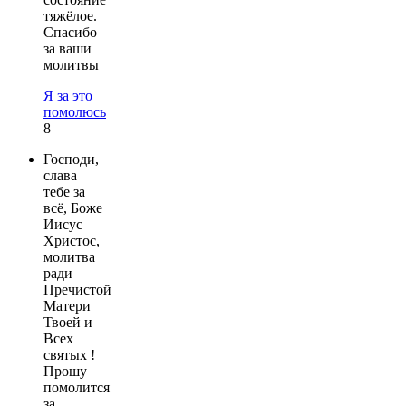
тяжёлое.
Спасибо
за ваши
молитвы
Я за это
помолюсь
8
Господи,
слава
тебе за
всё, Боже
Иисус
Христос,
молитва
ради
Пречистой
Матери
Твоей и
Всех
святых !
Прошу
помолится
за