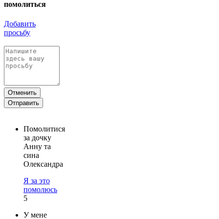
помолиться
Добавить
просьбу
Отменить
Отправить
Помолитися
за дочку
Анну та
сина
Олександра
Я за это
помолюсь
5
У мене