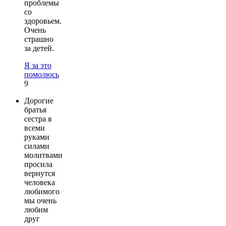
проблемы
со
здоровьем.
Очень
страшно
за детей.
Я за это
помолюсь
9
Дорогие
братья
сестра я
всеми
руками
силами
молитвами
просила
вернутся
человека
любимого
мы очень
любим
друг