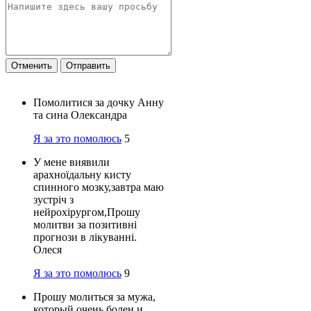
Отменить
Отправить
Помолитися за дочку Анну
та сина Олександра
Я за это помолюсь
5
У мене виявили
арахноїдальну кисту
спинного мозку,завтра маю
зустріч з
нейрохірургом,Прошу
молитви за позитивні
прогнози в лікуванні.
Олеся
Я за это помолюсь
9
Прошу молиться за мужа,
который очень болен и