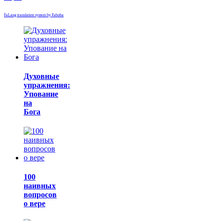
FaLang translation system by Faboba
Духовные
упражнения:
Упование
на
Бога
100
наивных
вопросов
о вере