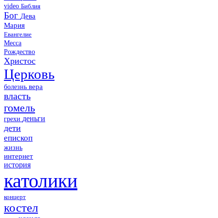
video
Библия
Бог
Дева
Мария
Евангелие
Месса
Рождество
Христос
Церковь
болезнь
вера
власть
гомель
деньги
грехи
дети
епископ
жизнь
интернет
история
католики
концерт
костел