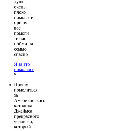
душе
очень
плохо
помогите
прошу
вас
помоги
те нас
пойми на
семью
спасиб
Я за это
помолюсь
5
Прошу
помолиться
за
Американского
католика
Джеймса
прекрасного
человека,
который