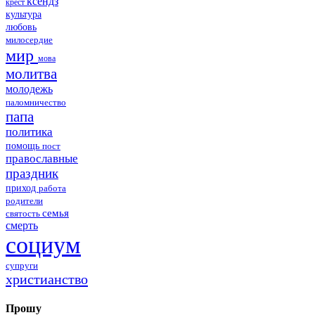
ксендз
крест
культура
любовь
милосердие
мир
мова
молитва
молодежь
паломничество
папа
политика
помощь
пост
православные
праздник
приход
работа
родители
семья
святость
смерть
социум
супруги
христианство
Прошу