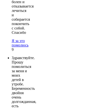
болен и
отказывается
лечиться
и
собирается
покончить
с собой.
Спасибо
Я за это
помолюсь
9
Здравствуйте.
Прошу
помолиться
за меня и
моих
детей в
утробе.
Беременность
двойня
очень
долгожданная,
есть