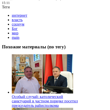
15:11
Теги
интернет
власть
социум
Бог
мир
main
Похожие материалы (по тегу)
Особый случай: католический
санктуарий в частном порядке посетил
председатель райисполкома