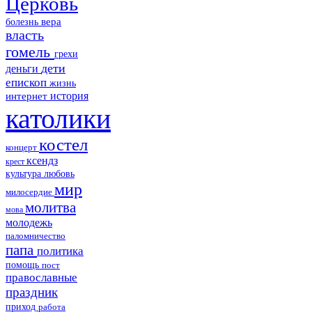
Церковь
болезнь
вера
власть
гомель
грехи
дети
деньги
епископ
жизнь
история
интернет
католики
костел
концерт
ксендз
крест
культура
любовь
мир
милосердие
молитва
мова
молодежь
паломничество
папа
политика
помощь
пост
православные
праздник
приход
работа