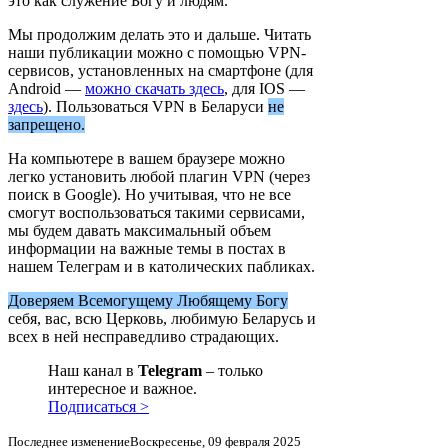
это как служение Богу и людям.
Мы продолжим делать это и дальше. Читать
наши публикации можно с помощью VPN-
сервисов, установленных на смартфоне (для
Android —
можно скачать здесь
, для IOS —
здесь
). Пользоваться VPN в Беларуси
не
запрещено.
На компьютере в вашем браузере можно
легко установить любой плагин VPN (через
поиск в Google). Но учитывая, что не все
смогут воспользоваться такими сервисами,
мы будем давать максимальный объем
информации на важные темы в постах в
нашем Телеграм и в католических пабликах.
Доверяем Всемогущему Любящему Богу
себя, вас, всю Церковь, любимую Беларусь и
всех в ней несправедливо страдающих.
Наш канал в
Telegram
– только
интересное и важное.
Подписаться >
Последнее изменениеВоскресенье, 09 февраля 2025