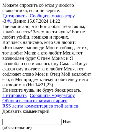
Можете спросить об этом у любого
священника, если не верите.
Цитировать
|
Сообщить модератору
-3
#1
Денис
15.07.2024 14:22
Где написано, что Бог любит тебя таким,
какой ты есть? Зачем нести чушь? Бог не
любит убийц, гомиков и прочих.
Вот здесь написано, кого Он любит:
«Кто имеет заповеди Мои и соблюдает их,
тот любит Меня; а кто любит Меня, тот
возлюблен будет Отцем Моим; и Я
возлюблю его и явлюсь ему Сам. ... Иисус
сказал ему в ответ: кто любит Меня, тот
соблюдет слово Мое; и Отец Мой возлюбит
его, и Мы придем к нему и обитель у него
сотворим.» (Ин 14:21,23)
Не несите чушь, не будут блокировать.
Цитировать
|
Сообщить модератору
Обновить список комментариев
RSS лента комментариев этой записи
Добавить комментарий
Имя
(обязательное)