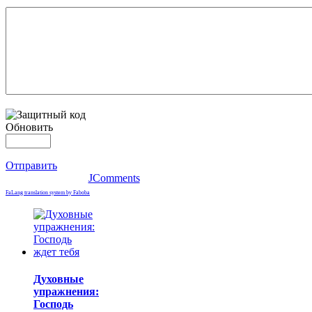
Обновить
Отправить
JComments
FaLang translation system by Faboba
Духовные
упражнения:
Господь