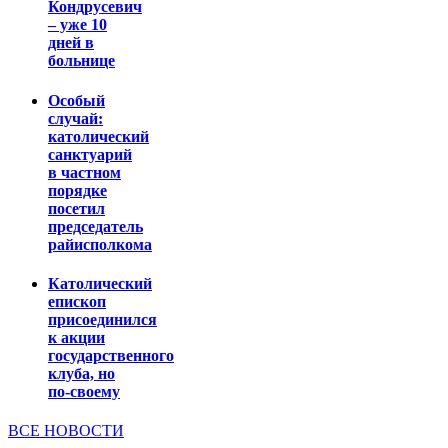
Кондрусевич
– уже 10
дней в
больнице
Особый
случай:
католический
санктуарий
в частном
порядке
посетил
председатель
райисполкома
Католический
епископ
присоединился
к акции
государственного
клуба, но
по-своему
ВСЕ НОВОСТИ