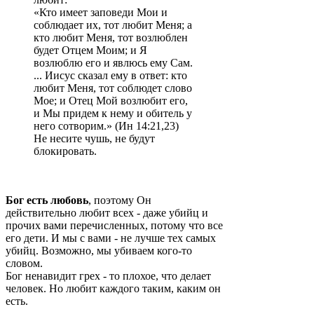
«Кто имеет заповеди Мои и
соблюдает их, тот любит Меня; а
кто любит Меня, тот возлюблен
будет Отцем Моим; и Я
возлюблю его и явлюсь ему Сам.
... Иисус сказал ему в ответ: кто
любит Меня, тот соблюдет слово
Мое; и Отец Мой возлюбит его,
и Мы придем к нему и обитель у
него сотворим.» (Ин 14:21,23)
Не несите чушь, не будут
блокировать.
Бог есть любовь
, поэтому Он
действительно любит всех - даже убийц и
прочих вами перечисленных, потому что все
его дети. И мы с вами - не лучше тех самых
убийц. Возможно, мы убиваем кого-то
словом.
Бог ненавидит грех - то плохое, что делает
человек. Но любит каждого таким, каким он
есть.