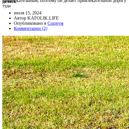
привлекательным, поэтому он делает привлекательной дорогу
делать
туда
июля 15, 2024
Автор KATOLIK.LIFE
Опубликовано в
Социум
Комментарии (2)