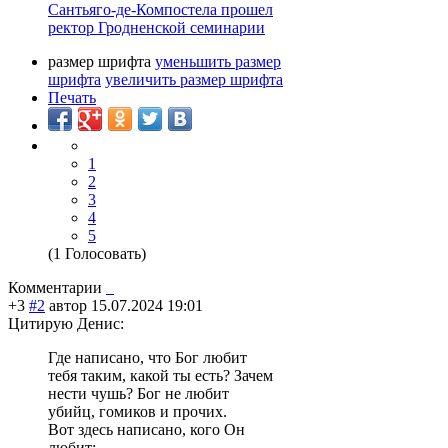
Сантьяго-де-Компостела прошел
ректор Гродненской семинарии
размер шрифта
уменьшить размер
шрифта
увеличить размер шрифта
Печать
1
2
3
4
5
(1 Голосовать)
Комментарии
+3
#2
автор
15.07.2024 19:01
Цитирую Денис:
Где написано, что Бог любит
тебя таким, какой ты есть? Зачем
нести чушь? Бог не любит
убийц, гомиков и прочих.
Вот здесь написано, кого Он
любит: