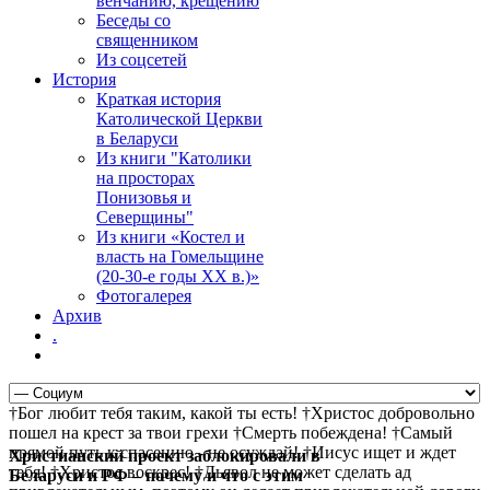
венчанию, крещению
Беседы со
священником
Из соцсетей
История
Краткая история
Католической Церкви
в Беларуси
Из книги "Католики
на просторах
Понизовья и
Северщины"
Из книги «Костел и
власть на Гомельщине
(20-30-е годы ХХ в.)»
Фотогалерея
Архив
.
†Бог любит тебя таким, какой ты есть! †Христос добровольно
пошел на крест за твои грехи †Смерть побеждена! †Самый
прямой путь к спасению - не осуждай! †Иисус ищет и ждет
Христианский проект заблокировали в
тебя! †Христос воскрес! †Дьявол не может сделать ад
Беларуси и РФ – почему и что с этим