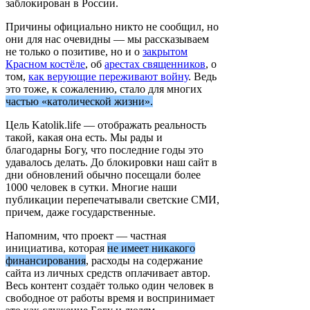
заблокирован в России.
Причины официально никто не сообщил, но
они для нас очевидны — мы рассказываем
не только о позитиве, но и о
закрытом
Красном костёле
, об
арестах священников
, о
том,
как верующие переживают войну
. Ведь
это тоже, к сожалению, стало для многих
частью «католической жизни».
Цель Katolik.life — отображать реальность
такой, какая она есть. Мы рады и
благодарны Богу, что последние годы это
удавалось делать. До блокировки наш сайт в
дни обновлений обычно посещали более
1000 человек в сутки. Многие наши
публикации перепечатывали светские СМИ,
причем, даже государственные.
Напомним, что проект — частная
инициатива, которая
не имеет никакого
финансирования
, расходы на содержание
сайта из личных средств оплачивает автор.
Весь контент создаёт только один человек в
свободное от работы время и воспринимает