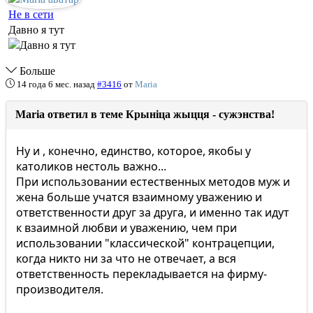
Не в сети
Давно я тут
Больше
14 года 6 мес. назад
#3416
от
Maria
Maria ответил в теме Крыніца жыцця - сужэнства!
Ну и , конечно, единство, которое, якобы у
католиков нестоль важно...
При использовании естественных методов муж и
жена больше учатся взаимному уважению и
ответственности друг за друга, и именно так идут
к взаимной любви и уважению, чем при
использовании "классической" контрацепции,
когда никто ни за что не отвечает, а вся
ответственность перекладывается на фирму-
производителя.