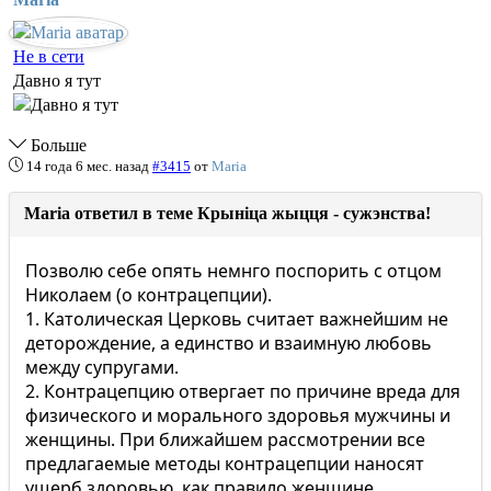
Не в сети
Давно я тут
Больше
14 года 6 мес. назад
#3415
от
Maria
Maria ответил в теме Крыніца жыцця - сужэнства!
Позволю себе опять немнго поспорить с отцом
Николаем (о контрацепции).
1. Католическая Церковь считает важнейшим не
деторождение, а единство и взаимную любовь
между супругами.
2. Контрацепцию отвергает по причине вреда для
физического и морального здоровья мужчины и
женщины. При ближайшем рассмотрении все
предлагаемые методы контрацепции наносят
ущерб здоровью, как правило женщине.