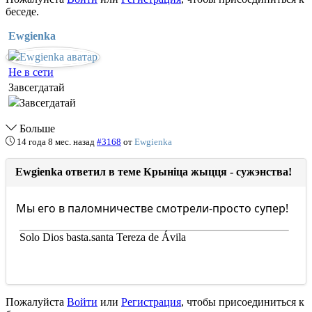
беседе.
Ewgienka
Не в сети
Завсегдатай
Больше
14 года 8 мес. назад
#3168
от
Ewgienka
Ewgienka ответил в теме Крыніца жыцця - сужэнства!
Мы его в паломничестве смотрели-просто супер!
Solo Dios basta.santa Tereza de Ávila
Пожалуйста
Войти
или
Регистрация
, чтобы присоединиться к