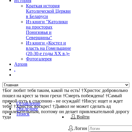
История
Краткая история
Католической Церкви
в Беларуси
Из книги "Католики
на просторах
Понизовья и
Северщины"
Из книги «Костел и
власть на Гомельщине
(20-30-е годы ХХ в.)»
Фотогалерея
Архив
.
†Бог любит тебя таким, какой ты есть! †Христос добровольно
пошел на крест за твои грехи †Смерть побеждена! †Самый
прямой путь к спасению - не осуждай! †Иисус ищет и ждет
Оглавление
тебя! †Христос воскрес! †Дьявол не может сделать ад
Последнее
привлекательным, поэтому он делает привлекательной дорогу
Поиск
туда
Войти
Логин