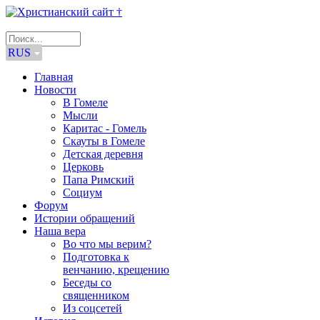
RUS
Главная
Новости
В Гомеле
Мысли
Каритас - Гомель
Скауты в Гомеле
Детская деревня
Церковь
Папа Римский
Социум
Форум
Истории обращений
Наша вера
Во что мы верим?
Подготовка к
венчанию, крещению
Беседы со
священником
Из соцсетей