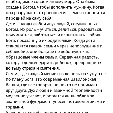
необходимое современному миру. Она была
создана Богом, чтобы дополнить мужчину. Когда
она разрушает это равновесие, семья становится
пародией на саму себя.
Дети – плоды любви двух людей, соединенных
Богом. Их роль – учиться, делиться, радоваться,
подчиняться, заботиться и испытывать любовь
Бога, показанную их родителями. Когда дети
становятся главой семьи через непослушание и
себялюбие, они больше не действуют как
образцовые члены семьи. Сердечная радость,
которую должен дарить ребенок, превращается
во тьму страха и смятения.
Семья, где каждый меняет свою роль на чужую не
по плану Бога, это современная Вавилонская
башня, где все говорят, но никто не понимает
друг друга. Дух любви и взаимной терпеливости
медленно угасает, и остается лишь обломок
здания, чей фундамент унесен потоком эгоизма и
гордыни.
У членов каждой семьи есть миссия от Бога –