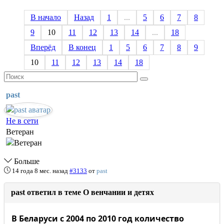
В начало
Назад
1
...
5
6
7
8
9
10
11
12
13
14
...
18
Вперёд
В конец
1
5
6
7
8
9
10
11
12
13
14
18
past
Не в сети
Ветеран
Больше
14 года 8 мес. назад
#3133
от
past
past ответил в теме О венчании и детях
В Беларуси с 2004 по 2010 год количество