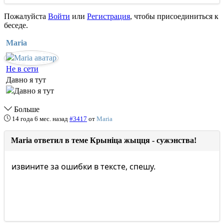
Пожалуйста
Войти
или
Регистрация
, чтобы присоединиться к
беседе.
Maria
Не в сети
Давно я тут
Больше
14 года 6 мес. назад
#3417
от
Maria
Maria ответил в теме Крыніца жыцця - сужэнства!
извините за ошибки в тексте, спешу.