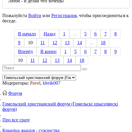
Люби - и делай что хочешь!
Пожалуйста
Войти
или
Регистрация
, чтобы присоединиться к
беседе.
В начало
Назад
1
...
5
6
7
8
9
10
11
12
13
14
...
18
Вперёд
В конец
1
5
6
7
8
9
10
11
12
13
14
18
Модераторы:
Pavel
,
klerik007
Форум
Гомельский христианский форум (Гомельскі хрысціянскі
форум)
Про все сразу
Крыніца жыцця - сужэнства