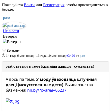
Пожалуйста
Войти
или
Регистрация
, чтобы присоединиться к
беседе.
past
Не в сети
Ветеран
Больше
14 года 6 мес. назад
-
13 года 10 мес. назад
#3420
от
past
past ответил в теме Крыніца жыцця - сужэнства!
А вось па тэме.
У моду ўваходзяць штучныя
дзеці (искусственные дети)
. Вычварэнства
бязмежна!
nn.by/?c=ar&i=66237