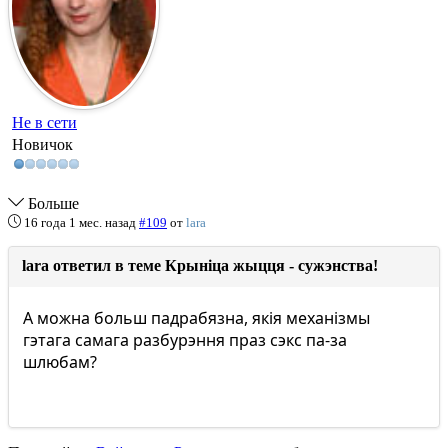
Не в сети
Новичок
Больше
16 года 1 мес. назад
#109
от
lara
lara ответил в теме Крыніца жыцця - сужэнства!
А можна больш падрабязна, якія механізмы
гэтага самага разбурэння праз сэкс па-за
шлюбам?