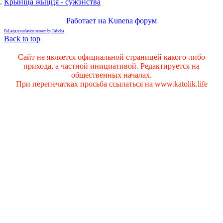
Крыніца жыцця - сужэнства
Работает на
Kunena форум
FaLang translation system by Faboba
Back to top
Сайт не является официальной страницей какого-либо
прихода, а частной инициативой. Редактируется на
общественных началах.
При перепечатках просьба ссылаться на www.katolik.life