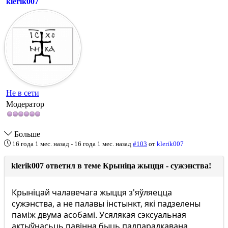
klerik007
Не в сети
Модератор
Больше
16 года 1 мес. назад
-
16 года 1 мес. назад
#103
от
klerik007
klerik007 ответил в теме Крыніца жыцця - сужэнства!
Крыніцай чалавечага жыцця з'яўляецца
сужэнства, а не палавы інстынкт, які падзелены
паміж двума асобамі. Усялякая сэксуальная
актыўнасьць павінна быць падпарадкавана