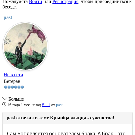
Пожалуйста
Войти
или
Регистрация
, чтобы присоединиться к
беседе.
past
Не в сети
Ветеран
Больше
16 года 1 мес. назад
#111
от
past
past ответил в теме Крыніца жыцця - сужэнства!
Сам Бог является основателем брака. А брак – это