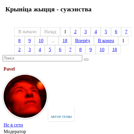
Крыніца жыцця - сужэнства
В начало
Назад
1
2
3
4
5
6
7
8
9
10
...
18
Вперёд
В конец
1
2
3
4
5
6
7
8
9
10
18
Pavel
АВТОР ТЕМЫ
Не в сети
Модератор