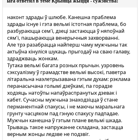
lara ответил в теме Крыніца жыцця - сужэнства!
наконт здрады ў шлюбе. Канешна праблема
здрады існуе і гэта вельмі істотная праблема, бо
разбураюцца сем'і, дзеці застаюцца ў няпоўнай
сям'і, пашыраюцца венерычныя захворванні.
Але трэ разабрацца найперш чаму мужчыны так
актыўна кінуліся шукаць прыгодаў на сваю галаву,
здраджваць жонкам.
Тутака вельмі багата розных прычын. узровень
сэксуалізму ў грамадстве вельмі высокі, паветра
літаральна наэлетрызавана гэтым духам: рэклама
перанасычана голымі дзеўкамі, па горадзе
ходзяць натоўпы напаўраспранутых дзевак і
кабет. Сучасны мужчына знаходзіцца ў стане
перманентнай спакусы, і не маючы маральнага
грунту часцяком пад гэную спакусу падпадае.
Мужчын канешна ў гэтым плане вельмі шкада.
Трываць такое напружанне складана, застацца
верным жонцы ледзве не подзвіг.