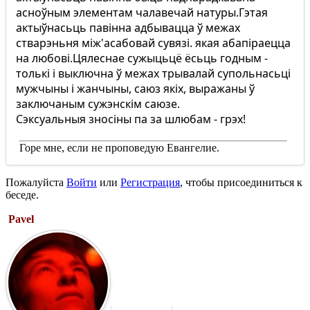
асноўным элементам чалавечай натуры.Гэтая
актыўнасьць павінна адбывацца ў межах
стварэньня між'асабовай сувязі. якая абапіраецца
на любові.Цялеснае сужыцьцё ёсьць годным -
толькі і выключна ў межах трывалай супольнасьці
мужчыны і жанчыны, саюз якіх, выражаны ў
заключаным сужэнскім саюзе.
Сэксуальныя зносіны па за шлюбам - грэх!
Горе мне, если не проповедую Евангелие.
Пожалуйста
Войти
или
Регистрация
, чтобы присоединиться к
беседе.
Pavel