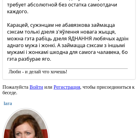
требует абсолютной без остатка самоотдачи
каждого.
Карацей, сужэнцам не абавязкова займацца
сэксам толькі дзеля з'яўлення новага жыцця,
можна гэта рабіць дзеля ЯДНАННЯ любячых адзін
аднаго мужа і жонкі. А займацца сэксам з іншымі
мужамі і жонкамі шкодна для самога чалавека, бо
гэта разбурае яго.
Люби - и делай что хочешь!
Пожалуйста
Войти
или
Регистрация
, чтобы присоединиться к
беседе.
lara