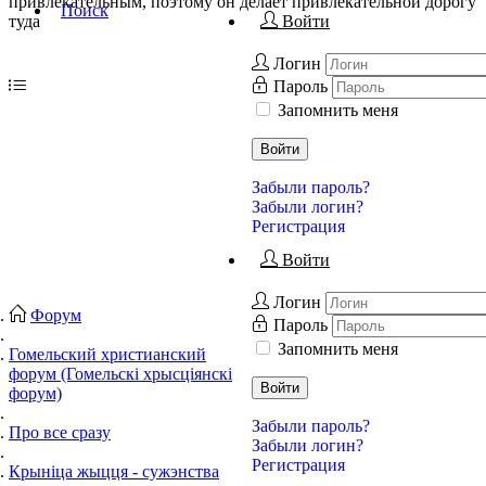
привлекательным, поэтому он делает привлекательной дорогу
Поиск
туда
Войти
Логин
Пароль
Запомнить меня
Войти
Забыли пароль?
Забыли логин?
Регистрация
Войти
Логин
Форум
Пароль
Запомнить меня
Гомельский христианский
форум (Гомельскі хрысціянскі
Войти
форум)
Забыли пароль?
Про все сразу
Забыли логин?
Регистрация
Крыніца жыцця - сужэнства