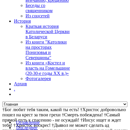
венчанию, крещению
Беседы со
священником
Из соцсетей
История
Краткая история
Католической Церкви
в Беларуси
Из книги "Католики
на просторах
Понизовья и
Северщины"
Из книги «Костел и
власть на Гомельщине
(20-30-е годы ХХ в.)»
Фотогалерея
Архив
.
†Бог любит тебя таким, какой ты есть! †Христос добровольно
пошел на крест за твои грехи †Смерть побеждена! †Самый
прямой путь к спасению - не осуждай! †Иисус ищет и ждет
Оглавление
тебя! †Христос воскрес! †Дьявол не может сделать ад
Последнее