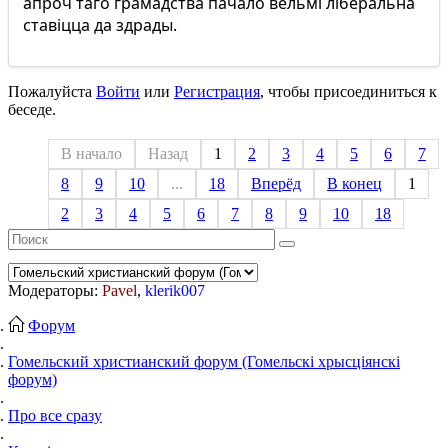
апроч таго грамадства пачало вельмі ліберальна
ставіцца да здрады.
Пожалуйста
Войти
или
Регистрация
, чтобы присоединиться к
беседе.
В начало
Назад
1
2
3
4
5
6
7
8
9
10
...
18
Вперёд
В конец
1
2
3
4
5
6
7
8
9
10
18
Модераторы:
Pavel
,
klerik007
Форум
Гомельский христианский форум (Гомельскі хрысціянскі
форум)
Про все сразу