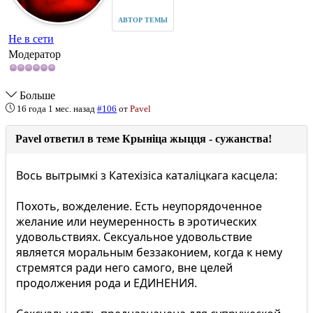
АВТОР ТЕМЫ
Не в сети
Модератор
Больше
16 года 1 мес. назад
#106
от
Pavel
Pavel ответил в теме Крыніца жыцця - сужанства!
Вось вытрымкі з Катехізіса каталіцкага касцела:
Похоть, вожделение. Есть неупорядоченное
желание или неумеренность в эротических
удовольствиях. Сексуальное удовольствие
является моральным беззаконием, когда к нему
стремятся ради него самого, вне целей
продолжения рода и ЕДИНЕНИЯ.