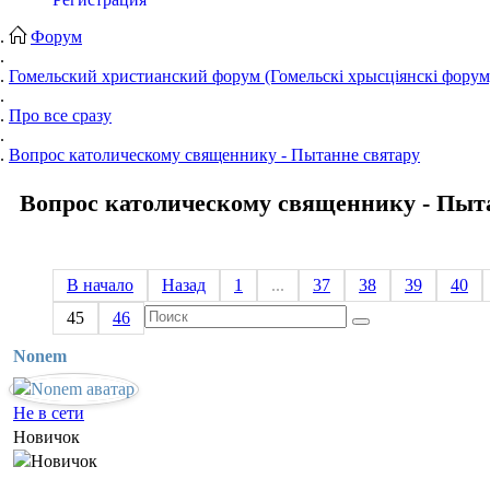
Форум
Гомельский христианский форум (Гомельскі хрысціянскі форум
Про все сразу
Вопрос католическому священнику - Пытанне святару
Вопрос католическому священнику - Пыт
В начало
Назад
1
...
37
38
39
40
45
46
Nonem
Не в сети
Новичок