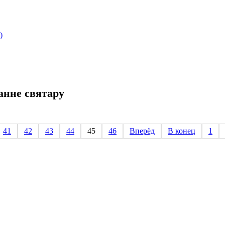
)
анне святару
41
42
43
44
45
46
Вперёд
В конец
1