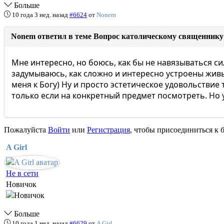
Больше
10 года 3 нед. назад
#6624
от
Nonem
Nonem ответил в теме Вопрос католическому священнику
Мне интересно, но боюсь, как бы не навязываться си
задумываюсь, как сложно и интересно устроены живы
меня к Богу) Ну и просто эстетическое удовольствие 
только если на конкретный предмет посмотреть. Но 
Пожалуйста
Войти
или
Регистрация
, чтобы присоединиться к б
A Girl
Не в сети
Новичок
Больше
10 года 1 нед. назад
#6629
от
A Girl