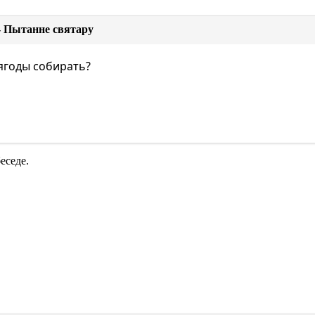
- Пытанне святару
 ягоды собирать?
еседе.