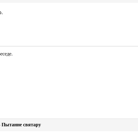
о.
еседе.
- Пытанне святару