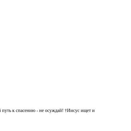
 путь к спасению - не осуждай! †Иисус ищет и