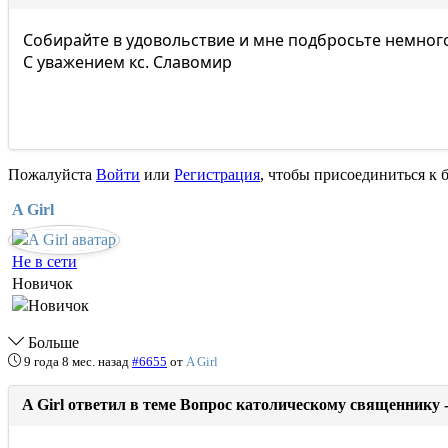
Собирайте в удовольствие и мне подбросьте немног
С уважением кс. Славомир
Пожалуйста
Войти
или
Регистрация
, чтобы присоединиться к б
A Girl
Не в сети
Новичок
Больше
9 года 8 мес. назад
#6655
от
A Girl
A Girl ответил в теме Вопрос католическому священнику 