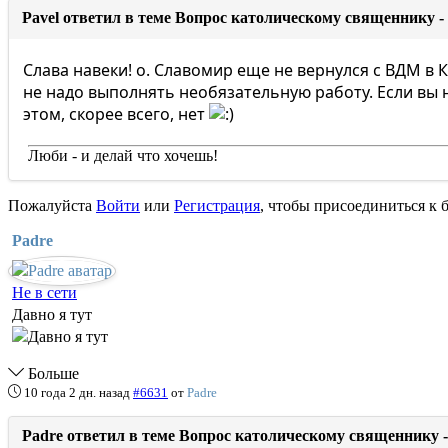
Pavel ответил в теме Вопрос католическому священнику 
Слава навеки! о. Славомир еще не вернулся с ВДМ в 
не надо выполнять необязательную работу. Если вы н
этом, скорее всего, нет
Люби - и делай что хочешь!
Пожалуйста
Войти
или
Регистрация
, чтобы присоединиться к б
Padre
Не в сети
Давно я тут
Больше
10 года 2 дн. назад
#6631
от
Padre
Padre ответил в теме Вопрос католическому священнику 