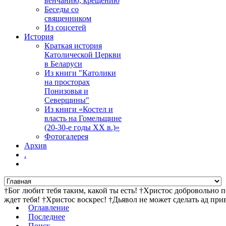
венчанию, крещению
Беседы со
священником
Из соцсетей
История
Краткая история
Католической Церкви
в Беларуси
Из книги "Католики
на просторах
Понизовья и
Северщины"
Из книги «Костел и
власть на Гомельщине
(20-30-е годы ХХ в.)»
Фотогалерея
Архив
.
†Бог любит тебя таким, какой ты есть! †Христос добровольно 
ждет тебя! †Христос воскрес! †Дьявол не может сделать ад пр
Оглавление
Последнее
Поиск