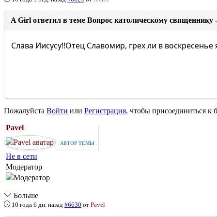
A Girl ответил в теме Вопрос католическому священнику 
Слава Иисусу!!Отец Славомир, грех ли в воскресенье
Пожалуйста
Войти
или
Регистрация
, чтобы присоединиться к б
Pavel
АВТОР ТЕМЫ
Не в сети
Модератор
Больше
10 года 6 дн. назад
#6630
от
Pavel