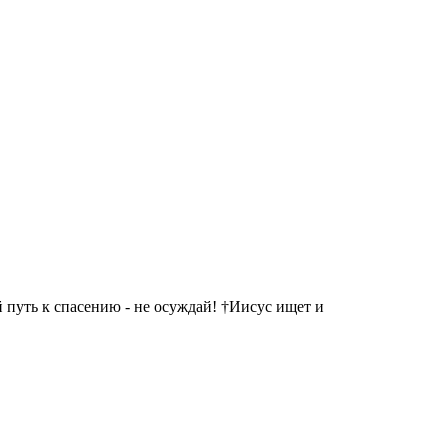
 путь к спасению - не осуждай! †Иисус ищет и