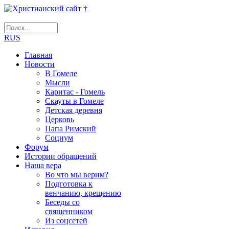
RUS
Главная
Новости
В Гомеле
Мысли
Каритас - Гомель
Скауты в Гомеле
Детская деревня
Церковь
Папа Римский
Социум
Форум
Истории обращений
Наша вера
Во что мы верим?
Подготовка к
венчанию, крещению
Беседы со
священником
Из соцсетей