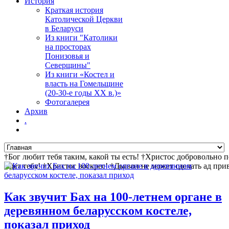
История
Краткая история
Католической Церкви
в Беларуси
Из книги "Католики
на просторах
Понизовья и
Северщины"
Из книги «Костел и
власть на Гомельщине
(20-30-е годы ХХ в.)»
Фотогалерея
Архив
.
†Бог любит тебя таким, какой ты есть! †Христос добровольно 
ждет тебя! †Христос воскрес! †Дьявол не может сделать ад пр
Как звучит Бах на 100-летнем органе в
деревянном беларусском костеле,
показал приход