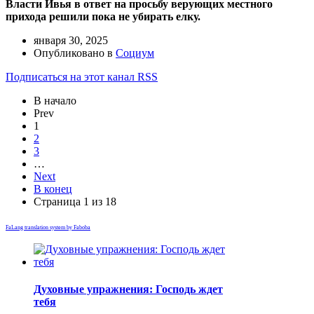
Власти Ивья в ответ на просьбу верующих местного
прихода решили пока не убирать елку.
января 30, 2025
Опубликовано в
Социум
Подписаться на этот канал RSS
В начало
Prev
1
2
3
…
Next
В конец
Страница 1 из 18
FaLang translation system by Faboba
Духовные упражнения: Господь ждет
тебя