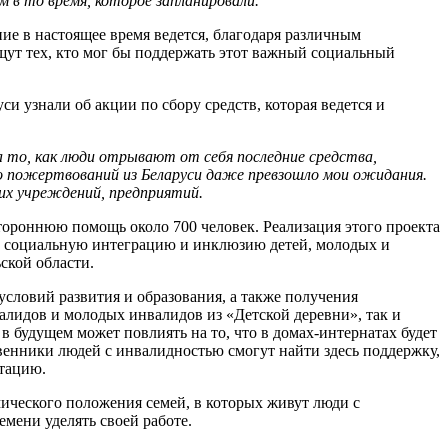
 в то время, которое запланировали.
ие в настоящее время ведется, благодаря различным
щут тех, кто мог бы поддержать этот важный социальный
си узнали об акции по сбору средств, которая ведется и
а то, как люди отрывают от себя последние средства,
во пожертвований из Беларуси даже превзошло мои ожидания.
их учреждений, предприятий.
тороннюю помощь около 700 человек. Реализация этого проекта
 в социальную интеграцию и инклюзию детей, молодых и
ской области.
условий развития и образования, а также получения
алидов и молодых инвалидов из «Детской деревни», так и
 будущем может повлиять на то, что в домах-интернатах будет
венники людей с инвалидностью смогут найти здесь поддержку,
ьтацию.
ического положения семей, в которых живут люди с
емени уделять своей работе.