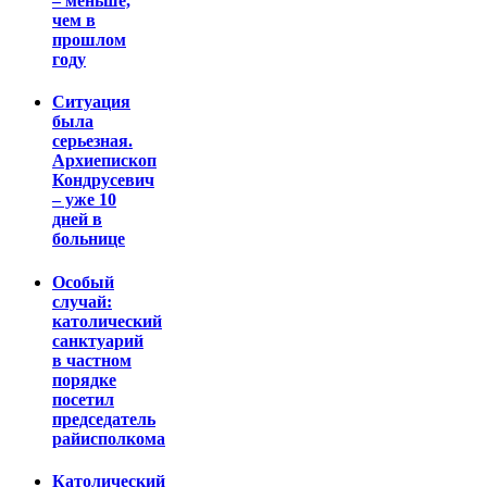
– меньше,
чем в
прошлом
году
Ситуация
была
серьезная.
Архиепископ
Кондрусевич
– уже 10
дней в
больнице
Особый
случай:
католический
санктуарий
в частном
порядке
посетил
председатель
райисполкома
Католический