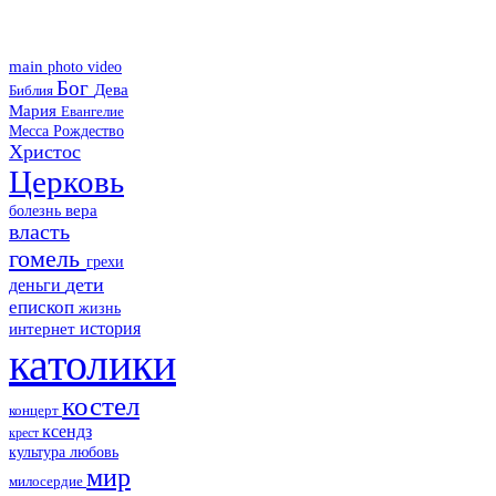
main
photo
video
Бог
Дева
Библия
Мария
Евангелие
Месса
Рождество
Христос
Церковь
болезнь
вера
власть
гомель
грехи
дети
деньги
епископ
жизнь
история
интернет
католики
костел
концерт
ксендз
крест
культура
любовь
мир
милосердие