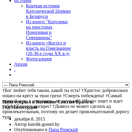
История
Краткая история
Католической Церкви
в Беларуси
Из книги "Католики
на просторах
Понизовья и
Северщины"
Из книги «Костел и
власть на Гомельщине
(20-30-е годы ХХ в.)»
Фотогалерея
Архив
.
†Бог любит тебя таким, какой ты есть! †Христос добровольно
пошел на крест за твои грехи †Смерть побеждена! †Самый
прямой путь к спасению - не осуждай! †Иисус ищет и ждет
Папа открыл в Ватикане Святые Врата и
тебя! †Христос воскрес! †Дьявол не может сделать ад
Год Милосердия
привлекательным, поэтому он делает привлекательной дорогу
туда
декабря 8, 2015
Автор katolik-gomel.by
Опубликовано в
Папа Римский