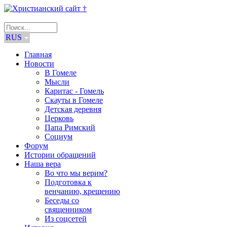
RUS
Главная
Новости
В Гомеле
Мысли
Каритас - Гомель
Скауты в Гомеле
Детская деревня
Церковь
Папа Римский
Социум
Форум
Истории обращений
Наша вера
Во что мы верим?
Подготовка к
венчанию, крещению
Беседы со
священником
Из соцсетей