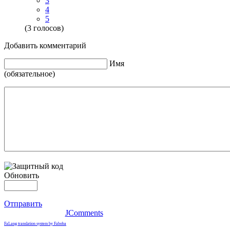
3
4
5
(3 голосов)
Добавить комментарий
Имя
(обязательное)
Обновить
Отправить
JComments
FaLang translation system by Faboba