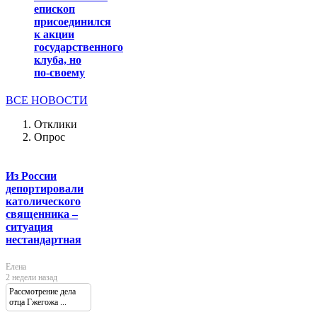
епископ
присоединился
к акции
государственного
клуба, но
по-своему
ВСЕ НОВОСТИ
Отклики
Опрос
Из России
депортировали
католического
священника –
ситуация
нестандартная
Елена
2 недели назад
Рассмотрение дела
отца Гжегожа ...