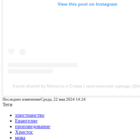
View this post on Instagram
A post shared by Милость и Слава | христианская одежда (@e
Последнее изменениеСреда, 22 мая 2024 14:24
Теги
христианство
Евангелие
проповедование
Христос
мова