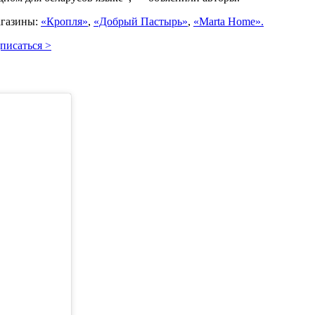
агазины:
«Кропля»
,
«Добрый Пастырь»
,
«Marta Home».
писаться >