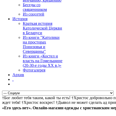
венчанию, крещению
Беседы со
священником
Из соцсетей
История
Краткая история
Католической Церкви
в Беларуси
Из книги "Католики
на просторах
Понизовья и
Северщины"
Из книги «Костел и
власть на Гомельщине
(20-30-е годы ХХ в.)»
Фотогалерея
Архив
.
†Бог любит тебя таким, какой ты есть! †Христос добровольно 
ждет тебя! †Христос воскрес! †Дьявол не может сделать ад пр
«Его здесь нет». Онлайн-магазин одежды с христианским м