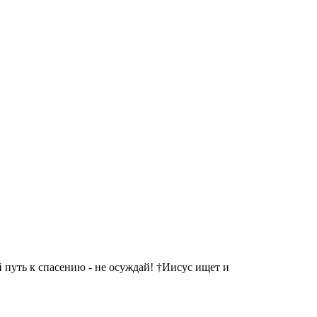
 путь к спасению - не осуждай! †Иисус ищет и