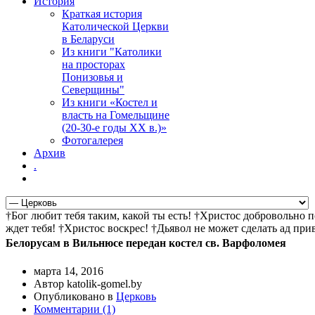
История
Краткая история
Католической Церкви
в Беларуси
Из книги "Католики
на просторах
Понизовья и
Северщины"
Из книги «Костел и
власть на Гомельщине
(20-30-е годы ХХ в.)»
Фотогалерея
Архив
.
†Бог любит тебя таким, какой ты есть! †Христос добровольно 
ждет тебя! †Христос воскрес! †Дьявол не может сделать ад пр
Белорусам в Вильнюсе передан костел св. Варфоломея
марта 14, 2016
Автор katolik-gomel.by
Опубликовано в
Церковь
Комментарии (1)