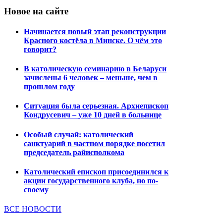
Новое на сайте
Начинается новый этап реконструкции
Красного костёла в Минске. О чём это
говорит?
В католическую семинарию в Беларуси
зачислены 6 человек – меньше, чем в
прошлом году
Ситуация была серьезная. Архиепископ
Кондрусевич – уже 10 дней в больнице
Особый случай: католический
санктуарий в частном порядке посетил
председатель райисполкома
Католический епископ присоединился к
акции государственного клуба, но по-
своему
ВСЕ НОВОСТИ