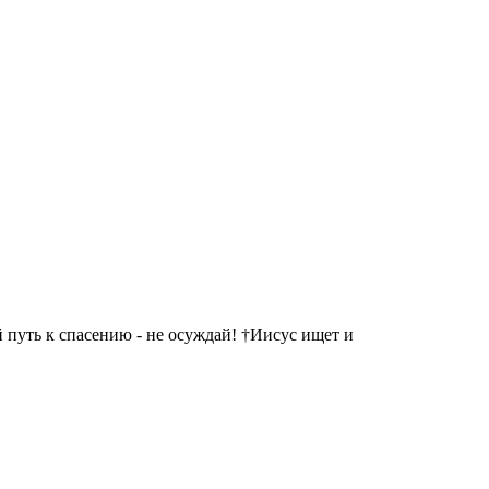
 путь к спасению - не осуждай! †Иисус ищет и