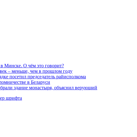
в Минске. О чём это говорит?
век – меньше, чем в прошлом году
ядке посетил председатель райисполкома
ломничестве в Беларуси
обрали здание монастыря, объяснил верующий
мер шрифта