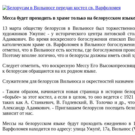
Месса будет проходить в храме только на белорусском языке
13 марта обществу белорусов в Вильнюсе был торжественно 
художников Ужупис - у исторического центра литовской ст
Адамкович. Во время воскресного богослужения епископ Вил
католическом храме св. Варфоломея в Вильнюсе богослужения
отметил, что в Вильнюсе есть костелы, где богослужения проис
Поэтому вполне логично, что и белорусы должны иметь свой х
Следует отметить, что воскресную Мессу Его Высокопреосвяще
к белорусам обращаются на их родном языке.
Служителем для белорусов Вильнюса и окрестностей назначе
- Таким образом, начинается новая страница в истории бело
«борьбе» за этот костел, а если в целом, то оно ведется с 19
таких как А. Станкевич, В. Годлевский, В. Толочко и др., ч
Александр Адамкович. - Приглашаем белорусов посещать бел
зависит от нас.
Мессы на белорусском языке будут проходить ежедневно в 18
Варфоломея находится по адресу: улица Ужупё, 17a, Вильнюс (Viln