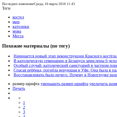
Последнее изменениеСреда, 16 марта 2016 11:43
Теги
костел
мир
католики
мова
Месса
Похожие материалы (по тегу)
Начинается новый этап реконструкции Красного костёла 
В католическую семинарию в Беларуси зачислены 6 чело
Особый случай: католический санктуарий в частном пор
Спасая ребёнка, погибла верующая в Уфе. Она была в па
Восстанавливать было нечего. Почему в Новогрудке раз
размер шрифта
уменьшить размер шрифта
увеличить раз
Печать
1
2
3
4