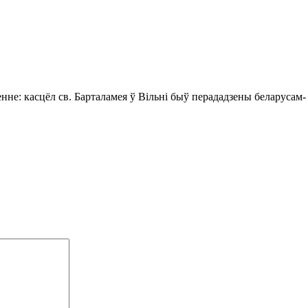
енне: касцёл св. Барталамея ў Вільні быў перададзены беларусам-