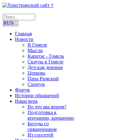
RUS
Главная
Новости
В Гомеле
Мысли
Каритас - Гомель
Скауты в Гомеле
Детская деревня
Церковь
Папа Римский
Социум
Форум
Истории обращений
Наша вера
Во что мы верим?
Подготовка к
венчанию, крещению
Беседы со
священником
Из соцсетей