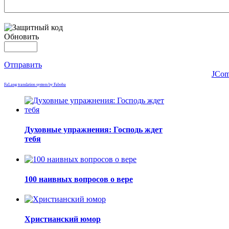
Обновить
Отправить
JCom
FaLang translation system by Faboba
Духовные упражнения: Господь ждет
тебя
100 наивных вопросов о вере
Христианский юмор