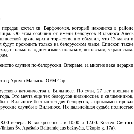
.
передан костел св. Варфоломея, который находится в районе
олицы. Об этом сообщил от имени белорусов Вильнюса Алесь
ьнюсской архиепархии торжественно объявил, что 13 марта в
 будут проходить только на белорусском языке. Епископ также
ходят только на одном языке: польском, литовском, украинском.
рам.
нство служил по-белорусски. Впервые, за многие века иерархи
н отец Ариуш Малыска OFM Cap.
русского католичества в Вильнюсе. По сути, 27 лет прошли в
21 года. Это мечта еще тех белорусов-вильнюсцев и священников,
тобы в Вильнюсе был костел для белорусов, - прокомментировал
орусские службы в Вильнюсе. Их дальнейшая судьба полностью
.00 вечера. В воскресенье - в 10.00 и 12.00. Костел Святого
iaus Šv. Apaštalo Baltramiejaus bažnyčia, Užupio g. 17a).