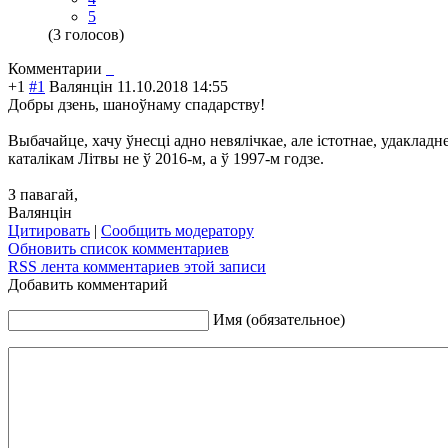
5
(3 голосов)
Комментарии
+1
#1
Валянцін
11.10.2018 14:55
Добры дзень, шаноўнаму спадарству!
Выбачайце, хачу ўнесці адно невялічкае, але істотнае, удакладн
катал
ікам Літвы не ў 2016-м, а ў 1997-м годзе.
З павагай,
Валянцін
Цитировать
|
Сообщить модератору
Обновить список комментариев
RSS лента комментариев этой записи
Добавить комментарий
Имя (обязательное)