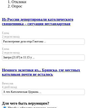
Отклики
Опрос
Из России депортировали католического
священника – ситуация нестандартная
Елена
2 недели назад
Рассмотрение дела отца Гжегожа ...
Елена
2 недели назад
Завтра (21.07) в 11:15 у ...
Немного экзотики из... Брянска, где местных
католиков почти не осталось
Вячеслав
4 дней назад
А что Католическая Церковь ...
Для чего быть верующим?