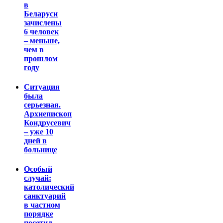
в
Беларуси
зачислены
6 человек
– меньше,
чем в
прошлом
году
Ситуация
была
серьезная.
Архиепископ
Кондрусевич
– уже 10
дней в
больнице
Особый
случай:
католический
санктуарий
в частном
порядке
посетил