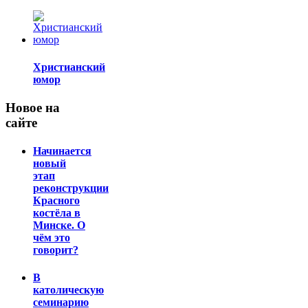
Христианский
юмор
Новое на
сайте
Начинается
новый
этап
реконструкции
Красного
костёла в
Минске. О
чём это
говорит?
В
католическую
семинарию