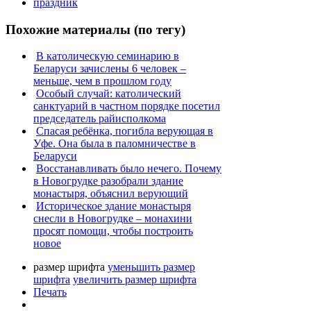
праздник
Похожие материалы (по тегу)
В католическую семинарию в
Беларуси зачислены 6 человек –
меньше, чем в прошлом году
Особый случай: католический
санктуарий в частном порядке посетил
председатель райисполкома
Спасая ребёнка, погибла верующая в
Уфе. Она была в паломничестве в
Беларуси
Восстанавливать было нечего. Почему
в Новогрудке разобрали здание
монастыря, объяснил верующий
Историческое здание монастыря
снесли в Новогрудке – монахини
просят помощи, чтобы построить
новое
размер шрифта
уменьшить размер
шрифта
увеличить размер шрифта
Печать