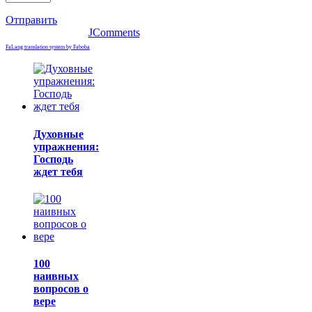
Отправить
JComments
FaLang translation system by Faboba
Духовные
упражнения:
Господь
ждет тебя
100
наивных
вопросов о
вере