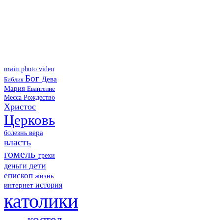
main
photo
video
Бог
Дева
Библия
Мария
Евангелие
Месса
Рождество
Христос
Церковь
болезнь
вера
власть
гомель
грехи
дети
деньги
епископ
жизнь
история
интернет
католики
костел