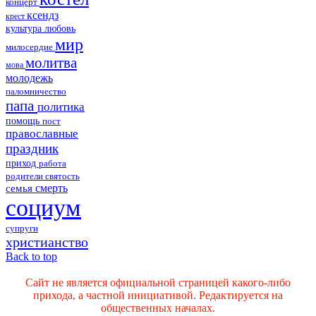
концерт
ксендз
крест
культура
любовь
мир
милосердие
молитва
мова
молодежь
паломничество
папа
политика
помощь
пост
православные
праздник
приход
работа
родители
святость
смерть
семья
социум
супруги
христианство
Back to top
Сайт не является официальной страницей какого-либо
прихода, а частной инициативой. Редактируется на
общественных началах.