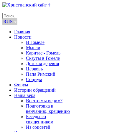
RUS
Главная
Новости
В Гомеле
Мысли
Каритас - Гомель
Скауты в Гомеле
Детская деревня
Церковь
Папа Римский
Социум
Форум
Истории обращений
Наша вера
Во что мы верим?
Подготовка к
венчанию, крещению
Беседы со
священником
Из соцсетей