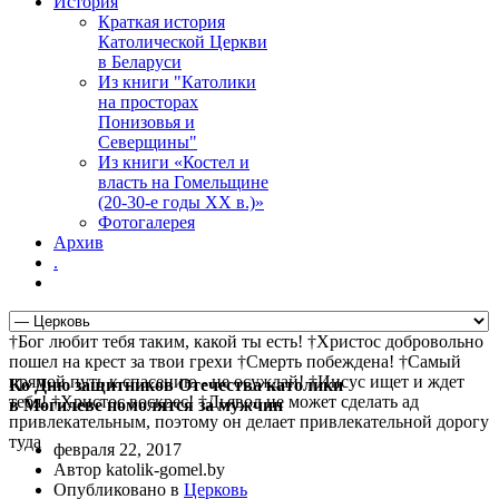
История
Краткая история
Католической Церкви
в Беларуси
Из книги "Католики
на просторах
Понизовья и
Северщины"
Из книги «Костел и
власть на Гомельщине
(20-30-е годы ХХ в.)»
Фотогалерея
Архив
.
†Бог любит тебя таким, какой ты есть! †Христос добровольно
пошел на крест за твои грехи †Смерть побеждена! †Самый
прямой путь к спасению - не осуждай! †Иисус ищет и ждет
Ко Дню защитников Отечества католики
тебя! †Христос воскрес! †Дьявол не может сделать ад
в Могилеве помолятся за мужчин
привлекательным, поэтому он делает привлекательной дорогу
туда
февраля 22, 2017
Автор katolik-gomel.by
Опубликовано в
Церковь