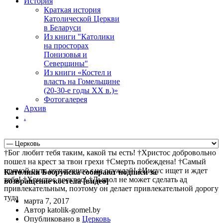
История
Краткая история
Католической Церкви
в Беларуси
Из книги "Католики
на просторах
Понизовья и
Северщины"
Из книги «Костел и
власть на Гомельщине
(20-30-е годы ХХ в.)»
Фотогалерея
Архив
.
†Бог любит тебя таким, какой ты есть! †Христос добровольно
пошел на крест за твои грехи †Смерть побеждена! †Самый
прямой путь к спасению - не осуждай! †Иисус ищет и ждет
Католики Бобруйска собирают подписи за
тебя! †Христос воскрес! †Дьявол не может сделать ад
возвращение костела [видео]
привлекательным, поэтому он делает привлекательной дорогу
туда
марта 7, 2017
Автор katolik-gomel.by
Опубликовано в
Церковь