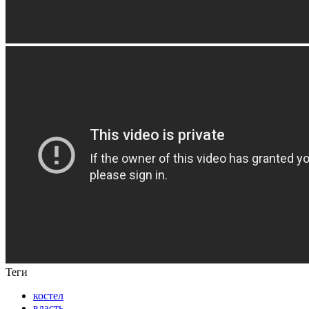
Теги
костел
власть