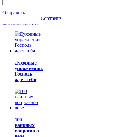
Отправить
JComments
FaLang translation system by Faboba
Духовные
упражнения:
Господь
ждет тебя
100
наивных
вопросов о
вере