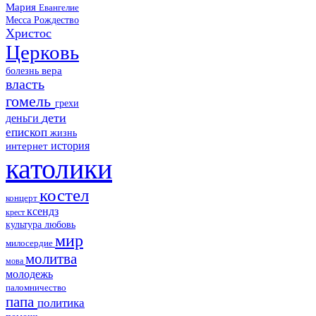
Мария
Евангелие
Месса
Рождество
Христос
Церковь
болезнь
вера
власть
гомель
грехи
дети
деньги
епископ
жизнь
история
интернет
католики
костел
концерт
ксендз
крест
культура
любовь
мир
милосердие
молитва
мова
молодежь
паломничество
папа
политика