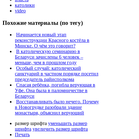
католики
video
Похожие материалы (по тегу)
Начинается новый этап
реконструкции Красного костёла в
Минске. О чём это говорит?
В католическую семинарию в
Беларуси зачислены 6 человек –
меньше, чем в прошлом году
Особый случай: католический
санктуарий в частном порядке посетил
председатель райисполкома
Спасая ребёнка, погибла верующая в
Уфе. Она была в паломничестве в
Беларуси
Восстанавливать было нечего. Почему
в Новогрудке разобрали здание
монастыря, объяснил верующий
размер шрифта
уменьшить размер
шрифта
увеличить размер шрифта
Печать