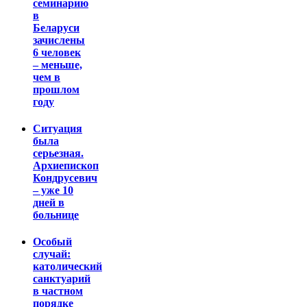
семинарию
в
Беларуси
зачислены
6 человек
– меньше,
чем в
прошлом
году
Ситуация
была
серьезная.
Архиепископ
Кондрусевич
– уже 10
дней в
больнице
Особый
случай:
католический
санктуарий
в частном
порядке