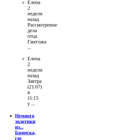
Елена
2
недели
назад
Рассмотрение
дела
отца
Гжегожа
...
Елена
2
недели
назад
Завтра
(21.07)
в
11:15
у ...
Немного
экзотики
из...
Брянска,
где