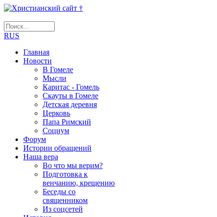
RUS
Главная
Новости
В Гомеле
Мысли
Каритас - Гомель
Скауты в Гомеле
Детская деревня
Церковь
Папа Римский
Социум
Форум
Истории обращений
Наша вера
Во что мы верим?
Подготовка к
венчанию, крещению
Беседы со
священником
Из соцсетей