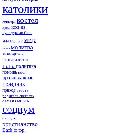
католики
костел
концерт
ксендз
крест
культура
любовь
мир
милосердие
молитва
мова
молодежь
паломничество
папа
политика
помощь
пост
православные
праздник
приход
работа
родители
святость
смерть
семья
социум
супруги
христианство
Back to top