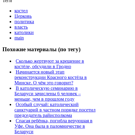
Теги
костел
Церковь
политика
власть
католики
main
Похожие материалы (по тегу)
Сколько жертвуют за крещение в
костёле, обсудили в Гродно
Начинается новый этап
реконструкции Красного костёла в
Минске. О чём это говорит?
В католическую семинарию в
Беларуси зачислены 6 человек –
меньше, чем в прошлом году
Особый случай: католический
санктуарий в частном порядке посетил
председатель райисполкома
Спасая ребёнка, погибла верующая в
Уфе. Она была в паломничестве в
Беларуси