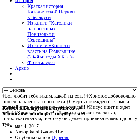
История
Краткая история
Католической Церкви
в Беларуси
Из книги "Католики
на просторах
Понизовья и
Северщины"
Из книги «Костел и
власть на Гомельщине
(20-30-е годы ХХ в.)»
Фотогалерея
Архив
.
†Бог любит тебя таким, какой ты есть! †Христос добровольно
пошел на крест за твои грехи †Смерть побеждена! †Самый
прямой путь к спасению - не осуждай! †Иисус ищет и ждет
Костел в Беларуси выступил за
тебя! †Христос воскрес! †Дьявол не может сделать ад
подписание договора с государством
привлекательным, поэтому он делает привлекательной дорогу
туда
мая 4, 2017
Автор katolik-gomel.by
Опубликовано в
Церковь