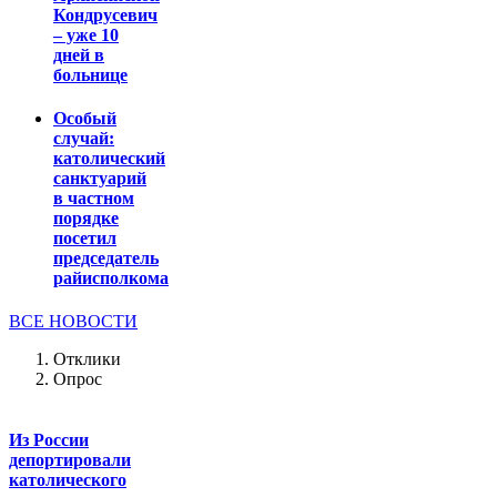
Кондрусевич
– уже 10
дней в
больнице
Особый
случай:
католический
санктуарий
в частном
порядке
посетил
председатель
райисполкома
ВСЕ НОВОСТИ
Отклики
Опрос
Из России
депортировали
католического