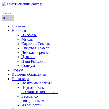
RUS
Главная
Новости
В Гомеле
Мысли
Каритас - Гомель
Скауты в Гомеле
Детская деревня
Церковь
Папа Римский
Социум
Форум
Истории обращений
Наша вера
Во что мы верим?
Подготовка к
венчанию, крещению
Беседы со
священником
Из соцсетей