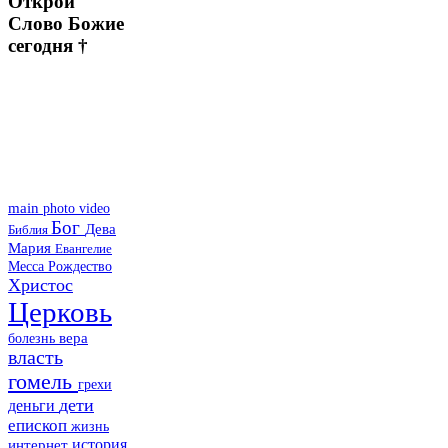
Открой
Слово Божие
сегодня †
main
photo
video
Бог
Дева
Библия
Мария
Евангелие
Месса
Рождество
Христос
Церковь
болезнь
вера
власть
гомель
грехи
дети
деньги
епископ
жизнь
история
интернет