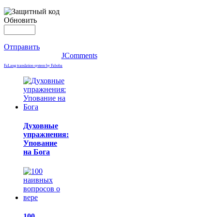
Обновить
Отправить
JComments
FaLang translation system by Faboba
Духовные
упражнения:
Упование
на Бога
100