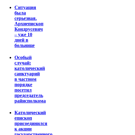
Ситуация
была
серьезная.
Архиепископ
Кондрусевич
– уже 10
дней в
больнице
Особый
случай:
католический
санктуарий
в частном
порядке
посетил
председатель
райисполкома
Католический
епископ
присоединился
к акции
государственного