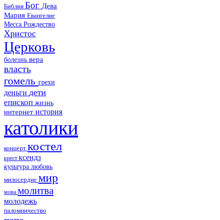
Бог
Дева
Библия
Мария
Евангелие
Месса
Рождество
Христос
Церковь
болезнь
вера
власть
гомель
грехи
дети
деньги
епископ
жизнь
история
интернет
католики
костел
концерт
ксендз
крест
культура
любовь
мир
милосердие
молитва
мова
молодежь
паломничество