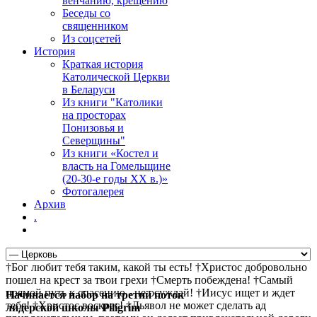
венчанию, крещению
Беседы со
священником
Из соцсетей
История
Краткая история
Католической Церкви
в Беларуси
Из книги "Католики
на просторах
Понизовья и
Северщины"
Из книги «Костел и
власть на Гомельщине
(20-30-е годы ХХ в.)»
Фотогалерея
Архив
.
†Бог любит тебя таким, какой ты есть! †Христос добровольно
пошел на крест за твои грехи †Смерть побеждена! †Самый
прямой путь к спасению - не осуждай! †Иисус ищет и ждет
Начинается набор на третий поток
тебя! †Христос воскрес! †Дьявол не может сделать ад
лидерской школы Piligrim