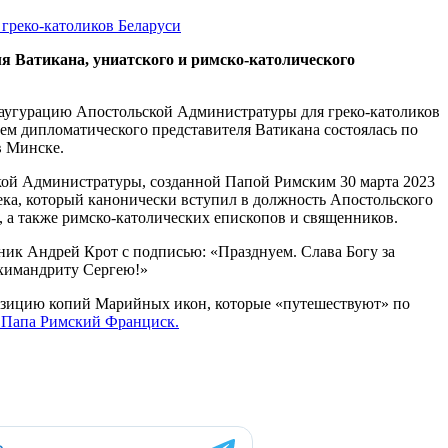
ля Ватикана, униатского и римско-католического
аугурацию Апостольской Администратуры для греко-католиков
ием дипломатического представителя Ватикана состоялась по
в Минске.
ской Администратуры, созданной Папой Римским 30 марта 2023
аека, который канонически вступил в должность Апостольского
 а также римско-католических епископов и священников.
ник Андрей Крот с подписью: «Празднуем. Слава Богу за
химандриту Сергею!»
озицию копий Марийных икон, которые «путешествуют» по
е Папа Римский Франциск.