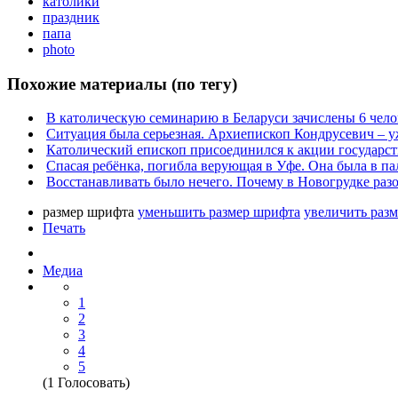
католики
праздник
папа
photo
Похожие материалы (по тегу)
В католическую семинарию в Беларуси зачислены 6 чело
Ситуация была серьезная. Архиепископ Кондрусевич – у
Католический епископ присоединился к акции государст
Спасая ребёнка, погибла верующая в Уфе. Она была в па
Восстанавливать было нечего. Почему в Новогрудке раз
размер шрифта
уменьшить размер шрифта
увеличить раз
Печать
Медиа
1
2
3
4
5
(1 Голосовать)