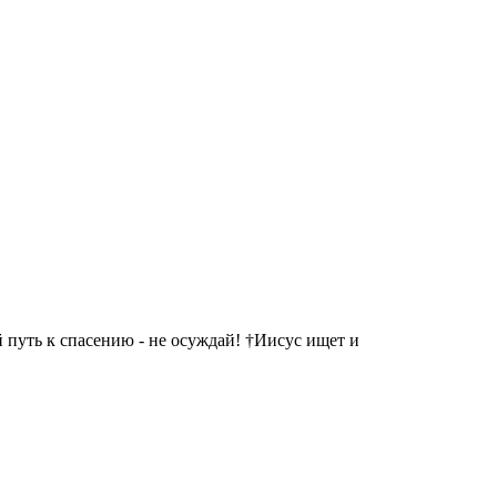
 путь к спасению - не осуждай! †Иисус ищет и