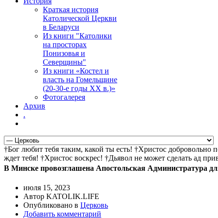
История
Краткая история
Католической Церкви
в Беларуси
Из книги "Католики
на просторах
Понизовья и
Северщины"
Из книги «Костел и
власть на Гомельщине
(20-30-е годы ХХ в.)»
Фотогалерея
Архив
.
†Бог любит тебя таким, какой ты есть! †Христос добровольно 
ждет тебя! †Христос воскрес! †Дьявол не может сделать ад пр
В Минске провозглашена Апостольская Администратура дл
июля 15, 2023
Автор KATOLIK.LIFE
Опубликовано в
Церковь
Добавить комментарий