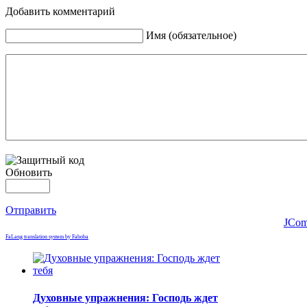
Добавить комментарий
Имя (обязательное)
Обновить
Отправить
JCom
FaLang translation system by Faboba
Духовные упражнения: Господь ждет