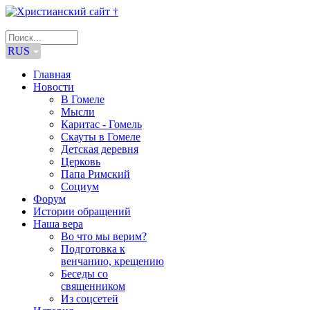
RUS
Главная
Новости
В Гомеле
Мысли
Каритас - Гомель
Скауты в Гомеле
Детская деревня
Церковь
Папа Римский
Социум
Форум
Истории обращений
Наша вера
Во что мы верим?
Подготовка к
венчанию, крещению
Беседы со
священником
Из соцсетей