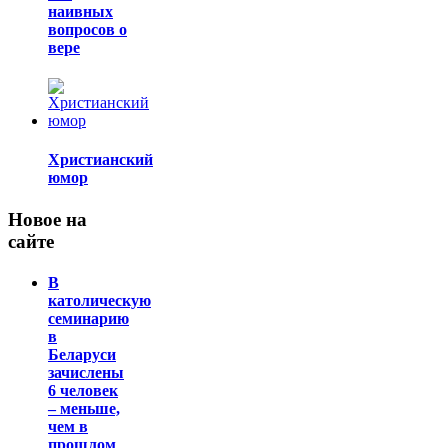
наивных
вопросов о
вере
Христианский
юмор
Новое на
сайте
В
католическую
семинарию
в
Беларуси
зачислены
6 человек
– меньше,
чем в
прошлом