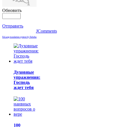
Обновить
Отправить
JComments
FaLang translation system by Faboba
Духовные
упражнения:
Господь
ждет тебя
100