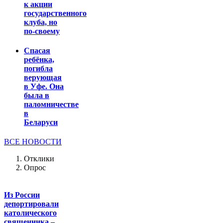
к акции
государственного
клуба, но
по-своему
Спасая
ребёнка,
погибла
верующая
в Уфе. Она
была в
паломничестве
в
Беларуси
ВСЕ НОВОСТИ
Отклики
Опрос
Из России
депортировали
католического
священника –