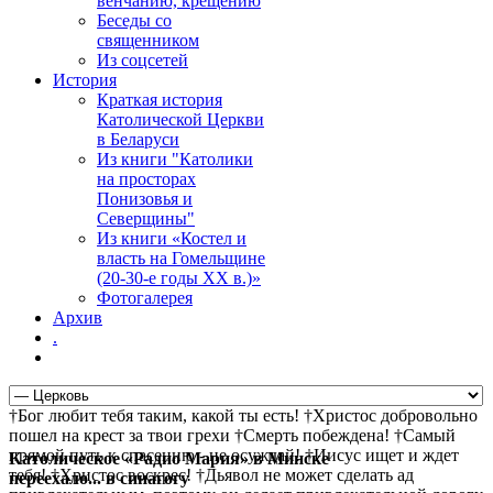
венчанию, крещению
Беседы со
священником
Из соцсетей
История
Краткая история
Католической Церкви
в Беларуси
Из книги "Католики
на просторах
Понизовья и
Северщины"
Из книги «Костел и
власть на Гомельщине
(20-30-е годы ХХ в.)»
Фотогалерея
Архив
.
†Бог любит тебя таким, какой ты есть! †Христос добровольно
пошел на крест за твои грехи †Смерть побеждена! †Самый
прямой путь к спасению - не осуждай! †Иисус ищет и ждет
Католическое «Радио Мария» в Минске
тебя! †Христос воскрес! †Дьявол не может сделать ад
переехало... в синагогу