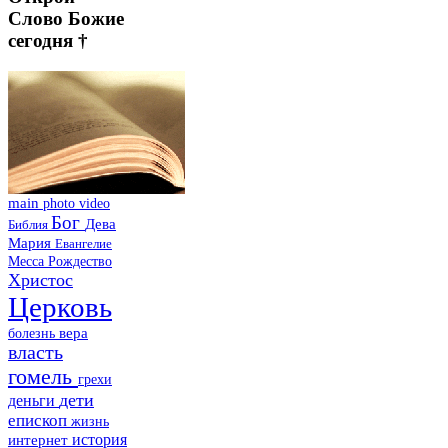
Слово Божие
сегодня †
main
photo
video
Бог
Дева
Библия
Мария
Евангелие
Месса
Рождество
Христос
Церковь
болезнь
вера
власть
гомель
грехи
дети
деньги
епископ
жизнь
история
интернет