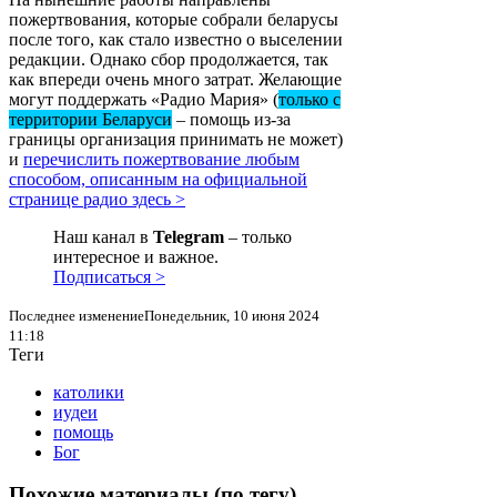
пожертвования, которые собрали беларусы
после того, как стало известно о выселении
редакции. Однако сбор продолжается, так
как впереди очень много затрат. Желающие
могут поддержать «Радио Мария» (
только с
территории Беларуси
– помощь из-за
границы организация принимать не может)
и
перечислить пожертвование любым
способом, описанным на официальной
странице радио здесь >
Наш канал в
Telegram
– только
интересное и важное.
Подписаться >
Последнее изменениеПонедельник, 10 июня 2024
11:18
Теги
католики
иудеи
помощь
Бог
Похожие материалы (по тегу)