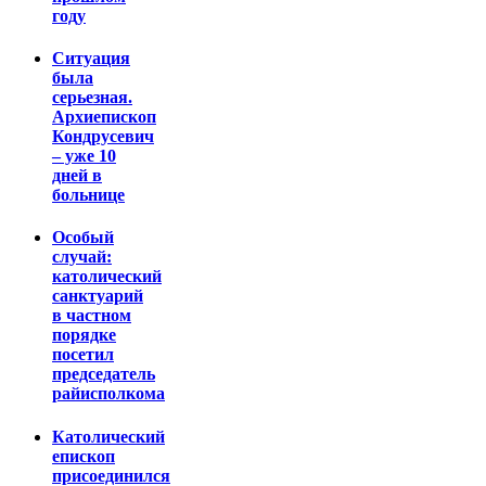
году
Ситуация
была
серьезная.
Архиепископ
Кондрусевич
– уже 10
дней в
больнице
Особый
случай:
католический
санктуарий
в частном
порядке
посетил
председатель
райисполкома
Католический
епископ
присоединился