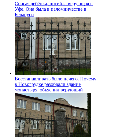
Спасая ребёнка, погибла верующая в
Уфе. Она была в паломничестве в
Беларуси
Восстанавливать было нечего. Почему
в Новогрудке разобрали здание
монастыря, объяснил верующий