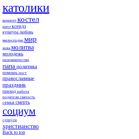
католики
костел
концерт
ксендз
крест
культура
любовь
мир
милосердие
молитва
мова
молодежь
паломничество
папа
политика
помощь
пост
православные
праздник
приход
работа
родители
святость
смерть
семья
социум
супруги
христианство
Back to top