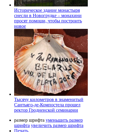
Историческое здание монастыря
снесли в Новогрудке – монахини
просят помощи, чтобы построить
новое
Тысячу километров в знаменитый
Сантьяго-де-Компостела прошел
ректор Гродненской семинарии
размер шрифта
уменьшить размер
шрифта
увеличить размер шрифта
Печать