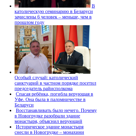
В
католическую семинарию в Беларуси
зачислены 6 человек – меньше, чем в
прошлом году
Особый случай: католический
санктуарий в частном порядке посетил
председатель райисполкома
Спасая ребёнка, погибла верующая в
Уфе. Она была в паломничестве в
Беларуси
Восстанавливать было нечего. Почему
в Новогрудке разобрали здание
монастыря, объяснил верующий
Историческое здание монастыря
снесли в Новогрудке – монахини