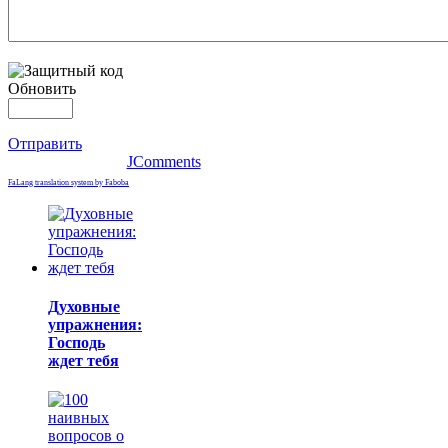
Обновить
Отправить
JComments
FaLang translation system by Faboba
Духовные
упражнения:
Господь
ждет тебя