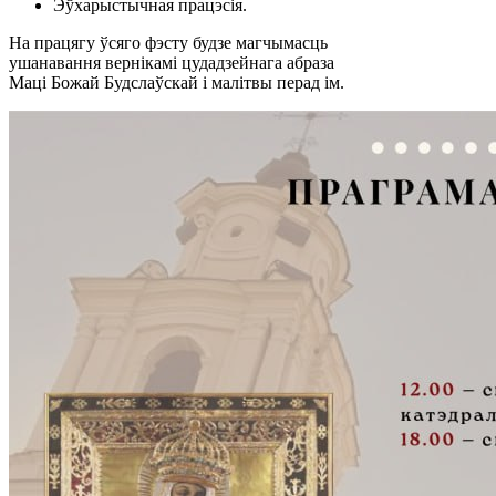
Эўхарыстычная працэсія.
На працягу ўсяго фэсту будзе магчымасць
ушанавання вернікамі цудадзейнага абраза
Маці Божай Будслаўскай і малітвы перад ім.