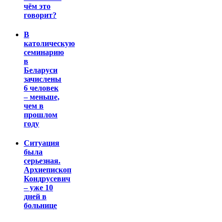
чём это
говорит?
В
католическую
семинарию
в
Беларуси
зачислены
6 человек
– меньше,
чем в
прошлом
году
Ситуация
была
серьезная.
Архиепископ
Кондрусевич
– уже 10
дней в
больнице