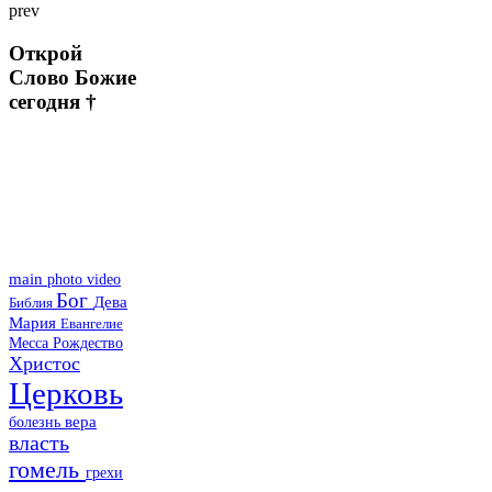
prev
Открой
Слово Божие
сегодня †
main
photo
video
Бог
Дева
Библия
Мария
Евангелие
Месса
Рождество
Христос
Церковь
болезнь
вера
власть
гомель
грехи