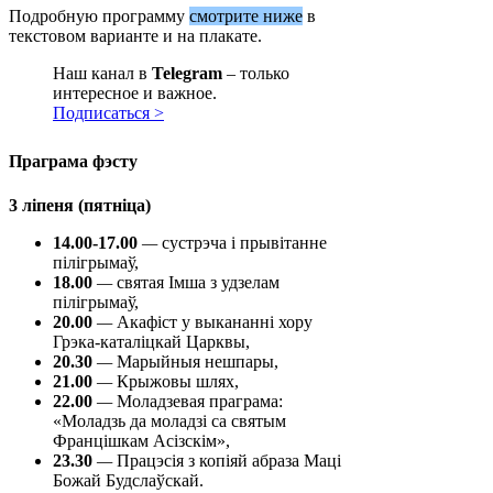
Подробную программу
смотрите ниже
в
текстовом варианте и на плакате.
Наш канал в
Telegram
– только
интересное и важное.
Подписаться >
Праграма фэсту
3 ліпеня (пятніца)
14.00-17.00
—
сустрэча і прывітанне
пілігрымаў,
18.00
—
святая Імша з удзелам
пілігрымаў,
20.00
—
Акафіст у выкананні хору
Грэка-каталіцкай Царквы,
20.30
—
Марыйныя нешпары,
21.00
—
Крыжовы шлях,
22.00
—
Моладзевая праграма:
«Моладзь да моладзі са святым
Францішкам Асізскім»,
23.30
—
Працэсія з копіяй абраза Маці
Божай Будслаўскай.