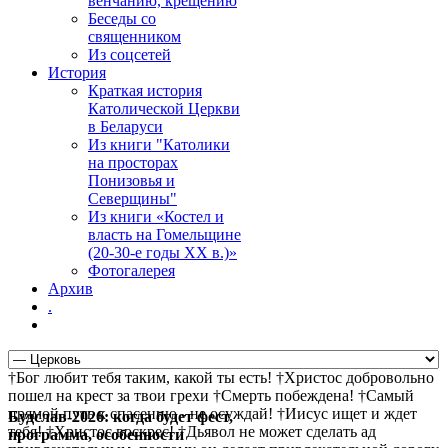
венчанию, крещению
Беседы со
священником
Из соцсетей
История
Краткая история
Католической Церкви
в Беларуси
Из книги "Католики
на просторах
Понизовья и
Северщины"
Из книги «Костел и
власть на Гомельщине
(20-30-е годы ХХ в.)»
Фотогалерея
Архив
.
†Бог любит тебя таким, какой ты есть! †Христос добровольно
пошел на крест за твои грехи †Смерть побеждена! †Самый
прямой путь к спасению - не осуждай! †Иисус ищет и ждет
Будслав-2026: когда будет фест,
тебя! †Христос воскрес! †Дьявол не может сделать ад
программа, особенности