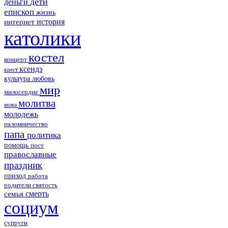
дети
деньги
епископ
жизнь
история
интернет
католики
костел
концерт
ксендз
крест
культура
любовь
мир
милосердие
молитва
мова
молодежь
паломничество
папа
политика
помощь
пост
православные
праздник
приход
работа
родители
святость
смерть
семья
социум
супруги