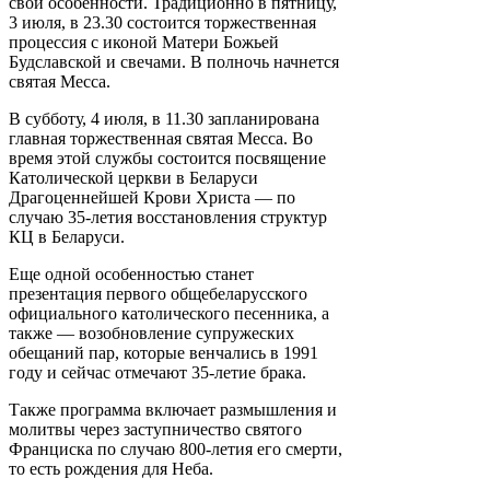
свои особенности. Традиционно в пятницу,
3 июля, в 23.30 состоится торжественная
процессия с иконой Матери Божьей
Будславской и свечами. В полночь начнется
святая Месса.
В субботу, 4 июля, в 11.30 запланирована
главная торжественная святая Месса. Во
время этой службы состоится посвящение
Католической церкви в Беларуси
Драгоценнейшей Крови Христа — по
случаю 35-летия восстановления структур
КЦ в Беларуси.
Еще одной особенностью станет
презентация первого общебеларусского
официального католического песенника, а
также — возобновление супружеских
обещаний пар, которые венчались в 1991
году и сейчас отмечают 35-летие брака.
Также программа включает размышления и
молитвы через заступничество святого
Франциска по случаю 800-летия его смерти,
то есть рождения для Неба.