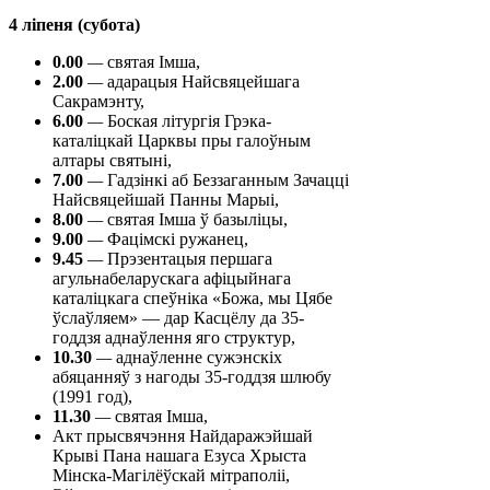
4 ліпеня (субота)
0.00
—
святая Імша,
2.00
—
адарацыя Найсвяцейшага
Сакрамэнту,
6.00
—
Боская літургія Грэка-
каталіцкай Царквы пры галоўным
алтары святыні,
7.00
—
Гадзінкі аб Беззаганным Зачацці
Найсвяцейшай Панны Марыі,
8.00
—
святая Імша ў базыліцы,
9.00
—
Фацімскі ружанец,
9.45
—
Прэзентацыя першага
агульнабеларускага афіцыйнага
каталіцкага спеўніка «Божа, мы Цябе
ўслаўляем» — дар Касцёлу да 35-
годдзя аднаўлення яго структур,
10.30
—
аднаўленне сужэнскіх
абяцанняў з нагоды 35-годдзя шлюбу
(1991 год),
11.30
—
святая Імша,
Акт прысвячэння Найдаражэйшай
Крыві Пана нашага Езуса Хрыста
Мінска-Магілёўскай мітраполіі,