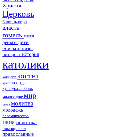
Христос
Церковь
болезнь
вера
власть
гомель
грехи
дети
деньги
епископ
жизнь
история
интернет
католики
костел
концерт
ксендз
крест
культура
любовь
мир
милосердие
молитва
мова
молодежь
паломничество
папа
политика
помощь
пост
православные