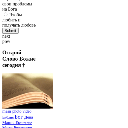
свои проблемы
на Бога
Чтобы
любить и
получать любовь
next
prev
Открой
Слово Божие
сегодня †
main
photo
video
Бог
Дева
Библия
Мария
Евангелие
Месса
Рождество