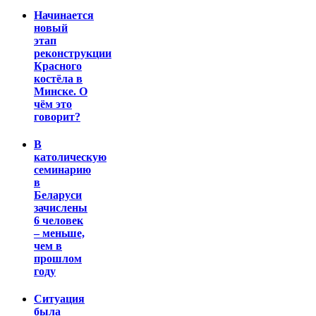
Начинается
новый
этап
реконструкции
Красного
костёла в
Минске. О
чём это
говорит?
В
католическую
семинарию
в
Беларуси
зачислены
6 человек
– меньше,
чем в
прошлом
году
Ситуация
была