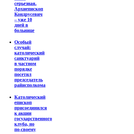
серьезная.
Архиепископ
Кондрусевич
– уже 10
дней в
больнице
Особый
случай:
католический
санктуарий
в частном
порядке
посетил
председатель
райисполкома
Католический
епископ
присоединился
к акции
государственного
клуба, но
по-своему