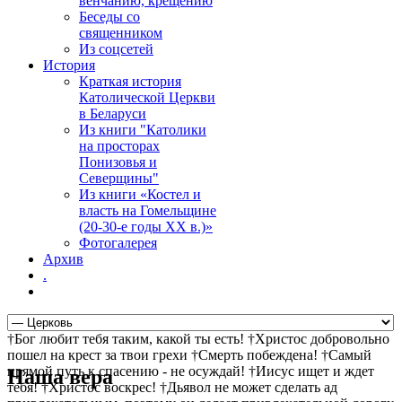
венчанию, крещению
Беседы со
священником
Из соцсетей
История
Краткая история
Католической Церкви
в Беларуси
Из книги "Католики
на просторах
Понизовья и
Северщины"
Из книги «Костел и
власть на Гомельщине
(20-30-е годы ХХ в.)»
Фотогалерея
Архив
.
†Бог любит тебя таким, какой ты есть! †Христос добровольно
пошел на крест за твои грехи †Смерть побеждена! †Самый
прямой путь к спасению - не осуждай! †Иисус ищет и ждет
Наша вера
тебя! †Христос воскрес! †Дьявол не может сделать ад