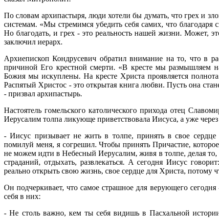
По словам архипастыря, люди хотели бы думать, что грех и зл
системам. «Мы стремимся убедить себя самих, что благодаря
Но благодать, и грех - это реальность нашей жизни. Может, это
заключил иерарх.
Архиепископ Кондрусевич обратил внимание на то, что в ра
причиной Его крестной смерти. «В кресте мы размышляем н
Божия мы искуплены. На кресте Христа проявляется полнота 
Распятый Христос - это открытая книга любви. Пусть она стан
- призвал архипастырь.
Настоятель гомельского католического прихода отец Славоми
Иерусалим толпа ликующе приветствовала Иисуса, а уже через 
- Иисус призывает не жить в толпе, принять в свое сердце 
помилуй меня, я согрешил. Чтобы принять Причастие, которое
не можем идти в Небесный Иерусалим, живя в толпе, делая то, ч
страданий, отдыхать, развлекаться. А сегодня Иисус говори
реально открыть свою жизнь, свое сердце для Христа, потому ч
Он подчеркивает, что самое страшное для верующего сегодня
себя в них:
- Не столь важно, кем ты себя видишь в Пасхальной истории