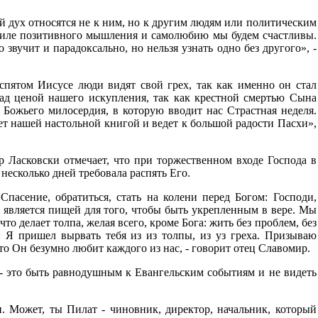
ой дух относятся не к ним, но к другим людям или политическим
 силе позитивного мышления и самолюбию мы будем счастливы.
 звучит и парадоксально, но нельзя узнать одно без другого», -
спятом Иисусе люди видят свой грех, так как именно он стал
ад ценой нашего искупления, так как крестной смертью Сына
Божьего милосердия, в которую вводит нас Страстная неделя.
ет нашей настольной книгой и ведет к большой радости Пасхи»,
р Ласковски отмечает, что при торжественном входе Господа в
несколько дней требовала распять Его.
Спасение, обратиться, стать на колени перед Богом: Господи,
 является пищей для того, чтобы быть укрепленным в вере. Мы
то делает толпа, желая всего, кроме Бога: жить без проблем, без
т: Я пришел вырвать тебя из из толпы, из уз греха. Призываю
то Он безумно любит каждого из нас, - говорит отец Славомир.
 - это быть равнодушным к Евангельским событиям и не видеть
. Может, ты Пилат - чиновник, директор, начальник, который