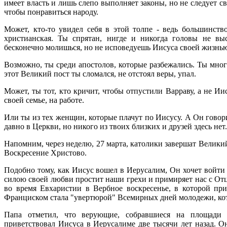
имеет власть и лишь слепо выполняет законы, но не следует сво
чтобы понравиться народу.
Может, кто-то увидел себя в этой толпе - ведь большинство
христианская. Ты спрятан, нигде и никогда головы не вы
бесконечно молишься, но не исповедуешь Иисуса своей жизнь
Возможно, ты среди апостолов, которые разбежались. Ты много
этот Великий пост ты сломался, не отстоял веры, упал.
Может, ты тот, кто кричит, чтобы отпустили Варраву, а не Ии
своей семье, на работе.
Или ты из тех женщин, которые плачут по Иисусу. А Он говорит
давно в Церкви, но никого из твоих близких и друзей здесь нет.
Напомним, через неделю, 27 марта, католики завершат Великий
Воскресение Христово.
Подобно тому, как Иисус вошел в Иерусалим, Он хочет войти
силою своей любви простит наши грехи и примиряет нас с Отц
во время Евхаристии в Вербное воскресенье, в которой пр
Франциском стала "увертюрой" Всемирных дней молодежи, кот
Папа отметил, что верующие, собравшиеся на площади с
приветствовал Иисуса в Иерусалиме две тысячи лет назад. О