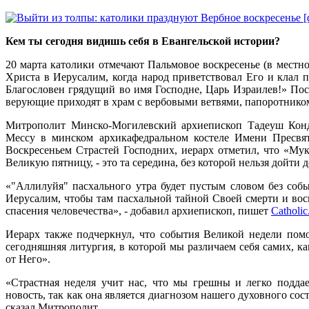
Кем ты сегодня видишь себя в Евангельской истории?
20 марта католики отмечают Пальмовое воскресенье (в местно
Христа в Иерусалим, когда народ приветствовал Его и клал 
Благословен грядущий во имя Господне, Царь Израилев!» Пос
верующие приходят в храм с вербовыми ветвями, папоротнико
Митрополит Минско-Могилевский архиепископ Тадеуш Кондр
Мессу в минском архикафедральном костеле Имени Пресвя
Воскресеньем Страстей Господних, иерарх отметил, что «Му
Великую пятницу, - это та середина, без которой нельзя дойти 
«"Аллилуйя" пасхального утра будет пустым словом без со
Иерусалим, чтобы там пасхальной тайной Своей смерти и в
спасения человечества», - добавил архиепископ, пишет
Сatholic
Иерарх также подчеркнул, что события Великой недели помо
сегодняшняя литургия, в которой мы различаем себя самих, к
от Него».
«Страстная неделя учит нас, что мы грешны и легко поддае
новость, так как она является диагнозом нашего духовного сос
сказал Митрополит.