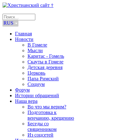
RUS
Главная
Новости
В Гомеле
Мысли
Каритас - Гомель
Скауты в Гомеле
Детская деревня
Церковь
Папа Римский
Социум
Форум
Истории обращений
Наша вера
Во что мы верим?
Подготовка к
венчанию, крещению
Беседы со
священником
Из соцсетей