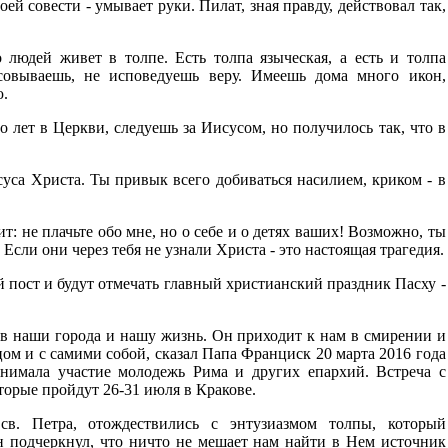
ей совести - умывает руки. Пилат, зная правду, действовал так,
 людей живет в толпе. Есть толпа языческая, а есть и толпа
совываешь, не исповедуешь веру. Имеешь дома много икон,
ю.
 лет в Церкви, следуешь за Иисусом, но получилось так, что в
суса Христа. Ты привык всего добиваться насилием, криком - в
: не плачьте обо мне, но о себе и о детях ваших! Возможно, ты
 Если они через тебя не узнали Христа - это настоящая трагедия.
 пост и будут отмечать главный христианский праздник Пасху -
 в наши города и нашу жизнь. Он приходит к нам в смирении и
ом и с самими собой, сказал Папа Франциск 20 марта 2016 года
инимала участие молодежь Рима и других епархий. Встреча с
орые пройдут 26-31 июля в Кракове.
в. Петра, отождествились с энтузиазмом толпы, который
н подчеркнул, что ничто не мешает нам найти в Нем источник