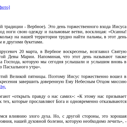
й традиции - Вербное). Это день торжественного входа Иисуса
под ноги свою одежду и пальмовые ветви, восклицая: «Осанна!
кольку на нашей территории трудно найти пальмы, в этот день
м и другими букетами.
усевич 20 марта, в Вербное воскресенье, возглавил Святую
той Девы Марии. Напоминая, что этот день называют также
ка Господа, которую мы сегодня услышали и услышим вновь в
до Пасхального утра».
бытий Великой пятницы. Поэтому Иисус торжественно вошел в
оскресения завершить доверенную Ему Небесным Отцом миссию
.by.
гают «открыть правду о нас самих»: «К этому нас призывает
ак тех, которые прославляют Бога и одновременно отказываются
мся влиянию злого духа. Но, с другой стороны, это хорошая
тояния, нашей духовной болезни, которую необходимо лечить», -