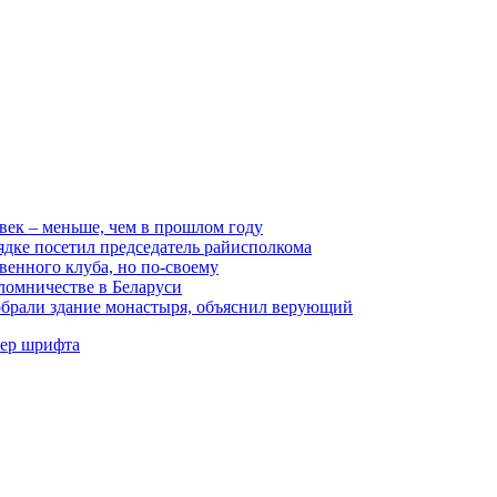
век – меньше, чем в прошлом году
ядке посетил председатель райисполкома
венного клуба, но по-своему
ломничестве в Беларуси
обрали здание монастыря, объяснил верующий
мер шрифта