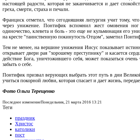
настоящей радости, которая не заканчивается и дает спокойс
греха, смерти, страха и печали.
Франциск отметил, что сегодняшняя литургия учит тому, что
через унижение. Понтифик вспомнил жест омовения ног
одиночество, клевета и боль - это еще не кульминация его у
на кресте "таинственную покинутость Отцом", заметил Понти
Тем не менее, на вершине унижения Иисус показывает истинн
открывает двери рая "хорошему преступнику" и касается сердц
действие Бога, уничтожившего себя, может показаться очень
забыть о себе.
Понтифик призвал верующих выбрать этот путь в дни Великой 
учиться покорной любви, которая спасает и дает жизнь, переда
Фото Ольги Терещенко
Последнее изменениеПонедельник, 21 марта 2016 13:21
Теги
праздник
Христос
католики
пост