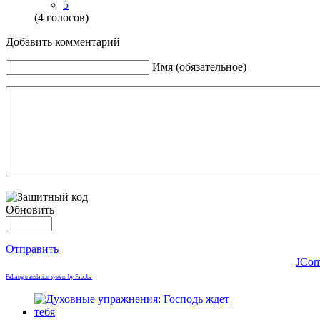
5
(4 голосов)
Добавить комментарий
Имя (обязательное)
Обновить
Отправить
JCom
FaLang translation system by Faboba