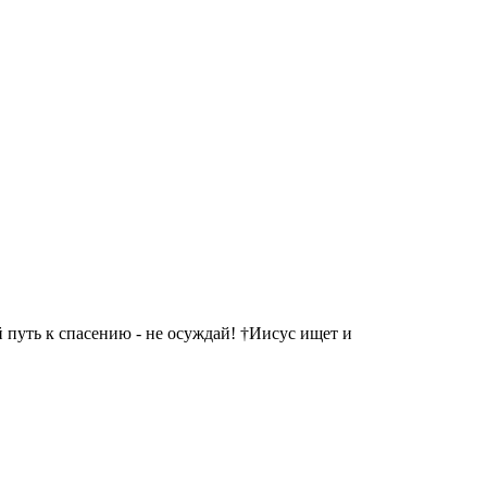
 путь к спасению - не осуждай! †Иисус ищет и