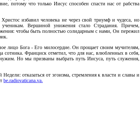
твие, потому что только Иисус способен спасти нас от рабства
 Христос избавил человека не через свой триумф и чудеса, но
 ученикам. Вершиной унижения стало Страдания. Причем,
нижения: чтобы быть полностью солидарным с нами, Он пережил
фик.
ое лицо Бога - Его милосердие. Он прощает своим мучителям,
а сотника. Франциск отметил, что для нас, влюбленных в себя,
 чужим. Но мы призваны выбрать путь Иисуса, путь служения,
Недели: отказаться от эгоизма, стремления к власти и славы и
ет
be.radiovaticana.va.