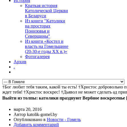
История
Краткая история
Католической Церкви
в Беларуси
Из книги "Католики
на просторах
Понизовья и
Северщины"
Из книги «Костел и
власть на Гомельщине
(20-30-е годы ХХ в.)»
Фотогалерея
Архив
.
†Бог любит тебя таким, какой ты есть! †Христос добровольно 
ждет тебя! †Христос воскрес! †Дьявол не может сделать ад пр
Выйти из толпы: католики празднуют Вербное воскресенье 
марта 20, 2016
Автор katolik-gomel.by
Опубликовано в
Новости - Гомель
Добавить комментарий