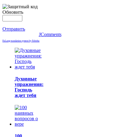
Обновить
Отправить
JComments
FaLang translation system by Faboba
Духовные
упражнения:
Господь
ждет тебя
100