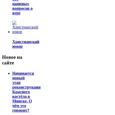
наивных
вопросов о
вере
Христианский
юмор
Новое на
сайте
Начинается
новый
этап
реконструкции
Красного
костёла в
Минске. О
чём это
говорит?