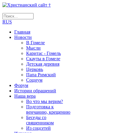
RUS
Главная
Новости
В Гомеле
Мысли
Каритас - Гомель
Скауты в Гомеле
Детская деревня
Церковь
Папа Римский
Социум
Форум
Истории обращений
Наша вера
Во что мы верим?
Подготовка к
венчанию, крещению
Беседы со
священником
Из соцсетей