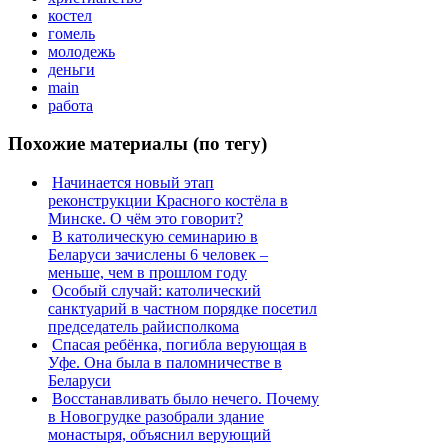
костел
гомель
молодежь
деньги
main
работа
Похожие материалы (по тегу)
Начинается новый этап
реконструкции Красного костёла в
Минске. О чём это говорит?
В католическую семинарию в
Беларуси зачислены 6 человек –
меньше, чем в прошлом году
Особый случай: католический
санктуарий в частном порядке посетил
председатель райисполкома
Спасая ребёнка, погибла верующая в
Уфе. Она была в паломничестве в
Беларуси
Восстанавливать было нечего. Почему
в Новогрудке разобрали здание
монастыря, объяснил верующий