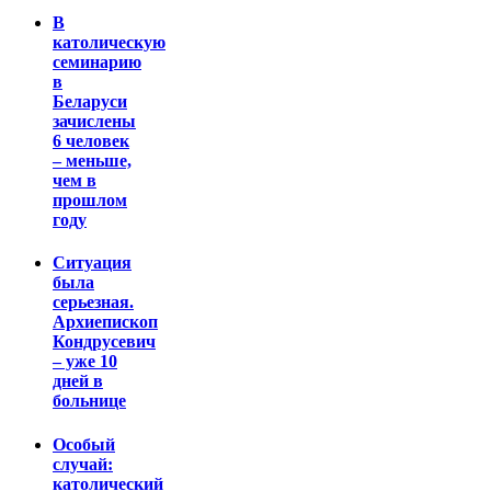
В
католическую
семинарию
в
Беларуси
зачислены
6 человек
– меньше,
чем в
прошлом
году
Ситуация
была
серьезная.
Архиепископ
Кондрусевич
– уже 10
дней в
больнице
Особый
случай:
католический