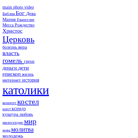
main
photo
video
Бог
Дева
Библия
Мария
Евангелие
Месса
Рождество
Христос
Церковь
болезнь
вера
власть
гомель
грехи
дети
деньги
епископ
жизнь
история
интернет
католики
костел
концерт
ксендз
крест
культура
любовь
мир
милосердие
молитва
мова
молодежь