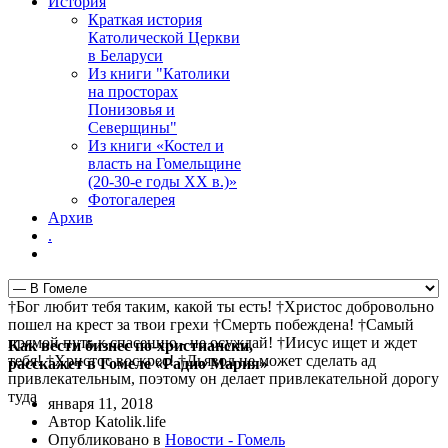
История
Краткая история
Католической Церкви
в Беларуси
Из книги "Католики
на просторах
Понизовья и
Северщины"
Из книги «Костел и
власть на Гомельщине
(20-30-е годы ХХ в.)»
Фотогалерея
Архив
.
†Бог любит тебя таким, какой ты есть! †Христос добровольно
пошел на крест за твои грехи †Смерть побеждена! †Самый
прямой путь к спасению - не осуждай! †Иисус ищет и ждет
Как вести бизнес по-христиански,
тебя! †Христос воскрес! †Дьявол не может сделать ад
расскажет в Гомеле «Радио Мария»
привлекательным, поэтому он делает привлекательной дорогу
туда
января 11, 2018
Автор Katolik.life
Опубликовано в
Новости - Гомель