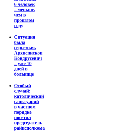
6 человек
– меньше,
чем в
прошлом
году
Ситуация
была
серьезная.
Архиепископ
Кондрусевич
– уже 10
дней в
больнице
Особый
случай:
католический
санктуарий
в частном
порядке
посетил
председатель
райисполкома