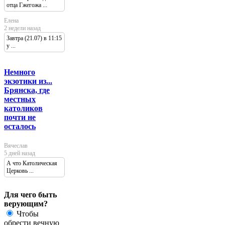
отца Гжегожа ...
Елена
2 недели назад
Завтра (21.07) в 11:15
у ...
Немного
экзотики из...
Брянска, где
местных
католиков
почти не
осталось
Вячеслав
5 дней назад
А что Католическая
Церковь ...
Для чего быть
верующим?
Чтобы
обрести вечную