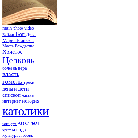
main
photo
video
Бог
Дева
Библия
Мария
Евангелие
Месса
Рождество
Христос
Церковь
болезнь
вера
власть
гомель
грехи
дети
деньги
епископ
жизнь
история
интернет
католики
костел
концерт
ксендз
крест
культура
любовь