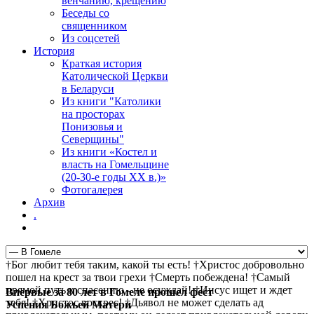
венчанию, крещению
Беседы со
священником
Из соцсетей
История
Краткая история
Католической Церкви
в Беларуси
Из книги "Католики
на просторах
Понизовья и
Северщины"
Из книги «Костел и
власть на Гомельщине
(20-30-е годы ХХ в.)»
Фотогалерея
Архив
.
†Бог любит тебя таким, какой ты есть! †Христос добровольно
пошел на крест за твои грехи †Смерть побеждена! †Самый
прямой путь к спасению - не осуждай! †Иисус ищет и ждет
Впервые за 80 лет в Гомеле прошел фест
тебя! †Христос воскрес! †Дьявол не может сделать ад
Успения Божьей Матери