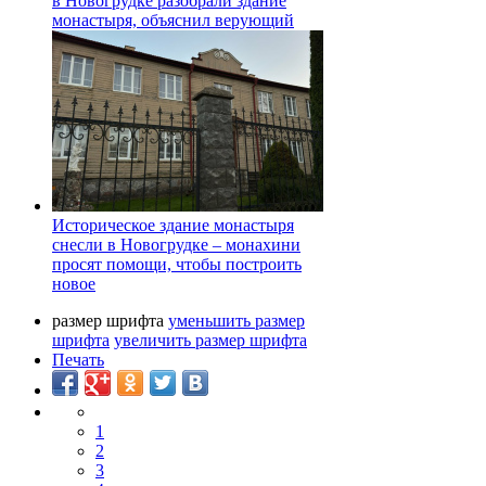
в Новогрудке разобрали здание
монастыря, объяснил верующий
Историческое здание монастыря
снесли в Новогрудке – монахини
просят помощи, чтобы построить
новое
размер шрифта
уменьшить размер
шрифта
увеличить размер шрифта
Печать
1
2
3