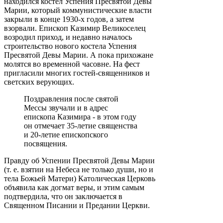
находился костел Успения Пресвятой Девы
Марии, который коммунистические власти
закрыли в конце 1930-х годов, а затем
взорвали. Епископ Казимир Великоселец
возродил приход, и недавно началось
строительство нового костела Успения
Пресвятой Девы Марии. А пока прихожане
молятся во временной часовне. На фест
пригласили многих гостей-священников и
светских верующих.
Поздравления после святой
Мессы звучали и в адрес
епископа Казимира - в этом году
он отмечает 35-летие священства
и 20-летие епископского
посвящения.
Правду об Успении Пресвятой Девы Марии
(т. е. взятии на Небеса не только души, но и
тела Божьей Матери) Католическая Церковь
объявила как догмат веры, и этим самым
подтвердила, что он заключается в
Священном Писании и Предании Церкви.