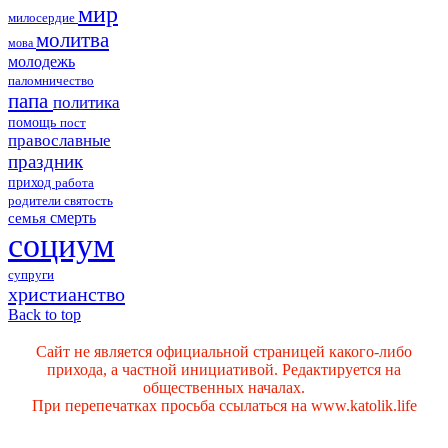
мир
милосердие
молитва
мова
молодежь
паломничество
папа
политика
помощь
пост
православные
праздник
приход
работа
родители
святость
смерть
семья
социум
супруги
христианство
Back to top
Сайт не является официальной страницей какого-либо
прихода, а частной инициативой. Редактируется на
общественных началах.
При перепечатках просьба ссылаться на www.katolik.life