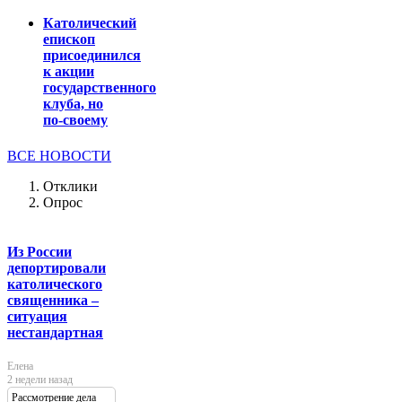
Католический
епископ
присоединился
к акции
государственного
клуба, но
по-своему
ВСЕ НОВОСТИ
Отклики
Опрос
Из России
депортировали
католического
священника –
ситуация
нестандартная
Елена
2 недели назад
Рассмотрение дела