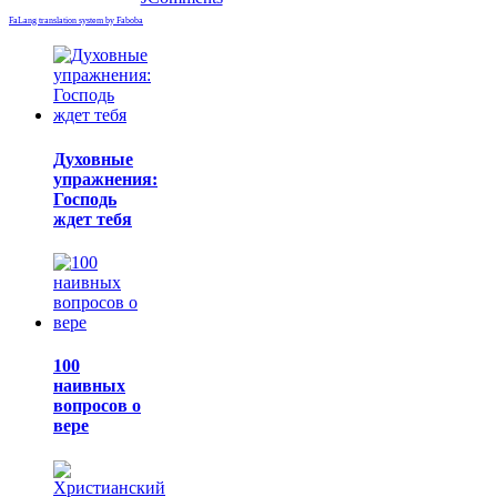
FaLang translation system by Faboba
Духовные
упражнения:
Господь
ждет тебя
100
наивных
вопросов о
вере