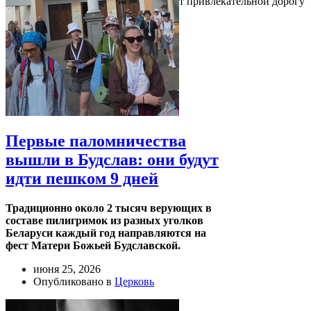
привлекательным, поэтому он делает привлекательной дорогу
туда
Первые паломничества
вышли в Будслав: они будут
идти пешком 9 дней
Традиционно около 2 тысяч верующих в
составе пилигримок из разных уголков
Беларуси каждый год направляются на
фест Матери Божьей Будславской.
июня 25, 2026
Опубликовано в
Церковь