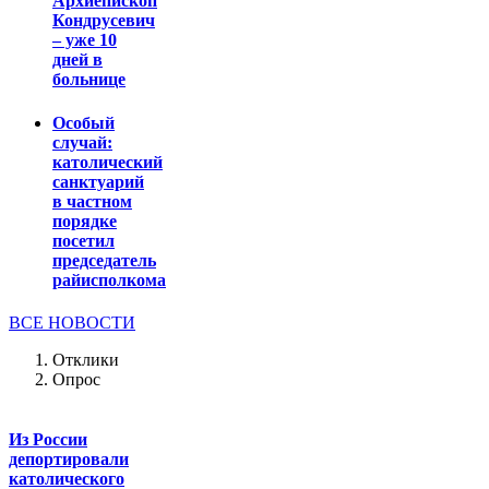
Архиепископ
Кондрусевич
– уже 10
дней в
больнице
Особый
случай:
католический
санктуарий
в частном
порядке
посетил
председатель
райисполкома
ВСЕ НОВОСТИ
Отклики
Опрос
Из России
депортировали
католического