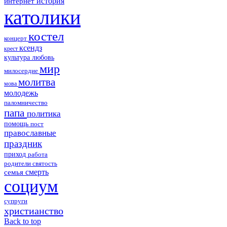
история
интернет
католики
костел
концерт
ксендз
крест
культура
любовь
мир
милосердие
молитва
мова
молодежь
паломничество
папа
политика
помощь
пост
православные
праздник
приход
работа
родители
святость
смерть
семья
социум
супруги
христианство
Back to top