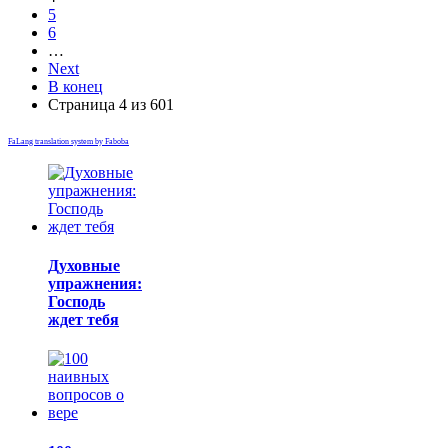
5
6
…
Next
В конец
Страница 4 из 601
FaLang translation system by Faboba
Духовные
упражнения:
Господь
ждет тебя