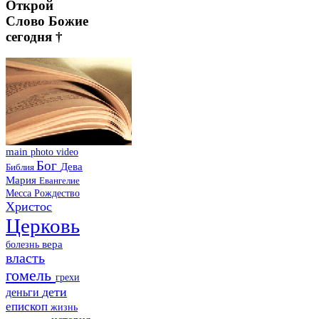
Открой
Слово Божие
сегодня †
main
photo
video
Бог
Дева
Библия
Мария
Евангелие
Месса
Рождество
Христос
Церковь
болезнь
вера
власть
гомель
грехи
дети
деньги
епископ
жизнь