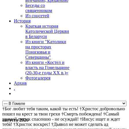
венчанию, крещению
Беседы со
священником
Из соцсетей
История
Краткая история
Католической Церкви
в Беларуси
Из книги "Католики
на просторах
Понизовья и
Северщины"
Из книги «Костел и
власть на Гомельщине
(20-30-е годы ХХ в.)»
Фотогалерея
Архив
.
†Бог любит тебя таким, какой ты есть! †Христос добровольно
пошел на крест за твои грехи †Смерть побеждена! †Самый
прямой путь к спасению - не осуждай! †Иисус ищет и ждет
августа 2026
тебя! †Христос воскрес! †Дьявол не может сделать ад