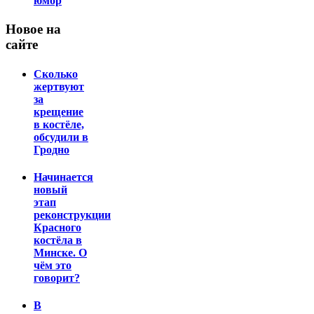
юмор
Новое на
сайте
Сколько
жертвуют
за
крещение
в костёле,
обсудили в
Гродно
Начинается
новый
этап
реконструкции
Красного
костёла в
Минске. О
чём это
говорит?
В