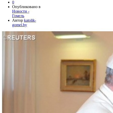
0
Опубликовано в
Новости -
Гомель
Автор
katolik-
gomel.by