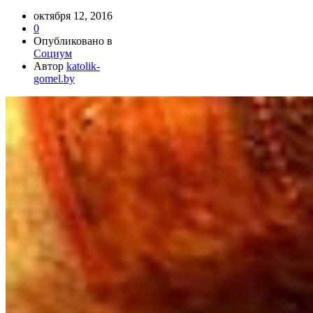
октября 12, 2016
0
Опубликовано в
Социум
Автор
katolik-
gomel.by