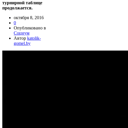
турнирной таблице
продолжается.
октября 8, 2016
0
Опубликовано в
Социум
Автор
katolik-
gomel.by