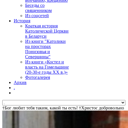
венчанию, крещению
Беседы со
священником
Из соцсетей
История
Краткая история
Католической Церкви
в Беларуси
Из книги "Католики
на просторах
Понизовья и
Северщины"
Из книги «Костел и
власть на Гомельщине
(20-30-е годы ХХ в.)»
Фотогалерея
Архив
.
†Бог любит тебя таким, какой ты есть! †Христос добровольно
пошел на крест за твои грехи †Смерть побеждена! †Самый
прямой путь к спасению - не осуждай! †Иисус ищет и ждет
тебя! †Христос воскрес! †Дьявол не может сделать ад