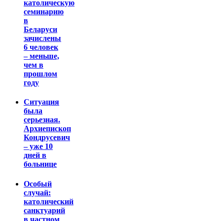
католическую
семинарию
в
Беларуси
зачислены
6 человек
– меньше,
чем в
прошлом
году
Ситуация
была
серьезная.
Архиепископ
Кондрусевич
– уже 10
дней в
больнице
Особый
случай:
католический
санктуарий
в частном