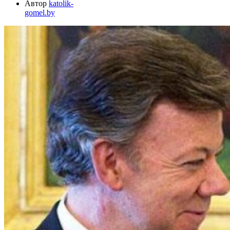
Автор
katolik-
gomel.by