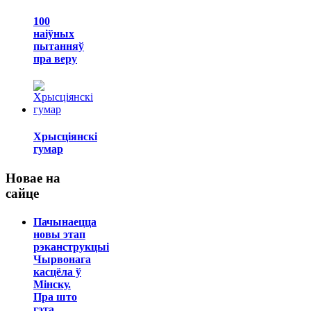
100
наіўных
пытанняў
пра веру
Хрысціянскі
гумар
Новае на
сайце
Пачынаецца
новы этап
рэканструкцыі
Чырвонага
касцёла ў
Мінску.
Пра што
гэта