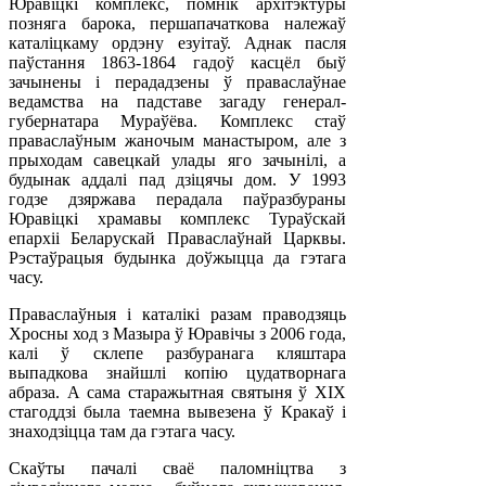
Юравіцкі комплекс, помнік архітэктуры
позняга барока, першапачаткова належаў
каталіцкаму ордэну езуітаў. Аднак пасля
паўстання 1863-1864 гадоў касцёл быў
зачынены і перададзены ў праваслаўнае
ведамства на падставе загаду генерал-
губернатара Мураўёва. Комплекс стаў
праваслаўным жаночым манастыром, але з
прыходам савецкай улады яго зачынілі, а
будынак аддалі пад дзіцячы дом. У 1993
годзе дзяржава перадала паўразбураны
Юравіцкі храмавы комплекс Тураўскай
епархіі Беларускай Праваслаўнай Царквы.
Рэстаўрацыя будынка доўжыцца да гэтага
часу.
Праваслаўныя і каталікі разам праводзяць
Хросны ход з Мазыра ў Юравічы з 2006 года,
калі ў склепе разбуранага кляштара
выпадкова знайшлі копію цудатворнага
абраза. А сама старажытная святыня ў XIX
стагоддзі была таемна вывезена ў Кракаў і
знаходзіцца там да гэтага часу.
Скаўты пачалі сваё паломніцтва з