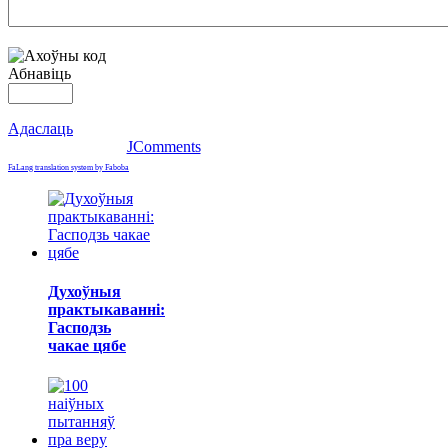
Абнавіць
Адаслаць
JComments
FaLang translation system by Faboba
Духоўныя
практыкаванні:
Гасподзь
чакае цябе