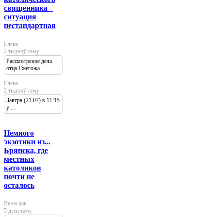
священника –
ситуация
нестандартная
Елена
2 тыдняў таму
Рассмотрение дела
отца Гжегожа ...
Елена
2 тыдняў таму
Завтра (21.07) в 11:15
у ...
Немного
экзотики из...
Брянска, где
местных
католиков
почти не
осталось
Вячеслав
5 дзён таму