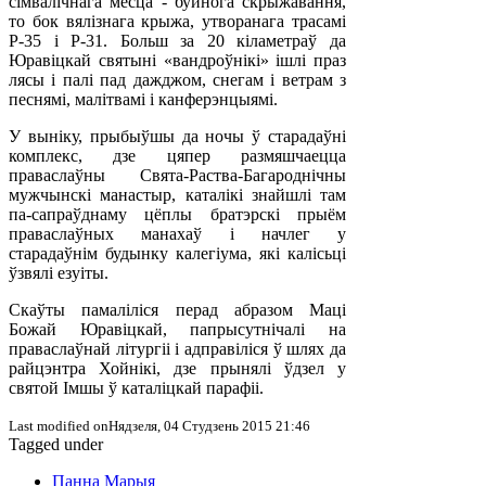
сімвалічнага месца - буйнога скрыжавання,
то бок вялізнага крыжа, утворанага трасамі
Р-35 і Р-31. Больш за 20 кіламетраў да
Юравіцкай святыні «вандроўнікі» ішлі праз
лясы і палі пад дажджом, снегам і ветрам з
песнямі, малітвамі і канферэнцыямі.
У выніку, прыбыўшы да ночы ў старадаўні
комплекс, дзе цяпер размяшчаецца
праваслаўны Свята-Раства-Багароднічны
мужчынскі манастыр, каталікі знайшлі там
па-сапраўднаму цёплы братэрскі прыём
праваслаўных манахаў і начлег у
старадаўнім будынку калегіума, які калісьці
ўзвялі езуіты.
Скаўты памаліліся перад абразом Маці
Божай Юравіцкай, папрысутнічалі на
праваслаўнай літургіі і адправіліся ў шлях да
райцэнтра Хойнікі, дзе прынялі ўдзел у
святой Імшы ў каталіцкай парафіі.
Last modified onНядзеля, 04 Студзень 2015 21:46
Tagged under
Панна Марыя