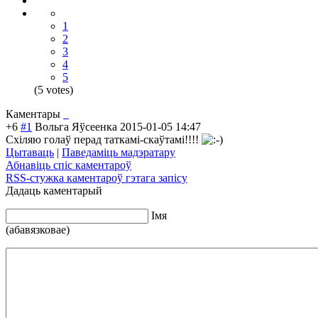
1
2
3
4
5
(5 votes)
Каментары
+6
#1
Вольга Яўсеенка
2015-01-05 14:47
Схіляю голаў перад таткамі-скаўтам
і!!!!
Цытаваць
|
Паведаміць мадэратару
Абнавіць спіс каментароў
RSS-стужка каментароў гэтага запiсу
Дадаць каментарый
Iмя
(абавязковае)