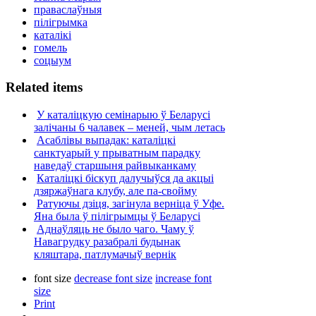
праваслаўныя
пілігрымка
каталікі
гомель
соцыум
Related items
У каталіцкую семінарыю ў Беларусі
залічаны 6 чалавек – меней, чым летась
Асаблівы выпадак: каталіцкі
санктуарый у прыватным парадку
наведаў старшыня райвыканкаму
Каталіцкі біскуп далучыўся да акцыі
дзяржаўнага клубу, але па-свойму
Ратуючы дзіця, загінула верніца ў Уфе.
Яна была ў пілігрымцы ў Беларусі
Аднаўляць не было чаго. Чаму ў
Навагрудку разабралі будынак
кляштара, патлумачыў вернік
font size
decrease font size
increase font
size
Print