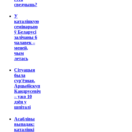
сведчыць?
У
каталіцкую
семінарыю
ў Беларусі
залічаны 6
чалавек –
меней,
чым
летась
Сітуацыя
была
сур'ёзная.
Арцыбіскуп
Кандрусевіч
– ужо 10
дзён у
шпіталі
Асаблівы
выпадак:
каталіцкі