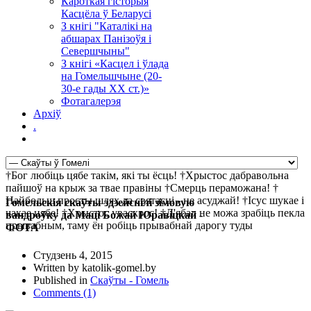
Кароткая гісторыя
Касцёла ў Беларусі
З кнігі "Каталікі на
абшарах Панізоўя і
Севершчыны"
З кнігі «Касцел і ўлада
на Гомельшчыне (20-
30-е гады ХХ ст.)»
Фотагалерэя
Архіў
.
†Бог любіць цябе такім, які ты ёсць! †Хрыстос дабравольна
пайшоў на крыж за твае правіны †Смерць пераможана! †
Найбольш просты шлях да святасці - не асуджай! †Ісус шукае і
Гомельскія скаўты здзейснілі зімовую
чакае цябе! †Хрыстос уваскрос! †Д'ябал не можа зрабіць пекла
вандроўку да Маці Божай Юравіцкай -
прывабным, таму ён робіць прывабнай дарогу туды
ФОТА
Студзень 4, 2015
Written by katolik-gomel.by
Published in
Скаўты - Гомель
Comments (1)