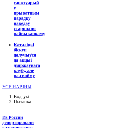
санктуарый
у
прыватным
парадку
наведаў
старшыня
райвыканкаму
Каталіцкі
біскуп
далучыўся
да акцыі
дзяржаўнага
клубу, але
па-свойму
УСЕ НАВІНЫ
Водгукі
Пытанка
Из России
депортировали
католического