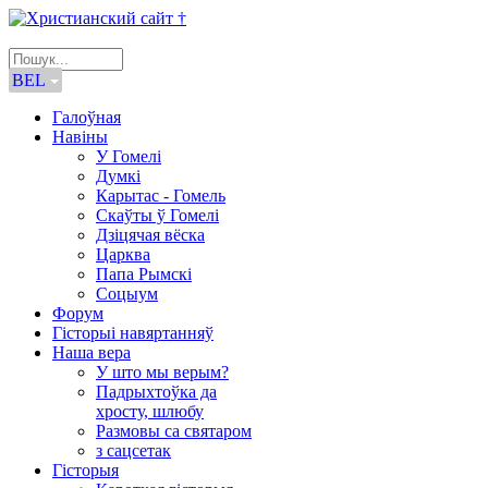
BEL
Галоўная
Навіны
У Гомелі
Думкі
Карытас - Гомель
Скаўты ў Гомелі
Дзіцячая вёска
Царква
Папа Рымскі
Соцыум
Форум
Гісторыі навяртанняў
Наша вера
У што мы верым?
Падрыхтоўка да
хросту, шлюбу
Размовы са святаром
з сацсетак
Гісторыя