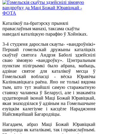
Каталікоў па-братэрску прынялі
праваслаўныя манахі, таксама скаўты
наведалі каталіцкую парафію ў Хойніках.
3-4 студзеня дарослыя скауты- «вандроўнікі»
Першай гомельскай дружыны каталіцкіх
скаўтаў святога Андрэя Баболі здзейснілі
сваю зімовую «вандроўку». Цэнтральным
пунктам пілігрымкі было абрана, мабыць,
адзінае святое для каталікоў месца ў
Гомельскай вобласці - вёска Юравічы
Калінкавіцкага раёна. Яно не толькі вядома
тым, што тут знайшлі самую старажытную
стаянку чалавека ў Беларусі, але і знакаміта
цудатворнай іконай Маці Божай Юравіцкай,
якая знаходзілася ў адзіным на Гомельшчыне
езуіцкім калегіуме і касцёле Нараджэння
Найсвяцейшай Багародзіцы.
Нагадаем, абраз Маці Божай Юравіцкай
шануецца як каталікамі, так і праваслаўнымі.