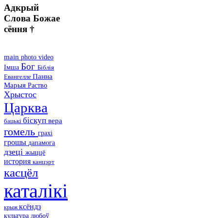
Адкрый
Слова Божае
сёння †
main
photo
video
Бог
Імша
Біблія
Панна
Евангелле
Марыя
Раство
Хрыстос
Царква
біскуп
вера
бацькі
гомель
грахі
грошы
дапамога
дзеці
жыццё
история
канцэрт
касцёл
каталікі
ксёндз
крыж
культура
любоў