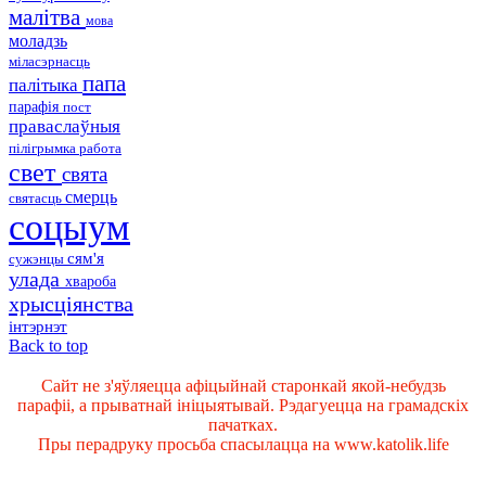
малітва
мова
моладзь
міласэрнасць
папа
палітыка
парафія
пост
праваслаўныя
пілігрымка
работа
свет
свята
смерць
святасць
соцыум
сям'я
сужэнцы
улада
хвароба
хрысціянства
інтэрнэт
Back to top
Сайт не з'яўляецца афіцыйнай старонкай якой-небудзь
парафіі, а прыватнай ініцыятывай. Рэдагуецца на грамадскіх
пачатках.
Пры перадруку просьба спасылацца на www.katolik.life