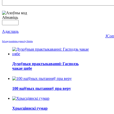
Абнавіць
Адаслаць
JCom
FaLang translation system by Faboba
Духоўныя практыкаванні: Гасподзь
чакае цябе
100 наіўных пытанняў пра веру
Хрысціянскі гумар