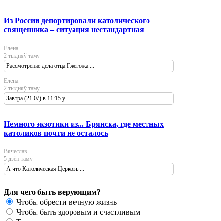
Из России депортировали католического
священника – ситуация нестандартная
Елена
2 тыдняў таму
Рассмотрение дела отца Гжегожа ...
Елена
2 тыдняў таму
Завтра (21.07) в 11:15 у ...
Немного экзотики из... Брянска, где местных
католиков почти не осталось
Вячеслав
5 дзён таму
А что Католическая Церковь ...
Для чего быть верующим?
Чтобы обрести вечную жизнь
Чтобы быть здоровым и счастливым