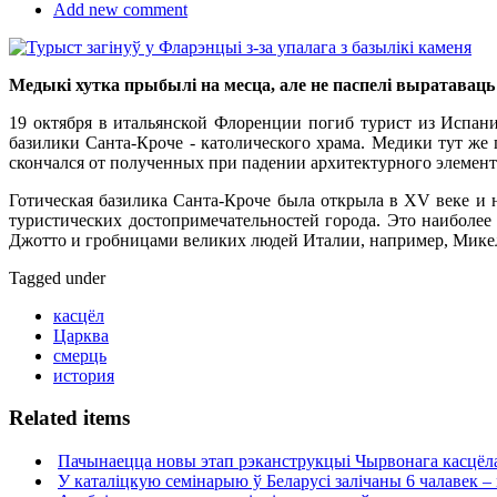
Add new comment
Медыкі хутка прыбылі на месца, але не паспелі выратаваць
19 октября в итальянской Флоренции погиб турист из Испани
базилики Санта-Кроче - католического храма. Медики тут же 
скончался от полученных при падении архитектурного элемента
Готическая базилика Санта-Кроче была открыла в XV веке и 
туристических достопримечательностей города. Это наиболее
Джотто и гробницами великих людей Италии, например, Мике
Tagged under
касцёл
Царква
смерць
история
Related items
Пачынаецца новы этап рэканструкцыі Чырвонага касцёла
У каталіцкую семінарыю ў Беларусі залічаны 6 чалавек –