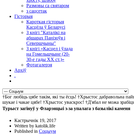
хросту, шлюбу
Размовы са святаром
з сацсетак
Гісторыя
Кароткая гісторыя
Касцёла ў Беларусі
З кнігі "Каталікі на
абшарах Панізоўя і
Севершчыны"
З кнігі «Касцел і ўлада
на Гомельшчыне (20-
30-е гады ХХ ст.)»
Фотагалерэя
Архіў
.
†Бог любіць цябе такім, які ты ёсць! †Хрыстос дабравольна па
шукае і чакае цябе! †Хрыстос уваскрос! †Д'ябал не можа зрабі
Турыст загінуў у Фларэнцыі з-за упалага з базылікі каменя
Кастрычнік 19, 2017
Written by katolik.life
Published in
Соцыум