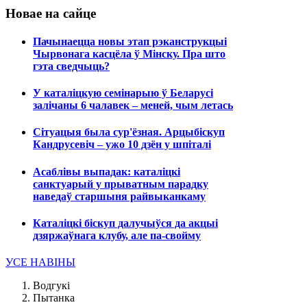
Новае на сайце
Пачынаецца новы этап рэканструкцыі
Чырвонага касцёла ў Мінску. Пра што
гэта сведчыць?
У каталіцкую семінарыю ў Беларусі
залічаны 6 чалавек – меней, чым летась
Сітуацыя была сур'ёзная. Арцыбіскуп
Кандрусевіч – ужо 10 дзён у шпіталі
Асаблівы выпадак: каталіцкі
санктуарый у прыватным парадку
наведаў старшыня райвыканкаму
Каталіцкі біскуп далучыўся да акцыі
дзяржаўнага клубу, але па-свойму
УСЕ НАВІНЫ
Водгукі
Пытанка