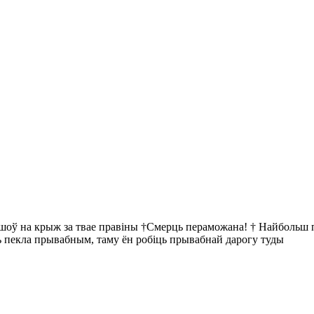
йшоў на крыж за твае правіны †Смерць пераможана! † Найбольш пр
ць пекла прывабным, таму ён робіць прывабнай дарогу туды