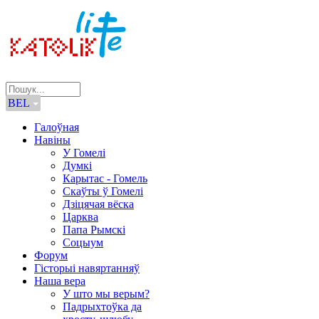
BEL
Галоўная
Навіны
У Гомелі
Думкі
Карытас - Гомель
Скаўты ў Гомелі
Дзіцячая вёска
Царква
Папа Рымскі
Соцыум
Форум
Гісторыі навяртанняў
Наша вера
У што мы верым?
Падрыхтоўка да