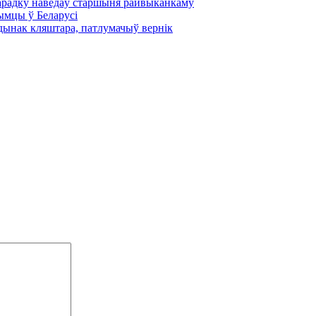
парадку наведаў старшыня райвыканкаму
рымцы ў Беларусі
удынак кляштара, патлумачыў вернік