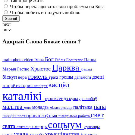
Так проще жить
Чтобы перекладывать свои проблемы на Бога
Чтобы любить и получать любовь
next
prev
Адкрый Слова Божае сёння †
Бог
main
Панна
photo
video
Імша
Біблія
Евангелле
Царква
Хрыстос
Марыя
Раство
бацькі
гомель
дзеці
біскуп
грошы
вера
дапамога
грахі
касцёл
история
жыццё
канцэрт
каталікі
ксёндз
культура
любоў
крыж
малітва
папа
палітыка
моладзь
міласэрнасць
мова
свет
праваслаўныя
парафія
пост
пілігрымка
работа
соцыум
свята
смерць
святасць
сужэнцы
хрысціянства
улада
сям'я
хвароба
інтэрнэт