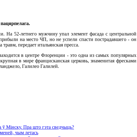
 пацярпелага.
и. На 52-летнего мужчину упал элемент фасада с центральной
прибыли на место ЧП, но не успели спасти пострадавшего - он
 травм, передает итальянская пресса.
находится в центре Флоренции - это одна из самых популярных
 крупная в мире францисканская церковь, знаменитая фресками
ланджело, Галилео Галилей.
 ў Мінску. Пра што гэта сведчыць?
 меней, чым летась