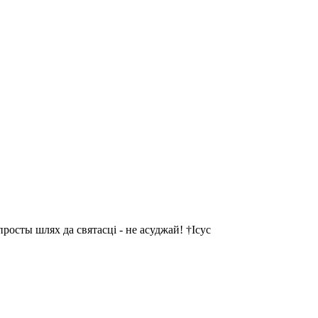
осты шлях да святасці - не асуджай! †Ісус