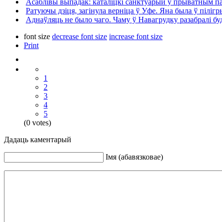
Асаблівы выпадак: каталіцкі санктуарый у прыватным 
Ратуючы дзіця, загінула верніца ў Уфе. Яна была ў піліг
Аднаўляць не было чаго. Чаму ў Навагрудку разабралі б
font size
decrease font size
increase font size
Print
1
2
3
4
5
(0 votes)
Дадаць каментарый
Iмя (абавязковае)