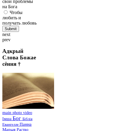
свои проблемы
на Бога
Чтобы
любить и
получать любовь
next
prev
Адкрый
Слова Божае
сёння †
main
photo
video
Бог
Імша
Біблія
Панна
Евангелле
Марыя
Раство