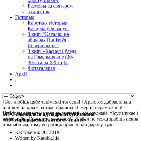
хросту, шлюбу
Размовы са святаром
з сацсетак
Гісторыя
Кароткая гісторыя
Касцёла ў Беларусі
З кнігі "Каталікі на
абшарах Панізоўя і
Севершчыны"
З кнігі «Касцел і ўлада
на Гомельшчыне (20-
30-е гады ХХ ст.)»
Фотагалерэя
Архіў
.
†Бог любіць цябе такім, які ты ёсць! †Хрыстос дабравольна
пайшоў на крыж за твае правіны †Смерць пераможана! †
Найбольш просты шлях да святасці - не асуджай! †Ісус шукае і
МУС адмовілася ад падрыхтоўкі закона
чакае цябе! †Хрыстос уваскрос! †Д'ябал не можа зрабіць пекла
«Аб супрацьдзеянні хатняму гвалту»
прывабным, таму ён робіць прывабнай дарогу туды
Кастрычнік 20, 2018
Written by Katolik.life