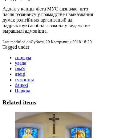
Аднак у канцы ліста МУС адзначае, што
пасля рэзанансу ў грамадстве і выказвання
думак рэлігійных арганізацый ад
падрыхтоўкі асобнага закона ў ведамстве
вырашылі адмовіцца.
Last modified onСубота, 20 Кастрычнік 2018 18:20
Tagged under
соцыум
улада
сям'я
дзеці
сужэнцы
бацькі
Царква
Related items