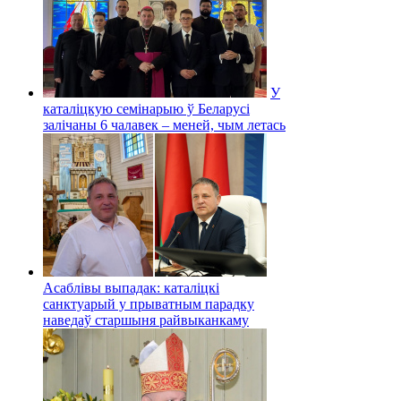
У
каталіцкую семінарыю ў Беларусі
залічаны 6 чалавек – меней, чым летась
Асаблівы выпадак: каталіцкі
санктуарый у прыватным парадку
наведаў старшыня райвыканкаму