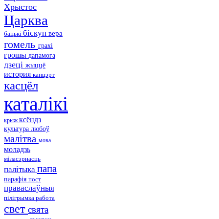
Хрыстос
Царква
біскуп
вера
бацькі
гомель
грахі
грошы
дапамога
дзеці
жыццё
история
канцэрт
касцёл
каталікі
ксёндз
крыж
культура
любоў
малітва
мова
моладзь
міласэрнасць
папа
палітыка
парафія
пост
праваслаўныя
пілігрымка
работа
свет
свята