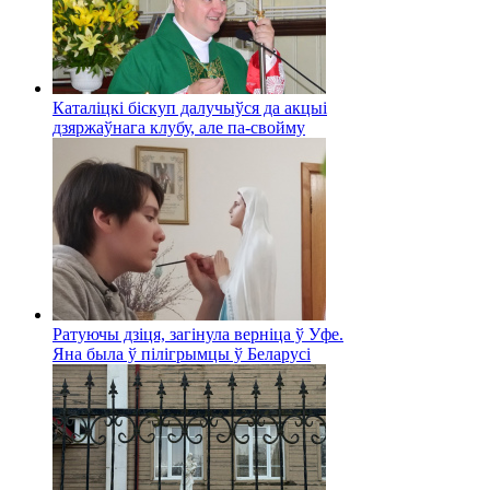
Каталіцкі біскуп далучыўся да акцыі
дзяржаўнага клубу, але па-свойму
Ратуючы дзіця, загінула верніца ў Уфе.
Яна была ў пілігрымцы ў Беларусі