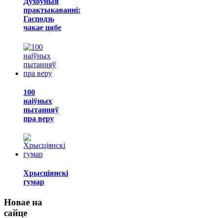
Духоўныя
практыкаванні:
Гасподзь
чакае цябе
100
наіўных
пытанняў
пра веру
Хрысціянскі
гумар
Новае на
сайце