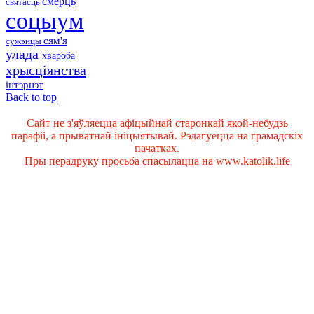
смерць
святасць
соцыум
сям'я
сужэнцы
улада
хвароба
хрысціянства
інтэрнэт
Back to top
Сайт не з'яўляецца афіцыйнай старонкай якой-небудзь
парафіі, а прыватнай ініцыятывай. Рэдагуецца на грамадскіх
пачатках.
Пры перадруку просьба спасылацца на www.katolik.life