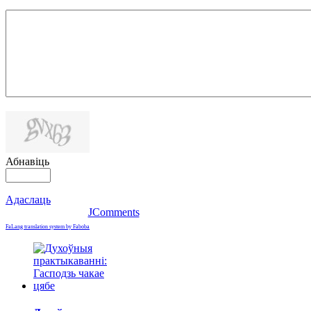
Абнавіць
Адаслаць
JComments
FaLang translation system by Faboba