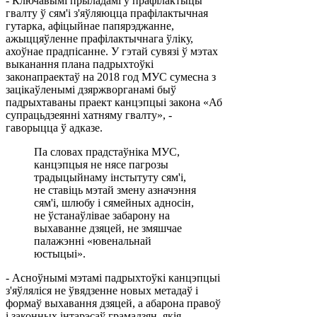
- Ключавымі прыладамі ў прафілактыцы
гвалту ў сям'і з'яўляюцца прафілактычная
гутарка, афіцыйнае папярэджанне,
ажыццяўленне прафілактычнага ўліку,
ахоўнае прадпісанне. У гэтай сувязі ў мэтах
выканання плана падрыхтоўкі
законапраектаў на 2018 год МУС сумесна з
зацікаўленымі дзяржворганамі быў
падрыхтаваны праект канцэпцыі закона «Аб
супрацьдзеянні хатняму гвалту», -
гаворыцца ў адказе.
Па словах прадстаўніка МУС,
канцэпцыя не нясе пагрозы
традыцыйнаму інстытуту сям'і,
не ставіць мэтай змену азначэння
сям'і, шлюбу і сямейных адносін,
не ўстанаўлівае забарону на
выхаванне дзяцей, не змяшчае
палажэнні «ювенальнай
юстыцыі».
- Асноўнымі мэтамі падрыхтоўкі канцэпцыі
з'яўляліся не ўвядзенне новых метадаў і
формаў выхавання дзяцей, а абарона правоў
і законных інтарэсаў грамадзян, якія