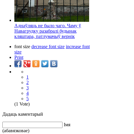
Аднаўляць не было чаго. Чаму ў
Навагрудку разабралі будынак
кляштара, патлумачыў вернік
font size
decrease font size
increase font
size
Print
1
2
3
4
5
(1 Vote)
Дадаць каментарый
Iмя
(абавязковае)