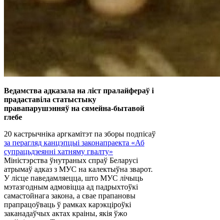
Ведамства адказала на ліст пралайфераў і
прадаставіла статыстыку
правапарушэнняў на сямейна-бытавой
глебе
20 кастрычніка аргкамітэт па зборы подпісаў
за перагляд канцэпцыі законапраекта «Аб
супрацьдзеянні хатняму гвалту»
Міністэрства ўнутраных спраў Беларусі
атрымаў адказ з МУС на калектыўна зварот.
У лісце паведамляецца, што МУС лічыць
мэтазгодным адмовіцца ад падрыхтоўкі
самастойнага закона, а свае прапановы
прапрацоўваць ў рамках карэкціроўкі
заканадаўчых актах краіны, якія ўжо