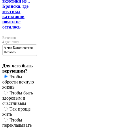
экзотики из...
Брянска, где
местных
католиков
почти не
осталось
Вячеслав
4 дзён таму
А что Католическая
Церковь ...
Для чего быть
верующим?
Чтобы
обрести вечную
жизнь
Чтобы быть
здоровым и
счастливым
Так проще
жить
Чтобы
перекладывать