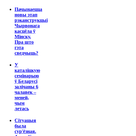
Пачынаецца
новы этап
рэканструкцыі
Чырвонага
касцёла ў
Мінску.
Пра што
гэта
сведчыць?
У
каталіцкую
семінарыю
ў Беларусі
залічаны 6
чалавек –
меней,
чым
летась
Сітуацыя
была
сур'ёзная.