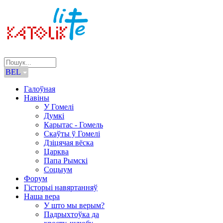
BEL
Галоўная
Навіны
У Гомелі
Думкі
Карытас - Гомель
Скаўты ў Гомелі
Дзіцячая вёска
Царква
Папа Рымскі
Соцыум
Форум
Гісторыі навяртанняў
Наша вера
У што мы верым?
Падрыхтоўка да