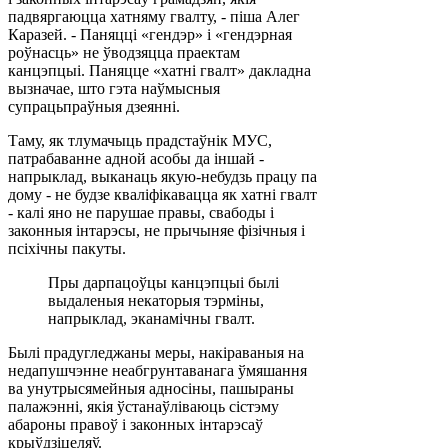
падвяргаюцца хатняму гвалту, - піша Алег
Каразей. - Паняцці «гендэр» і «гендэрная
роўнасць» не ўводзяцца праектам
канцэпцыі. Паняцце «хатні гвалт» дакладна
вызначае, што гэта наўмысныя
супрацьпраўныя дзеянні.
Таму, як тлумачыць прадстаўнік МУС,
патрабаванне адной асобы да іншай -
напрыклад, выканаць якую-небудзь працу па
дому - не будзе кваліфікавацца як хатні гвалт
- калі яно не парушае правы, свабоды і
законныя інтарэсы, не прычыняе фізічныя і
псіхічны пакуты.
Пры дарпацоўцы канцэпцыі былі
выдаленыя некаторыя тэрміны,
напрыклад, эканамічны гвалт.
Былі прадугледжаны меры, накіраваныя на
недапушчэнне неабгрунтаванага ўмяшання
ва унутрысямейныя адносіны, пашыраны
палажэнні, якія ўстанаўліваюць сістэму
абароны правоў і законных інтарэсаў
крыўдзіцеляў.