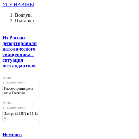
УСЕ НАВІНЫ
Водгукі
Пытанка
Из России
депортировали
католического
священника –
ситуация
нестандартная
Елена
2 тыдняў таму
Рассмотрение дела
отца Гжегожа ...
Елена
2 тыдняў таму
Завтра (21.07) в 11:15
у ...
Немного