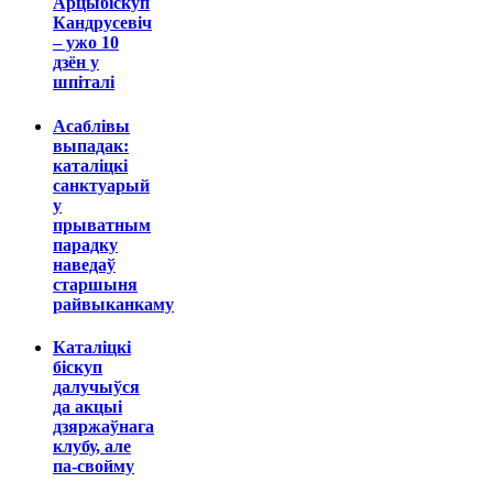
Арцыбіскуп
Кандрусевіч
– ужо 10
дзён у
шпіталі
Асаблівы
выпадак:
каталіцкі
санктуарый
у
прыватным
парадку
наведаў
старшыня
райвыканкаму
Каталіцкі
біскуп
далучыўся
да акцыі
дзяржаўнага
клубу, але
па-свойму