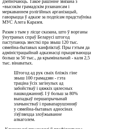
дзейнічаюць. Такое рашэнне звязана з
«высокім грамадскім рэзанансам і
меркаваннем рэлігійных арганізацый,
гаворыцца ў адказе за подпісам прадстаўніка
МУС Алега Каразея.
Разам з тым у лісце сказана, што ў ворганы
ўнутраных спраў Беларусі штогод
паступаюць звесткі пра звыш 120 тыс.
сямейна-бытавых канфліктаў. Пры гэтым да
адміністрацыйнай адказнасці прыцягваюцца
больш за 50 тыс., да крымінальнай - каля 2,5
тыс. вінаватых.
Штогод ад рук сваіх блізкіх гіне
звыш 100 грамадзян - гэта
траціна ўсіх загінулых ад
забойстваў і цяжкіх цялесных
пашкоджанняў. І ў больш за 80%
выпадкаў першапрычынай
злачынстваў і правапарушэнняў
у сямейна-бытавых адносінах
з'яўляецца злоўжыванне
алкаголем.