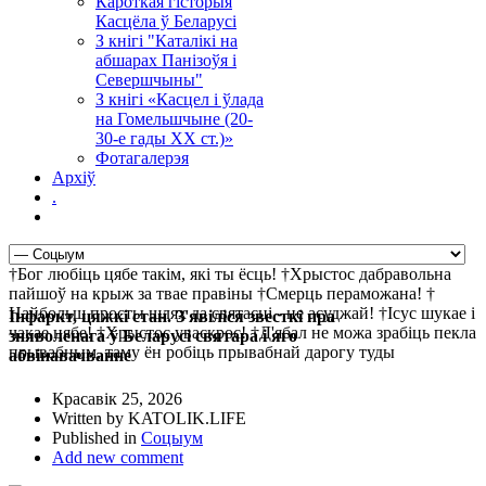
Кароткая гісторыя
Касцёла ў Беларусі
З кнігі "Каталікі на
абшарах Панізоўя і
Севершчыны"
З кнігі «Касцел і ўлада
на Гомельшчыне (20-
30-е гады ХХ ст.)»
Фотагалерэя
Архіў
.
†Бог любіць цябе такім, які ты ёсць! †Хрыстос дабравольна
пайшоў на крыж за твае правіны †Смерць пераможана! †
Найбольш просты шлях да святасці - не асуджай! †Ісус шукае і
Інфаркт, цяжкі стан. З'явіліся звесткі пра
чакае цябе! †Хрыстос уваскрос! †Д'ябал не можа зрабіць пекла
зняволенага ў Беларусі святара і яго
прывабным, таму ён робіць прывабнай дарогу туды
абвінавачванне
Красавік 25, 2026
Written by KATOLIK.LIFE
Published in
Соцыум
Add new comment