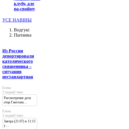
клубу, але
па-свойму
УСЕ НАВІНЫ
Водгукі
Пытанка
Из России
депортировали
католического
священника –
ситуация
нестандартная
Елена
2 тыдняў таму
Рассмотрение дела
отца Гжегожа ...
Елена
2 тыдняў таму
Завтра (21.07) в 11:15
у ...