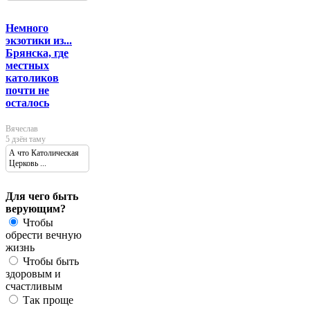
Немного
экзотики из...
Брянска, где
местных
католиков
почти не
осталось
Вячеслав
5 дзён таму
А что Католическая
Церковь ...
Для чего быть
верующим?
Чтобы
обрести вечную
жизнь
Чтобы быть
здоровым и
счастливым
Так проще