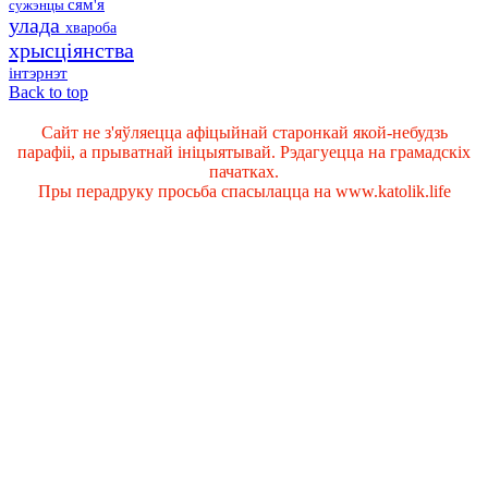
сям'я
сужэнцы
улада
хвароба
хрысціянства
інтэрнэт
Back to top
Сайт не з'яўляецца афіцыйнай старонкай якой-небудзь
парафіі, а прыватнай ініцыятывай. Рэдагуецца на грамадскіх
пачатках.
Пры перадруку просьба спасылацца на www.katolik.life