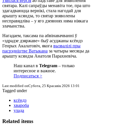
з'явілася версія
аб падставе для зняволення
святара. Калі сапраўды менавіта тое, пра што
здагадваюцца вернікі, стала нагодай для
арышту ксяндза, то святар зняволены
несправядліва – у яго дзеяннях няма ніякага
злачынства.
Нагадаем, таксама па абвінавачванні ў
«здрадзе дзяржаве» быў асуджаны ксёндз
Генрых Акалатовіч, якога
вызвалілі пры
пасрэдніцтве Ватыкана
за чатыры месяцы да
арышту ксяндза Анатоля Парахневіча.
Наш канал в
Telegram
– только
интересное и важное.
Подписаться >
Last modified onСубота, 25 Красавік 2026 13:01
Tagged under
ксёндз
хвароба
улада
Related items