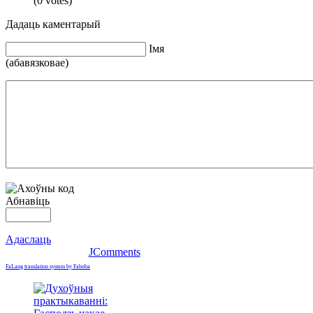
(0 votes)
Дадаць каментарый
Iмя
(абавязковае)
Абнавіць
Адаслаць
JComments
FaLang translation system by Faboba