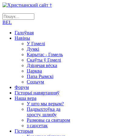
BEL
Галоўная
Навіны
У Гомелі
Думкі
Карытас - Гомель
Скаўты ў Гомелі
Дзіцячая вёска
Царква
Папа Рымскі
Соцыум
Форум
Гісторыі навяртанняў
Наша вера
У што мы верым?
Падрыхтоўка да
хросту, шлюбу
Размовы са святаром
з сацсетак
Гісторыя