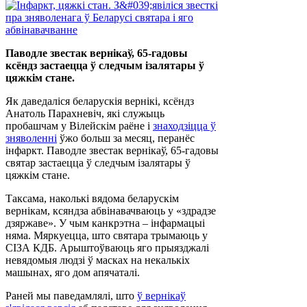
Паводле звестак вернікаў, 65-гадовы
ксёндз застаецца ў следчым ізалятары ў
цяжкім стане.
Як даведаліся беларускія вернікі, ксёндз
Анатоль Парахневіч, які служыць
пробашчам у Вілейскім раёне і
знаходзіцца ў
зняволенні
ўжо больш за месяц, перанёс
інфаркт. Паводле звестак вернікаў, 65-гадовы
святар застаецца ў следчым ізалятары ў
цяжкім стане.
Таксама, наколькі вядома беларускім
вернікам, ксяндза абвінавачваюць у «здрадзе
дзяржаве». У чым канкрэтна – інфармацыі
няма. Мяркуецца, што святара трымаюць у
СІЗА КДБ. Арыштоўваюць яго прыязджалі
невядомыя людзі ў масках на некалькіх
машынах, яго дом апячаталі.
Раней мы паведамлялі, што
ў вернікаў