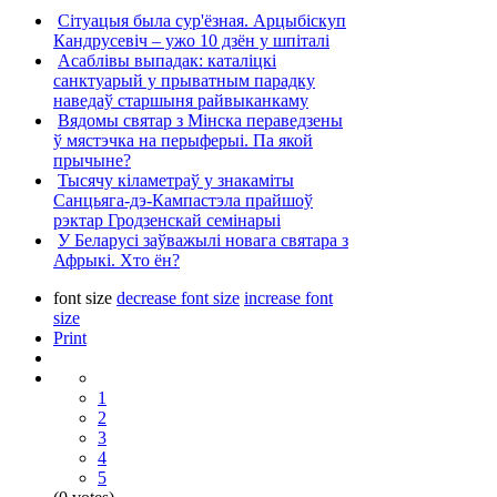
Сітуацыя была сур'ёзная. Арцыбіскуп
Кандрусевіч – ужо 10 дзён у шпіталі
Асаблівы выпадак: каталіцкі
санктуарый у прыватным парадку
наведаў старшыня райвыканкаму
Вядомы святар з Мінска пераведзены
ў мястэчка на перыферыі. Па якой
прычыне?
Тысячу кіламетраў у знакаміты
Санцьяга-дэ-Кампастэла прайшоў
рэктар Гродзенскай семінарыі
У Беларусі заўважылі новага святара з
Афрыкі. Хто ён?
font size
decrease font size
increase font
size
Print
1
2
3
4
5