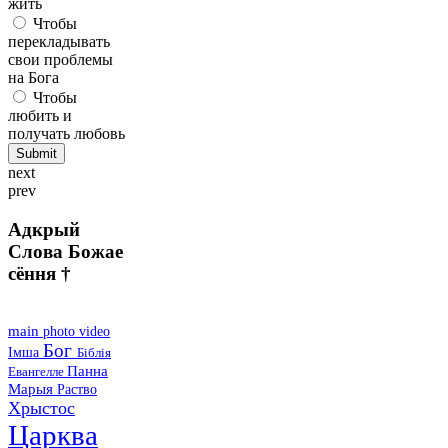
жить
Чтобы
перекладывать
свои проблемы
на Бога
Чтобы
любить и
получать любовь
next
prev
Адкрый
Слова Божае
сёння †
main
photo
video
Бог
Імша
Біблія
Панна
Евангелле
Марыя
Раство
Хрыстос
Царква