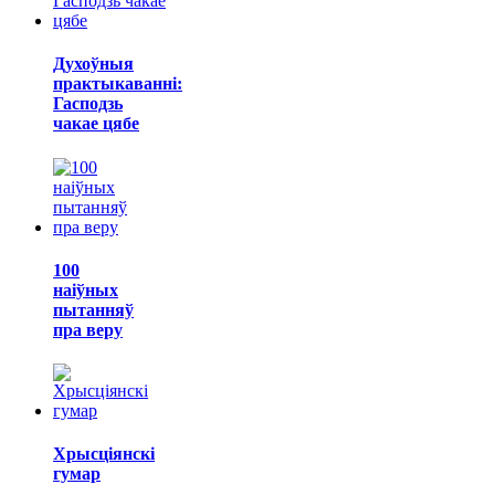
Духоўныя
практыкаванні:
Гасподзь
чакае цябе
100
наіўных
пытанняў
пра веру
Хрысціянскі
гумар