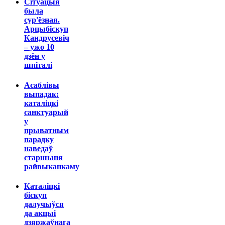
Сітуацыя
была
сур'ёзная.
Арцыбіскуп
Кандрусевіч
– ужо 10
дзён у
шпіталі
Асаблівы
выпадак:
каталіцкі
санктуарый
у
прыватным
парадку
наведаў
старшыня
райвыканкаму
Каталіцкі
біскуп
далучыўся
да акцыі
дзяржаўнага