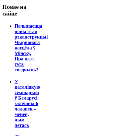
Новае на
сайце
Пачынаецца
новы этап
рэканструкцыі
Чырвонага
касцёла ў
Мінску.
Пра што
гэта
сведчыць?
У
каталіцкую
семінарыю
ў Беларусі
залічаны 6
чалавек –
меней,
чым
летась