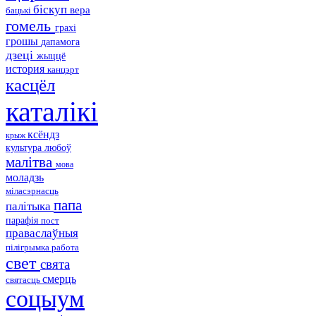
біскуп
вера
бацькі
гомель
грахі
грошы
дапамога
дзеці
жыццё
история
канцэрт
касцёл
каталікі
ксёндз
крыж
культура
любоў
малітва
мова
моладзь
міласэрнасць
папа
палітыка
парафія
пост
праваслаўныя
пілігрымка
работа
свет
свята
смерць
святасць
соцыум