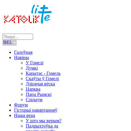
BEL
Галоўная
Навіны
У Гомелі
Думкі
Карытас - Гомель
Скаўты ў Гомелі
Дзіцячая вёска
Царква
Папа Рымскі
Соцыум
Форум
Гісторыі навяртанняў
Наша вера
У што мы верым?
Падрыхтоўка да