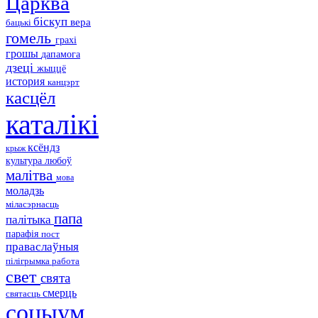
Царква
біскуп
вера
бацькі
гомель
грахі
грошы
дапамога
дзеці
жыццё
история
канцэрт
касцёл
каталікі
ксёндз
крыж
культура
любоў
малітва
мова
моладзь
міласэрнасць
папа
палітыка
парафія
пост
праваслаўныя
пілігрымка
работа
свет
свята
смерць
святасць
соцыум