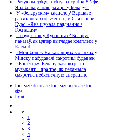
Ратуючы дзіця, загінула верніца ў Уфе.
Яна была ў пілігрымцы ў Беларусі
У «беларускім» касцёле ў Варшаве
развіталіся з пісьменніцай Святланай
Курс: «Яна шукала паяднання з
Госпадам»
Ці будзе так у Курапатах? Беларус
паказаў, як цяпер выглядае комплекс у
Катыні
«Мой боль». На каталіцкіх могілках у
Мінску пабудавалі сакрэтны будынак
«Бог ёсць». Беларуская актрыса і
музыкант – пра тое, як перажыла
смяротна небяспечную аперацыю
font size
decrease font size
increase font
size
Print
1
2
3
4
5