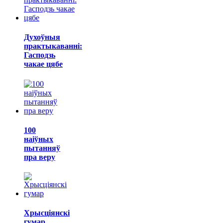
Духоўныя
практыкаванні:
Гасподзь
чакае цябе
100
наіўных
пытанняў
пра веру
Хрысціянскі
гумар