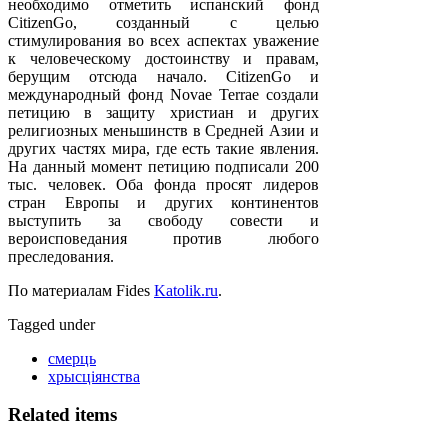
необходимо отметить испанский фонд
CitizenGo, созданный с целью
стимулирования во всех аспектах уважение
к человеческому достоинству и правам,
берущим отсюда начало. CitizenGo и
международный фонд Novae Terrae создали
петицию в защиту христиан и других
религиозных меньшинств в Средней Азии и
других частях мира, где есть такие явления.
На данный момент петицию подписали 200
тыс. человек. Оба фонда просят лидеров
стран Европы и других континентов
выступить за свободу совести и
вероисповедания против любого
преследования.
По материалам Fides
Katolik.ru
.
Tagged under
смерць
хрысціянства
Related items