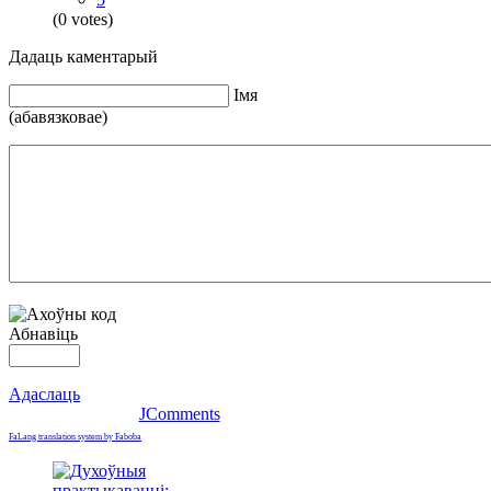
(0 votes)
Дадаць каментарый
Iмя
(абавязковае)
Абнавіць
Адаслаць
JComments
FaLang translation system by Faboba