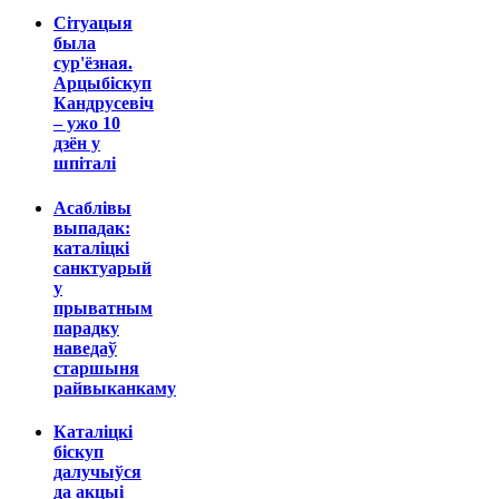
Сітуацыя
была
сур'ёзная.
Арцыбіскуп
Кандрусевіч
– ужо 10
дзён у
шпіталі
Асаблівы
выпадак:
каталіцкі
санктуарый
у
прыватным
парадку
наведаў
старшыня
райвыканкаму
Каталіцкі
біскуп
далучыўся
да акцыі