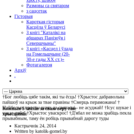
хросту, шлюбу
Размовы са святаром
з сацсетак
Гісторыя
Кароткая гісторыя
Касцёла ў Беларусі
З кнігі "Каталікі на
абшарах Панізоўя і
Севершчыны"
З кнігі «Касцел і ўлада
на Гомельшчыне (20-
30-е гады ХХ ст.)»
Фотагалерэя
Архіў
.
†Бог любіць цябе такім, які ты ёсць! †Хрыстос дабравольна
пайшоў на крыж за твае правіны †Смерць пераможана! †
Найбольш просты шлях да святасці - не асуджай! †Ісус шукае і
Кожныя 5 хвілін за сваю веру гіне
чакае цябе! †Хрыстос уваскрос! †Д'ябал не можа зрабіць пекла
хрысціянін
прывабным, таму ён робіць прывабнай дарогу туды
Кастрычнік 24, 2014
Written by katolik-gomel.by