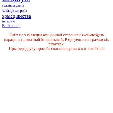
сям'я
сужэнцы
улада
хвароба
хрысціянства
інтэрнэт
Back to top
Сайт не з'яўляецца афіцыйнай старонкай якой-небудзь
парафіі, а прыватнай ініцыятывай. Рэдагуецца на грамадскіх
пачатках.
Пры перадруку просьба спасылацца на www.katolik.life