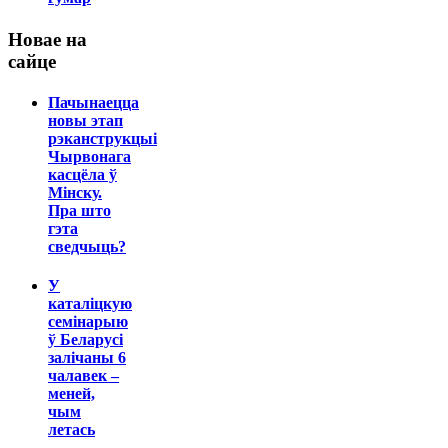
Новае на
сайце
Пачынаецца
новы этап
рэканструкцыі
Чырвонага
касцёла ў
Мінску.
Пра што
гэта
сведчыць?
У
каталіцкую
семінарыю
ў Беларусі
залічаны 6
чалавек –
меней,
чым
летась