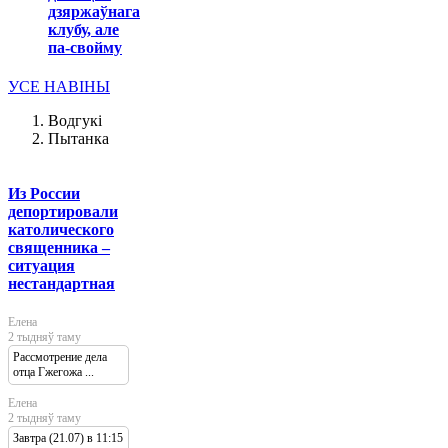
дзяржаўнага
клубу, але
па-свойму
УСЕ НАВІНЫ
Водгукі
Пытанка
Из России
депортировали
католического
священника –
ситуация
нестандартная
Елена
2 тыдняў таму
Рассмотрение дела
отца Гжегожа ...
Елена
2 тыдняў таму
Завтра (21.07) в 11:15