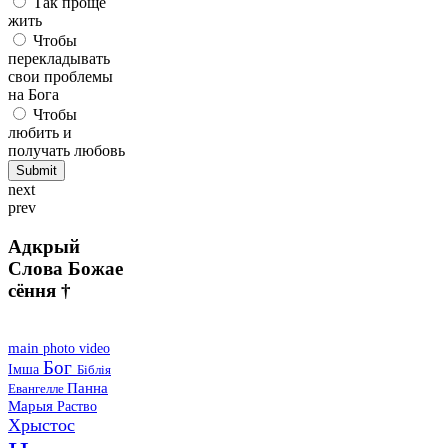
Так проще
жить
Чтобы
перекладывать
свои проблемы
на Бога
Чтобы
любить и
получать любовь
next
prev
Адкрый
Слова Божае
сёння †
main
photo
video
Бог
Імша
Біблія
Панна
Евангелле
Марыя
Раство
Хрыстос