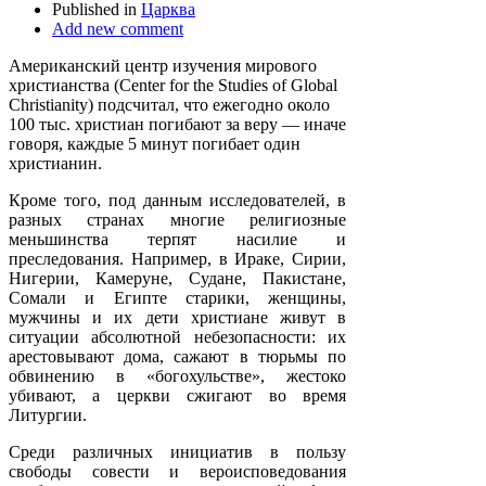
Published in
Царква
Add new comment
Американский центр изучения мирового
христианства (Center for the Studies of Global
Christianity) подсчитал, что ежегодно около
100 тыс. христиан погибают за веру — иначе
говоря, каждые 5 минут погибает один
христианин.
Кроме того, под данным исследователей, в
разных странах многие религиозные
меньшинства терпят насилие и
преследования. Например, в Ираке, Сирии,
Нигерии, Камеруне, Судане, Пакистане,
Сомали и Египте старики, женщины,
мужчины и их дети христиане живут в
ситуации абсолютной небезопасности: их
арестовывают дома, сажают в тюрьмы по
обвинению в «богохульстве», жестоко
убивают, а церкви сжигают во время
Литургии.
Среди различных инициатив в пользу
свободы совести и вероисповедования