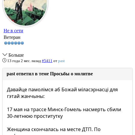
Не в сети
Ветеран
Больше
13 года 2 мес. назад
#5411
от
past
past ответил в теме Просьбы о молитве
Давайце памолімся аб Божай міласэрнасці для
гэтай жанчыны:
17 мая на трассе Минск-Гомель насмерть сбили
30-летнюю проститутку
Женщина скончалась на месте ДТП. По