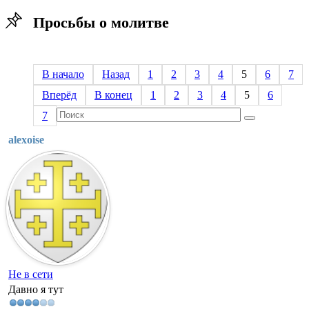
Просьбы о молитве
В начало
Назад
1
2
3
4
5
6
7
Вперёд
В конец
1
2
3
4
5
6
7
alexoise
Не в сети
Давно я тут