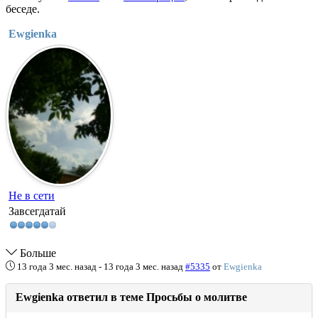
беседе.
Ewgienka
Не в сети
Завсегдатай
Больше
13 года 3 мес. назад
-
13 года 3 мес. назад
#5335
от
Ewgienka
Ewgienka ответил в теме Просьбы о молитве