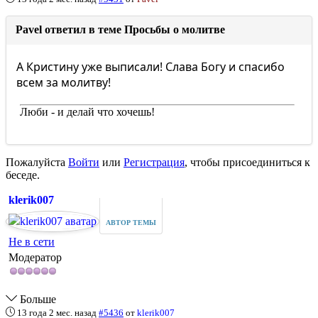
Pavel ответил в теме Просьбы о молитве
А Кристину уже выписали! Слава Богу и спасибо
всем за молитву!
Люби - и делай что хочешь!
Пожалуйста
Войти
или
Регистрация
, чтобы присоединиться к
беседе.
klerik007
АВТОР ТЕМЫ
Не в сети
Модератор
Больше
13 года 2 мес. назад
#5436
от
klerik007