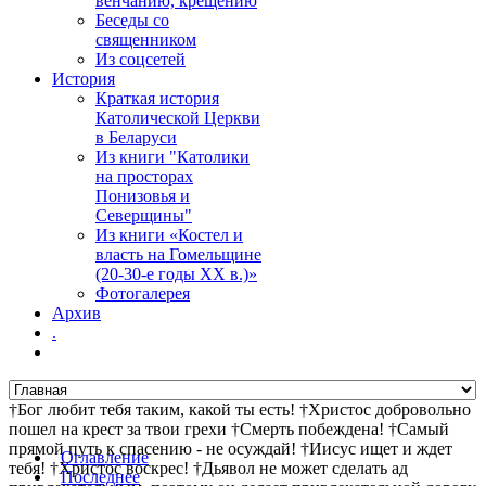
венчанию, крещению
Беседы со
священником
Из соцсетей
История
Краткая история
Католической Церкви
в Беларуси
Из книги "Католики
на просторах
Понизовья и
Северщины"
Из книги «Костел и
власть на Гомельщине
(20-30-е годы ХХ в.)»
Фотогалерея
Архив
.
†Бог любит тебя таким, какой ты есть! †Христос добровольно
пошел на крест за твои грехи †Смерть побеждена! †Самый
прямой путь к спасению - не осуждай! †Иисус ищет и ждет
Оглавление
тебя! †Христос воскрес! †Дьявол не может сделать ад
Последнее