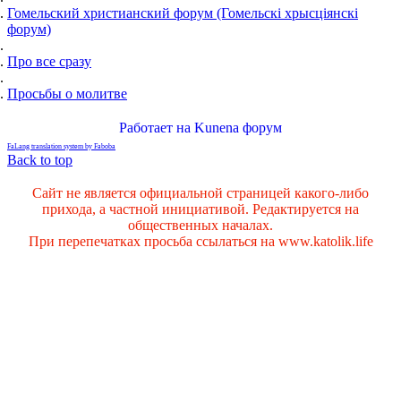
Гомельский христианский форум (Гомельскі хрысціянскі
форум)
Про все сразу
Просьбы о молитве
Работает на
Kunena форум
FaLang translation system by Faboba
Back to top
Сайт не является официальной страницей какого-либо
прихода, а частной инициативой. Редактируется на
общественных началах.
При перепечатках просьба ссылаться на www.katolik.life