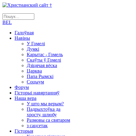
BEL
Галоўная
Навіны
У Гомелі
Думкі
Карытас - Гомель
Скаўты ў Гомелі
Дзіцячая вёска
Царква
Папа Рымскі
Соцыум
Форум
Гісторыі навяртанняў
Наша вера
У што мы верым?
Падрыхтоўка да
хросту, шлюбу
Размовы са святаром
з сацсетак
Гісторыя