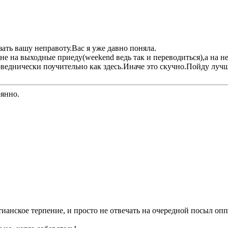
зать вашу неправоту.Вас я уже давно поняла.
Я не на выходные приеду(weekend ведь так и переводиться),а на 
оведнически поучительно как здесь.Иначе это скучно.Пойду луч
оянно.
тианское терпение, и просто не отвечать на очередной посыл опп