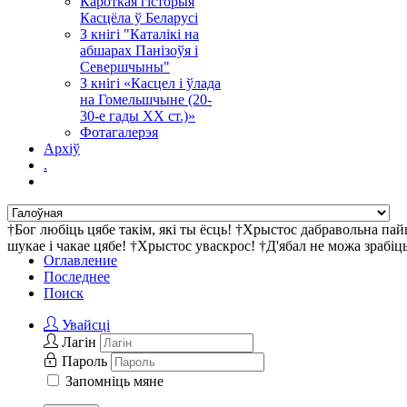
Кароткая гісторыя
Касцёла ў Беларусі
З кнігі "Каталікі на
абшарах Панізоўя і
Севершчыны"
З кнігі «Касцел і ўлада
на Гомельшчыне (20-
30-е гады ХХ ст.)»
Фотагалерэя
Архіў
.
†Бог любіць цябе такім, які ты ёсць! †Хрыстос дабравольна па
шукае і чакае цябе! †Хрыстос уваскрос! †Д'ябал не можа зрабі
Оглавление
Последнее
Поиск
Увайсці
Лагін
Пароль
Запомніць мяне