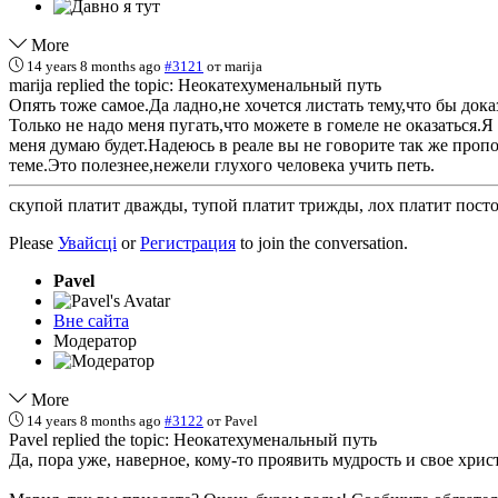
More
14 years 8 months ago
#3121
от
marija
marija replied the topic: Неокатехуменальный путь
Опять тоже самое.Да ладно,не хочется листать тему,что бы дока
Только не надо меня пугать,что можете в гомеле не оказаться.
меня думаю будет.Надеюсь в реале вы не говорите так же проп
теме.Это полезнее,нежели глухого человека учить петь.
скупой платит дважды, тупой платит трижды, лох платит пост
Please
Увайсці
or
Регистрация
to join the conversation.
Pavel
Вне сайта
Модератор
More
14 years 8 months ago
#3122
от
Pavel
Pavel replied the topic: Неокатехуменальный путь
Да, пора уже, наверное, кому-то проявить мудрость и свое хрис