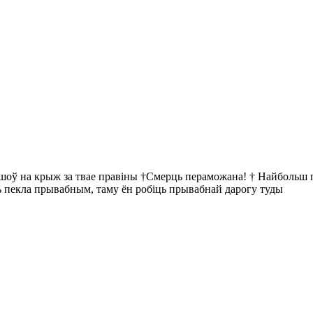
йшоў на крыж за твае правіны †Смерць пераможана! † Найбольш пр
ць пекла прывабным, таму ён робіць прывабнай дарогу туды