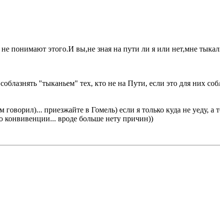
 не понимают этого.И вы,не зная на пути ли я или нет,мне тыкал
соблазнять "тыканьем" тех, кто не на Пути, если это для них собл
м говорил)... приезжайте в Гомель) если я только куда не уеду, 
то конвивенции... вроде больше нету причин))