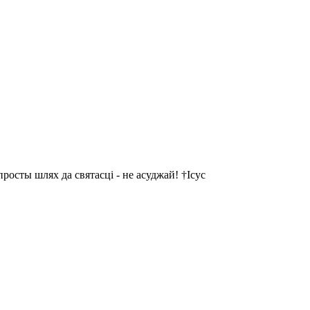
осты шлях да святасці - не асуджай! †Ісус