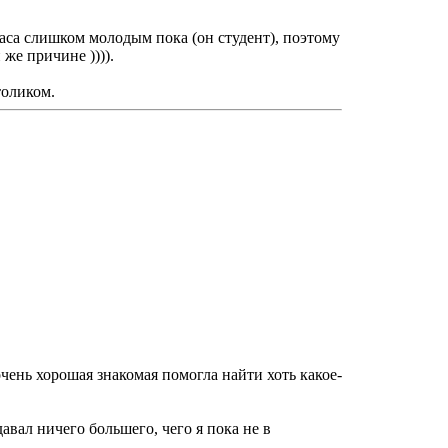
Стаса слишком молодым пока (он студент), поэтому
же причине )))).
толиком.
очень хорошая знакомая помогла найти хоть какое-
авал ничего большего, чего я пока не в