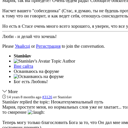
Мария, так вы приедете? Очень будем рады! Сообщите обязатель
Насчет вашего "собеседника" (Стас, я думаю, ты не будешь прот
к тому что он говорит, и как ведет себя, отношусь снисходител
Но есть в Стасе очень много всего хорошего, я уверен, что все 
Люби - и делай что хочешь!
Please
Увайсці
or
Регистрация
to join the conversation.
Stanislav
Topic Author
Вне сайта
Осваиваюсь на форуме
Бог есть Любовь!
More
14 years 8 months ago
#3126
от
Stanislav
Stanislav replied the topic: Неокатехуменальный путь
Мария, простите меня, но нормальных слов уже не хватает... то
то смирение
Теперь могу только благословить Бога за то, что Он дал мне им
состоянии принять)