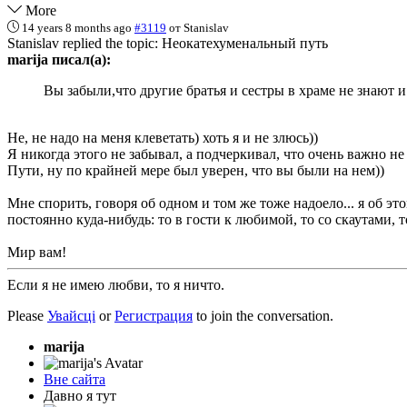
More
14 years 8 months ago
#3119
от
Stanislav
Stanislav replied the topic: Неокатехуменальный путь
marija писал(а):
Вы забыли,что другие братья и сестры в храме не знают и
Не, не надо на меня клеветать) хоть я и не злюсь))
Я никогда этого не забывал, а подчеркивал, что очень важно не 
Пути, ну по крайней мере был уверен, что вы были на нем))
Мне спорить, говоря об одном и том же тоже надоело... я об это
постоянно куда-нибудь: то в гости к любимой, то со скаутами, 
Мир вам!
Если я не имею любви, то я ничто.
Please
Увайсці
or
Регистрация
to join the conversation.
marija
Вне сайта
Давно я тут