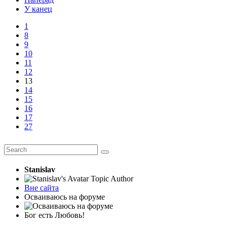
У канец
1
8
9
10
11
12
13
14
15
16
17
27
Stanislav
Topic Author
Вне сайта
Осваиваюсь на форуме
Бог есть Любовь!