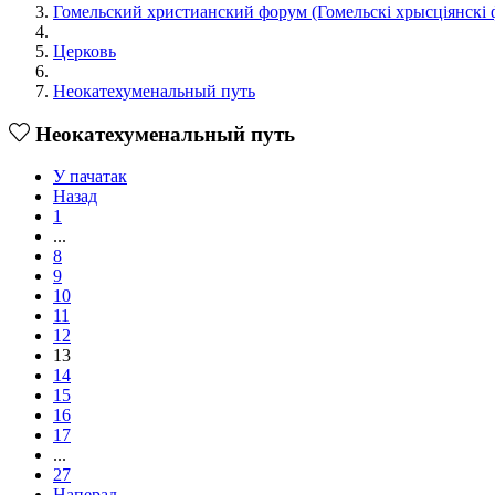
Гомельский христианский форум (Гомельскі хрысціянскі 
Церковь
Неокатехуменальный путь
Неокатехуменальный путь
У пачатак
Назад
1
...
8
9
10
11
12
13
14
15
16
17
...
27
Наперад