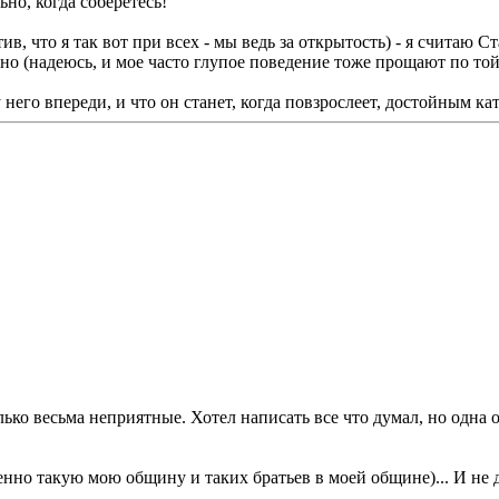
но, когда соберетесь!
ив, что я так вот при всех - мы ведь за открытость) - я считаю 
ьно (надеюсь, и мое часто глупое поведение тоже прощают по той 
у него впереди, и что он станет, когда повзрослеет, достойным ка
лько весьма неприятные. Хотел написать все что думал, но одна 
енно такую мою общину и таких братьев в моей общине)... И не д