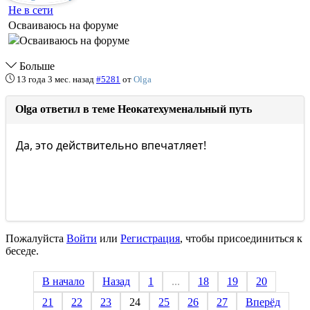
Не в сети
Осваиваюсь на форуме
Больше
13 года 3 мес. назад
#5281
от
Olga
Olga ответил в теме Неокатехуменальный путь
Да, это действительно впечатляет!
Пожалуйста
Войти
или
Регистрация
, чтобы присоединиться к
беседе.
В начало
Назад
1
...
18
19
20
21
22
23
24
25
26
27
Вперёд