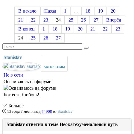
В начало
Назад
1
...
18
19
20
21
22
23
24
25
26
27
Вперёд
В конец
1
18
19
20
21
22
23
24
25
26
27
Stanislav
АВТОР ТЕМЫ
Не в сети
Осваиваюсь на форуме
Бог есть Любовь!
Больше
13 года 7 мес. назад
#4968
от
Stanislav
Stanislav ответил в теме Неокатехуменальный путь