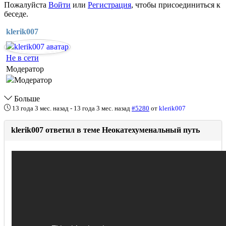
Пожалуйста
Войти
или
Регистрация
, чтобы присоединиться к
беседе.
klerik007
Не в сети
Модератор
Больше
13 года 3 мес. назад
-
13 года 3 мес. назад
#5280
от
klerik007
klerik007 ответил в теме Неокатехуменальный путь