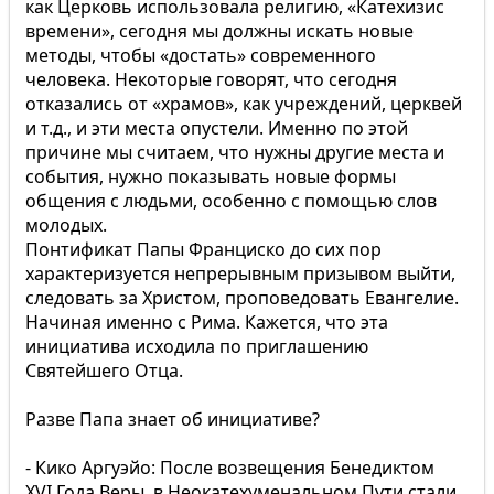
как Церковь использовала религию, «Катехизис
времени», сегодня мы должны искать новые
методы, чтобы «достать» современного
человека. Некоторые говорят, что сегодня
отказались от «храмов», как учреждений, церквей
и т.д., и эти места опустели. Именно по этой
причине мы считаем, что нужны другие места и
события, нужно показывать новые формы
общения с людьми, особенно с помощью слов
молодых.
Понтификат Папы Франциско до сих пор
характеризуется непрерывным призывом выйти,
следовать за Христом, проповедовать Евангелие.
Начиная именно с Рима. Кажется, что эта
инициатива исходила по приглашению
Святейшего Отца.
Разве Папа знает об инициативе?
- Кико Аргуэйо: После возвещения Бенедиктом
XVI Года Веры, в Неокатехуменальном Пути стали