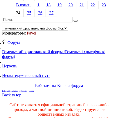
В конец
1
18
19
20
21
22
23
24
25
26
27
Модераторы:
Pavel
Форум
Гомельский христианский форум (Гомельскі хрысціянскі
форум)
Церковь
Неокатехуменальный путь
Работает на
Kunena форум
FaLang translation system by Faboba
Back to top
Сайт не является официальной страницей какого-либо
прихода, а частной инициативой. Редактируется на
общественных началах.