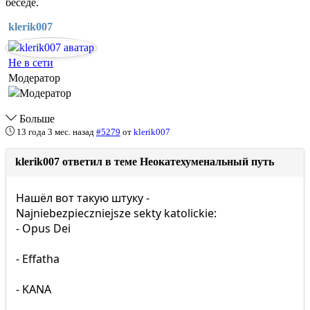
беседе.
klerik007
Не в сети
Модератор
Больше
13 года 3 мес. назад
#5279
от
klerik007
klerik007 ответил в теме Неокатехуменальный путь
Нашёл вот такую штуку -
Najniebezpieczniejsze sekty katolickie:
- Opus Dei
- Effatha
- KANA