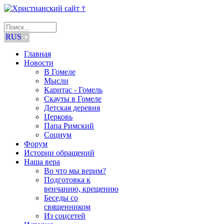
RUS
Главная
Новости
В Гомеле
Мысли
Каритас - Гомель
Скауты в Гомеле
Детская деревня
Церковь
Папа Римский
Социум
Форум
Истории обращений
Наша вера
Во что мы верим?
Подготовка к
венчанию, крещению
Беседы со
священником
Из соцсетей