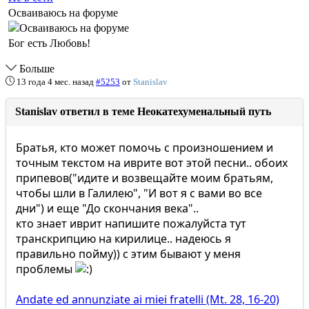
Осваиваюсь на форуме
Бог есть Любовь!
Больше
13 года 4 мес. назад
#5253
от
Stanislav
Stanislav ответил в теме Неокатехуменальный путь
Братья, кто может помочь с произношением и
точным текстом на иврите вот этой песни.. обоих
припевов("идите и возвещайте моим братьям,
чтобы шли в Галилею", "И вот я с вами во все
дни") и еще "До скончания века"..
кто знает иврит напишите пожалуйста тут
транскрипцию на кирилице.. надеюсь я
правильно пойму)) с этим бывают у меня
проблемы
Andate ed annunziate ai miei fratelli (Mt. 28, 16-20)