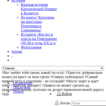
История
Краткая история
Католической Церкви
в Беларуси
Из книги "Католики
на просторах
Понизовья и
Северщины"
Из книги «Костел и
власть на Гомельщине
(20-30-е годы ХХ в.)»
Фотогалерея
Архив
.
†Бог любит тебя таким, какой ты есть! †Христос добровольно
пошел на крест за твои грехи †Смерть побеждена! †Самый
прямой путь к спасению - не осуждай! †Иисус ищет и ждет
Оглавление
тебя! †Христос воскрес! †Дьявол не может сделать ад
Последнее
привлекательным, поэтому он делает привлекательной дорогу
Поиск
туда
Войти
Логин