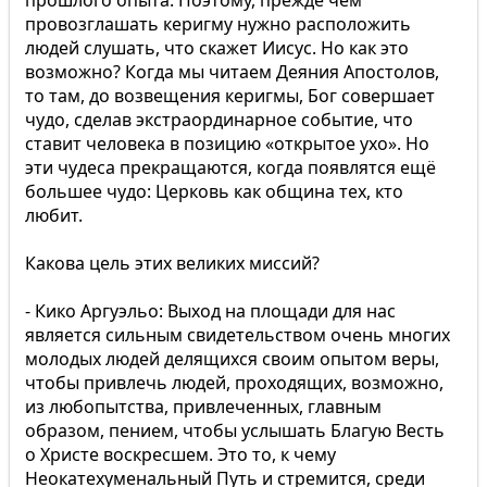
прошлого опыта. Поэтому, прежде чем
провозглашать керигму нужно расположить
людей слушать, что скажет Иисус. Но как это
возможно? Когда мы читаем Деяния Апостолов,
то там, до возвещения керигмы, Бог совершает
чудо, сделав экстраординарное событие, что
ставит человека в позицию «открытое ухо». Но
эти чудеса прекращаются, когда появлятся ещё
большее чудо: Церковь как община тех, кто
любит.
Какова цель этих великих миссий?
- Кико Аргуэльо: Выход на площади для нас
является сильным свидетельством очень многих
молодых людей делящихся своим опытом веры,
чтобы привлечь людей, проходящих, возможно,
из любопытства, привлеченных, главным
образом, пением, чтобы услышать Благую Весть
о Христе воскресшем. Это то, к чему
Неокатехуменальный Путь и стремится, среди