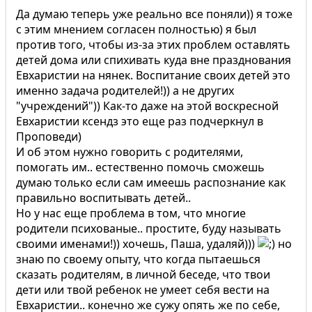
Да думаю теперь уже реально все поняли)) я тоже
с этим мнением согласен полностью) я был
против того, чтобы из-за этих проблем оставлять
детей дома или спихивать куда вне празднования
Евхаристии на нянек. Воспитание своих детей это
именно задача родителей!)) а не других
"учреждений")) Как-то даже на этой воскресной
Евхаристии ксендз это еще раз подчеркнул в
Проповеди)
И об этом нужно говорить с родителями,
помогать им.. естественно помочь сможешь
думаю только если сам имеешь распознание как
правильно воспитывать детей..
Но у нас еще проблема в том, что многие
родители психованые.. простите, буду называть
своими именами!)) хочешь, Паша, удаляй)))
но
знаю по своему опыту, что когда пытаешься
сказать родителям, в личной беседе, что твои
дети или твой ребенок не умеет себя вести на
Евхаристии.. конечно же сужу опять же по себе,