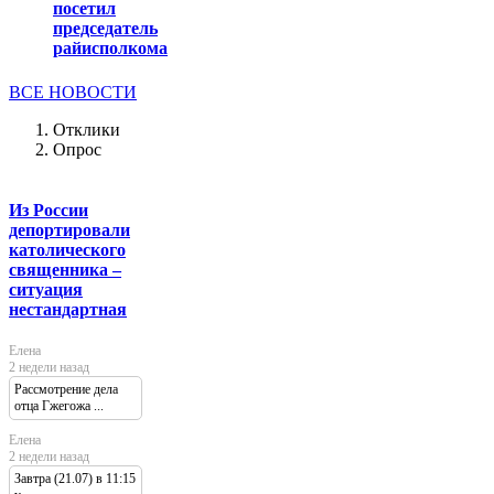
посетил
председатель
райисполкома
ВСЕ НОВОСТИ
Отклики
Опрос
Из России
депортировали
католического
священника –
ситуация
нестандартная
Елена
2 недели назад
Рассмотрение дела
отца Гжегожа ...
Елена
2 недели назад
Завтра (21.07) в 11:15