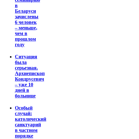
в
Беларуси
зачислены
6 человек
– меньше,
чем в
прошлом
году
Ситуация
была
серьезная.
Архиепископ
Кондрусевич
– уже 10
дней в
больнице
Особый
случай:
католический
санктуарий
в частном
порядке