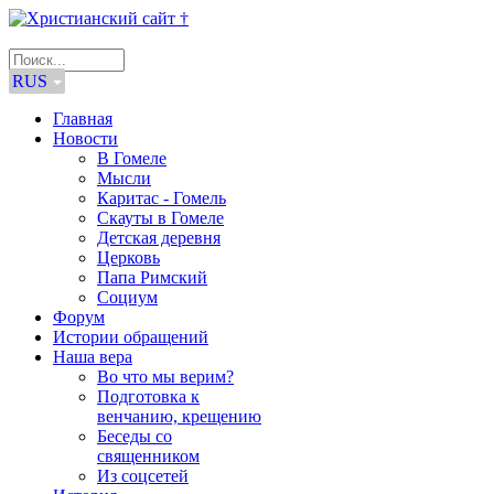
RUS
Главная
Новости
В Гомеле
Мысли
Каритас - Гомель
Скауты в Гомеле
Детская деревня
Церковь
Папа Римский
Социум
Форум
Истории обращений
Наша вера
Во что мы верим?
Подготовка к
венчанию, крещению
Беседы со
священником
Из соцсетей