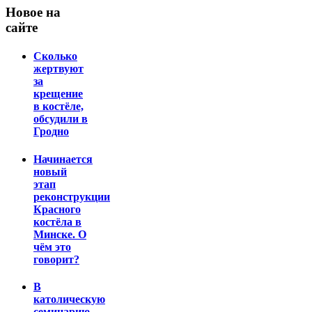
Новое на
сайте
Сколько
жертвуют
за
крещение
в костёле,
обсудили в
Гродно
Начинается
новый
этап
реконструкции
Красного
костёла в
Минске. О
чём это
говорит?
В
католическую
семинарию