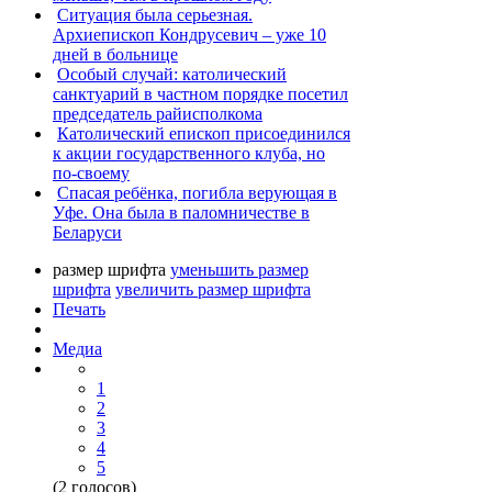
Ситуация была серьезная.
Архиепископ Кондрусевич – уже 10
дней в больнице
Особый случай: католический
санктуарий в частном порядке посетил
председатель райисполкома
Католический епископ присоединился
к акции государственного клуба, но
по-своему
Спасая ребёнка, погибла верующая в
Уфе. Она была в паломничестве в
Беларуси
размер шрифта
уменьшить размер
шрифта
увеличить размер шрифта
Печать
Медиа
1
2
3
4
5
(2 голосов)