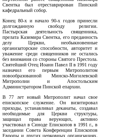
Свентка был отреставрирован Пинский
кафедральный собор.
Конец 80-х и начало 90-х годов принесли
долгожданную свободу религии.
Пастырская деятельность священника,
прелата Казимира Свентка, его преданность
делу Церкви, необыкновенные
организаторские способности, авторитет и
уважение среди священников не остались
без внимания со стороны Святого Престола.
Святейший Отец Иоанн Павел II в 1991 году
назначил его первым Митрополитом
новообразованной Минско-Могилевской
Митрополии и Апостольским
Администратором Пинской епархии.
В 77 лет новый Митрополит начал свое
епископское служение. Он визитировал
приходы, устанавливал деканаты, создавал
необходимые для Церкви структуры,
защищал права верующих, активно
участвовал в Синоде Епископов в 1991 г., в
заседании Совета Конференции Епископов
Европы и других церковных организациях,