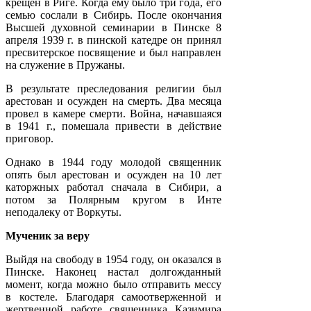
крещен в Риге. Когда ему было три года, его
семью сослали в Сибирь. После окончания
Высшей духовной семинарии в Пинске 8
апреля 1939 г. в пинской катедре он принял
пресвитерское посвящение и был направлен
на служение в Пружаны.
В результате преследования религии был
арестован и осужден на смерть. Два месяца
провел в камере смерти. Война, начавшаяся
в 1941 г., помешала привести в действие
приговор.
Однако в 1944 году молодой священник
опять был арестован и осужден на 10 лет
каторжных работал сначала в Сибири, а
потом за Полярным кругом в Инте
неподалеку от Воркуты.
Мученик за веру
Выйдя на свободу в 1954 году, он оказался в
Пинске. Наконец настал долгожданный
момент, когда можно было отправить мессу
в костеле. Благодаря самоотверженной и
жертвенной работе священника Казимира