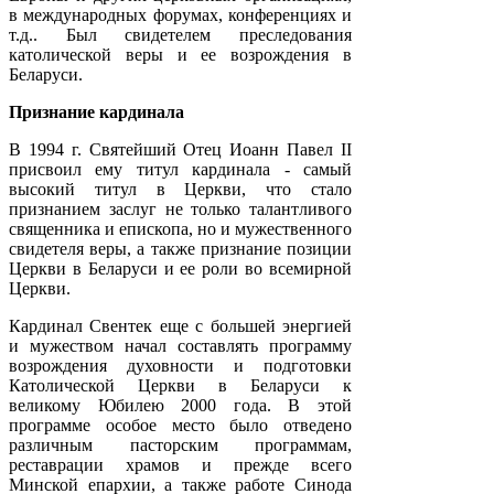
в международных форумах, конференциях и
т.д.. Был свидетелем преследования
католической веры и ее возрождения в
Беларуси.
Признание кардинала
В 1994 г. Святейший Отец Иоанн Павел II
присвоил ему титул кардинала - самый
высокий титул в Церкви, что стало
признанием заслуг не только талантливого
священника и епископа, но и мужественного
свидетеля веры, а также признание позиции
Церкви в Беларуси и ее роли во всемирной
Церкви.
Кардинал Свентек еще с большей энергией
и мужеством начал составлять программу
возрождения духовности и подготовки
Католической Церкви в Беларуси к
великому Юбилею 2000 года. В этой
программе особое место было отведено
различным пасторским программам,
реставрации храмов и прежде всего
Минской епархии, а также работе Синода