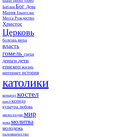
main
photo
video
Бог
Дева
Библия
Мария
Евангелие
Месса
Рождество
Христос
Церковь
болезнь
вера
власть
гомель
грехи
дети
деньги
епископ
жизнь
история
интернет
католики
костел
концерт
ксендз
крест
культура
любовь
мир
милосердие
молитва
мова
молодежь
паломничество