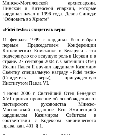
Минско-Могилевской архиепархии,
Пинской и Витебской епархий, которые
кардинал начал в 1996 года. Девиз Синода:
"Обновить во Христе".
«Fidei testis»: свидетель веры
11 февраля 1999 г. кардинал был избран
первым Председателем Конференции
Католических Епископов в Беларуси - это
подчеркнуло его ведущую роль в Церкви и в
стране. 27 сентября 2004 г. Святейший Отец
Иоанн Павел II вручил кардиналу Казимиру
Свёнтку специальную награду «Fidei testis»
(Свидетель веры), присужденную
Институтом Павла VI.
4 июня 2006 г. Святейший Отец Бенедикт
XVI принял прошение об освобождении от
пастырского руководства Минско-
Могилевской поданное Его Эминенцией
кардиналом Казимиром Свёнтком в
соответствии с Кодексом канонического
права, кан. 401, § 1.