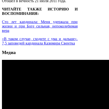
Отошел в вечность 21 июля 2011 года.
ЧИТАЙТЕ ТАКЖЕ ИСТОРИЮ И
ВОСПОМИНАНИЯ:
Сто лет кардинала: Меня удержала при
жизни и при Боге сильная, непоколебимая
вера
«В таком случае, сходите с ума и дальше».
7,5 заповедей кардинала Казимира Свентка
Медиа