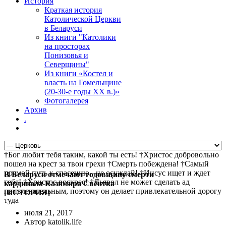
История
Краткая история
Католической Церкви
в Беларуси
Из книги "Католики
на просторах
Понизовья и
Северщины"
Из книги «Костел и
власть на Гомельщине
(20-30-е годы ХХ в.)»
Фотогалерея
Архив
.
†Бог любит тебя таким, какой ты есть! †Христос добровольно
пошел на крест за твои грехи †Смерть побеждена! †Самый
прямой путь к спасению - не осуждай! †Иисус ищет и ждет
В Беларуси отмечают годовщину смерти
тебя! †Христос воскрес! †Дьявол не может сделать ад
кардинала Казимира Свёнтка
привлекательным, поэтому он делает привлекательной дорогу
[ИСТОРИЯ]
туда
июля 21, 2017
Автор katolik.life