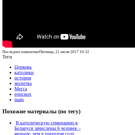
Последнее изменениеПятница, 21 июля 2017 10:32
Теги
Церковь
католики
история
молитва
Месса
епископ
main
Похожие материалы (по тегу)
В католическую семинарию в
Беларуси зачислены 6 человек –
меньше, чем в прошлом году