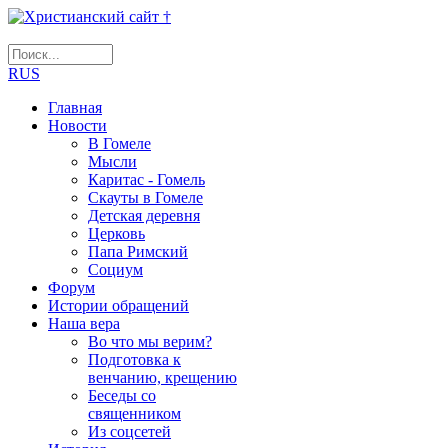
RUS
Главная
Новости
В Гомеле
Мысли
Каритас - Гомель
Скауты в Гомеле
Детская деревня
Церковь
Папа Римский
Социум
Форум
Истории обращений
Наша вера
Во что мы верим?
Подготовка к
венчанию, крещению
Беседы со
священником
Из соцсетей