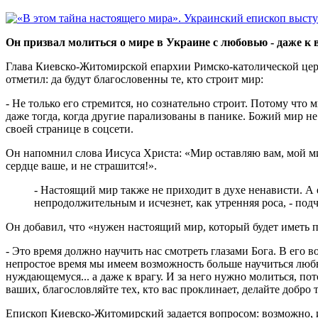
Он призвал молиться о мире в Украине с любовью - даже к 
Глава Киевско-Житомирской епархии Римско-католической церкв
отметил: да будут благословенны те, кто строит мир:
- Не только его стремится, но сознательно строит. Потому что м
даже тогда, когда другие парализованы в панике. Божий мир н
своей странице в соцсети.
Он напомнил слова Иисуса Христа: «Мир оставляю вам, мой мир 
сердце ваше, и не страшится!».
- Настоящий мир также не приходит в духе ненависти. А е
непродолжительным и исчезнет, как утренняя роса, - под
Он добавил, что «нужен настоящий мир, который будет иметь 
- Это время должно научить нас смотреть глазами Бога. В его во
непростое время мы имеем возможность больше научиться любв
нуждающемуся... а даже к врагу. И за него нужно молиться, по
ваших, благословляйте тех, кто вас проклинает, делайте добро 
Епископ Киевско-Житомирский задается вопросом: возможно, 