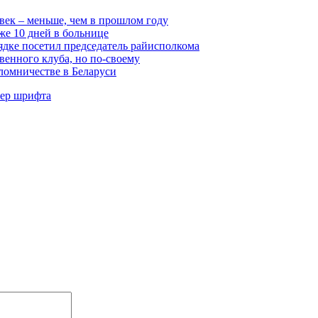
век – меньше, чем в прошлом году
же 10 дней в больнице
ядке посетил председатель райисполкома
венного клуба, но по-своему
ломничестве в Беларуси
мер шрифта