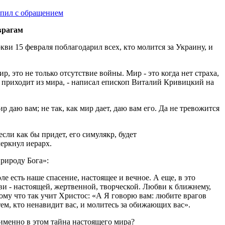
врагам
и 15 февраля поблагодарил всех, кто молится за Украину, и
ир, это не только отсутствие войны. Мир - это когда нет страха,
е приходит из мира, - написал епископ Виталий Кривицкий на
даю вам; не так, как мир дает, даю вам его. Да не тревожится
сли как бы придет, его симулякр, будет
черкнул иерарх.
природу Бога»:
ле есть наше спасение, настоящее и вечное. А еще, в это
и - настоящей, жертвенной, творческой. Любви к ближнему,
тому что так учит Христос: «А Я говорю вам: любите врагов
тем, кто ненавидит вас, и молитесь за обижающих вас».
именно в этом тайна настоящего мира?