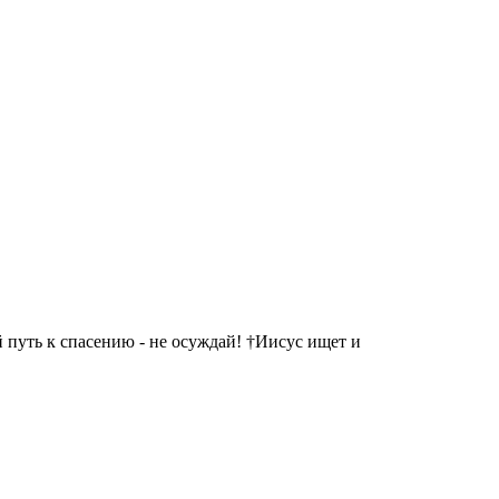
 путь к спасению - не осуждай! †Иисус ищет и