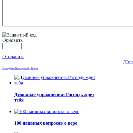
Обновить
Отправить
JCom
FaLang translation system by Faboba
Духовные упражнения: Господь ждет
тебя
100 наивных вопросов о вере