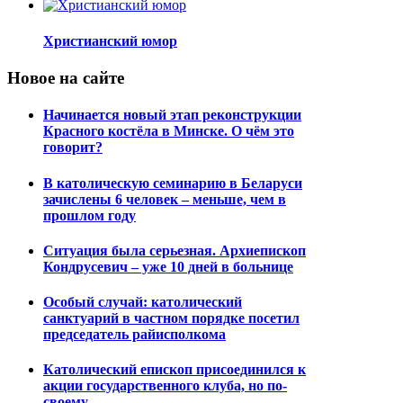
Христианский юмор
Новое на сайте
Начинается новый этап реконструкции
Красного костёла в Минске. О чём это
говорит?
В католическую семинарию в Беларуси
зачислены 6 человек – меньше, чем в
прошлом году
Ситуация была серьезная. Архиепископ
Кондрусевич – уже 10 дней в больнице
Особый случай: католический
санктуарий в частном порядке посетил
председатель райисполкома
Католический епископ присоединился к
акции государственного клуба, но по-
своему