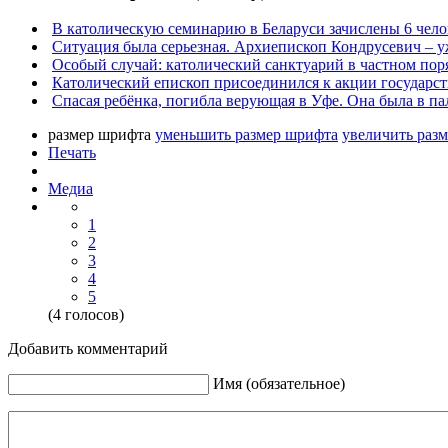
В католическую семинарию в Беларуси зачислены 6 чело
Ситуация была серьезная. Архиепископ Кондрусевич – у
Особый случай: католический санктуарий в частном пор
Католический епископ присоединился к акции государст
Спасая ребёнка, погибла верующая в Уфе. Она была в па
размер шрифта
уменьшить размер шрифта
увеличить раз
Печать
Медиа
1
2
3
4
5
(4 голосов)
Добавить комментарий
Имя (обязательное)