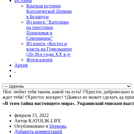
История
Краткая история
Католической Церкви
в Беларуси
Из книги "Католики
на просторах
Понизовья и
Северщины"
Из книги «Костел и
власть на Гомельщине
(20-30-е годы ХХ в.)»
Фотогалерея
Архив
.
†Бог любит тебя таким, какой ты есть! †Христос добровольно 
ждет тебя! †Христос воскрес! †Дьявол не может сделать ад пр
«В этом тайна настоящего мира». Украинский епископ выс
февраля 15, 2022
Автор KATOLIK.LIFE
Опубликовано в
Церковь
Добавить комментарий