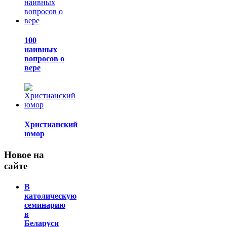
100
наивных
вопросов о
вере
Христианский
юмор
Новое на
сайте
В
католическую
семинарию
в
Беларуси