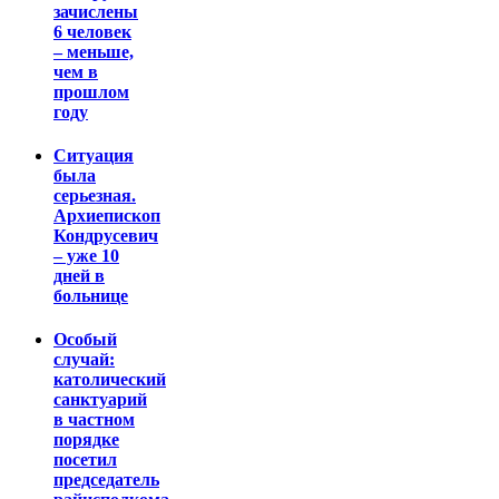
зачислены
6 человек
– меньше,
чем в
прошлом
году
Ситуация
была
серьезная.
Архиепископ
Кондрусевич
– уже 10
дней в
больнице
Особый
случай:
католический
санктуарий
в частном
порядке
посетил
председатель