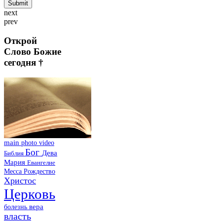
next
prev
Открой
Слово Божие
сегодня †
main
photo
video
Бог
Дева
Библия
Мария
Евангелие
Месса
Рождество
Христос
Церковь
болезнь
вера
власть