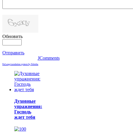
Обновить
Отправить
JComments
FaLang translation system by Faboba
Духовные
упражнения:
Господь
ждет тебя