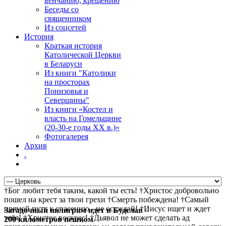
венчанию, крещению
Беседы со
священником
Из соцсетей
История
Краткая история
Католической Церкви
в Беларуси
Из книги "Католики
на просторах
Понизовья и
Северщины"
Из книги «Костел и
власть на Гомельщине
(20-30-е годы ХХ в.)»
Фотогалерея
Архив
.
†Бог любит тебя таким, какой ты есть! †Христос добровольно
пошел на крест за твои грехи †Смерть побеждена! †Самый
прямой путь к спасению - не осуждай! †Иисус ищет и ждет
Загадочный пилигрим идет в Будслав –
тебя! †Христос воскрес! †Дьявол не может сделать ад
200 километров пешком