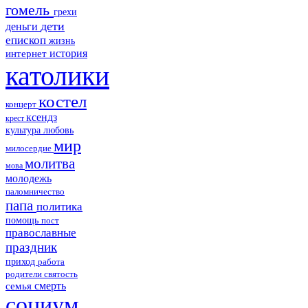
гомель
грехи
дети
деньги
епископ
жизнь
история
интернет
католики
костел
концерт
ксендз
крест
культура
любовь
мир
милосердие
молитва
мова
молодежь
паломничество
папа
политика
помощь
пост
православные
праздник
приход
работа
родители
святость
смерть
семья
социум