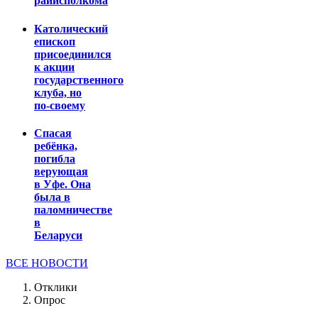
райисполкома
Католический
епископ
присоединился
к акции
государственного
клуба, но
по-своему
Спасая
ребёнка,
погибла
верующая
в Уфе. Она
была в
паломничестве
в
Беларуси
ВСЕ НОВОСТИ
Отклики
Опрос