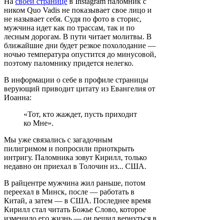
На
своей странице
в Instagram паломник с
ником Quo Vadis не показывает свое лицо и
не называет себя. Судя по фото в сторис,
мужчина идет как по трассам, так и по
лесным дорогам. В пути читает молитвы. В
ближайшие дни будет резкое похолодание —
ночью температура опустится до минусовой,
поэтому паломнику придется нелегко.
В информации о себе в профиле страницы
верующий приводит цитату из Евангелия от
Иоанна:
«Тот, кто жаждет, пусть приходит
ко Мне».
Мы уже связались с загадочным
пилигримом и попросили приоткрыть
интригу. Паломника зовут Кирилл, только
недавно он приехал в Толочин из... США.
В райцентре мужчина жил раньше, потом
переехал в Минск, после — работать в
Китай, а затем — в США. Последнее время
Кирилл стал читать Божье Слово, которое
изменило его жизнь — он решил вернуться в