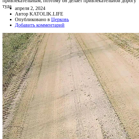
привлекательным, поэтому он делает привлекательной дорогу
туда
апреля 2, 2024
Автор KATOLIK.LIFE
Опубликовано в
Церковь
Добавить комментарий