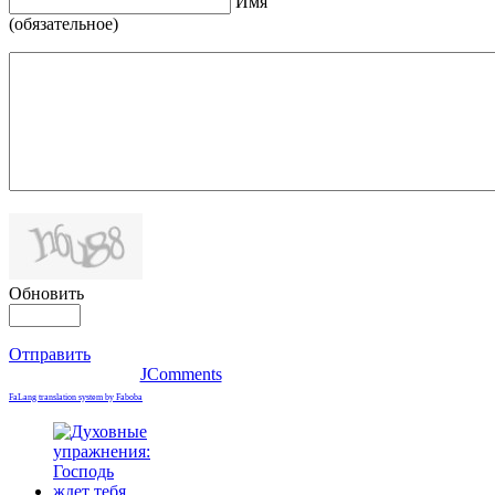
Имя
(обязательное)
Обновить
Отправить
JComments
FaLang translation system by Faboba