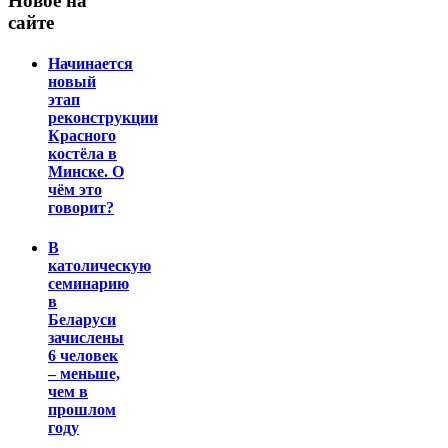
Новое на
сайте
Начинается
новый
этап
реконструкции
Красного
костёла в
Минске. О
чём это
говорит?
В
католическую
семинарию
в
Беларуси
зачислены
6 человек
– меньше,
чем в
прошлом
году