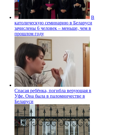
В
католическую семинарию в Беларуси
зачислены 6 человек – меньше, чем в
прошлом году
Спасая ребёнка, погибла верующая в
Уфе. Она была в паломничестве в
Беларуси