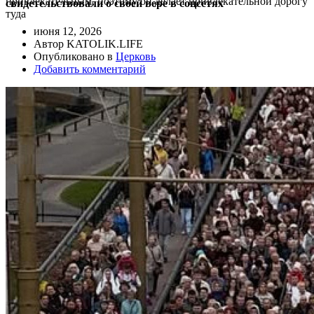
привлекательным, поэтому он делает привлекательной дорогу
свидетельствовали о своей вере в соцсетях
туда
июня 12, 2026
Автор KATOLIK.LIFE
Опубликовано в
Церковь
Добавить комментарий