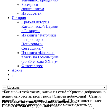
венчанию, крещению
Беседы со
священником
Из соцсетей
История
Краткая история
Католической Церкви
в Беларуси
Из книги "Католики
на просторах
Понизовья и
Северщины"
Из книги «Костел и
власть на Гомельщине
(20-30-е годы ХХ в.)»
Фотогалерея
Архив
.
†Бог любит тебя таким, какой ты есть! †Христос добровольно
пошел на крест за твои грехи †Смерть побеждена! †Самый
прямой путь к спасению - не осуждай! †Иисус ищет и ждет
Не только на улице: участники процессии
тебя! †Христос воскрес! †Дьявол не может сделать ад
Божьего Тела в Гродно массово