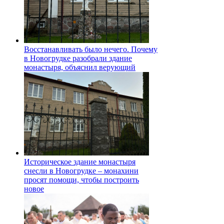
Восстанавливать было нечего. Почему
в Новогрудке разобрали здание
монастыря, объяснил верующий
Историческое здание монастыря
снесли в Новогрудке – монахини
просят помощи, чтобы построить
новое