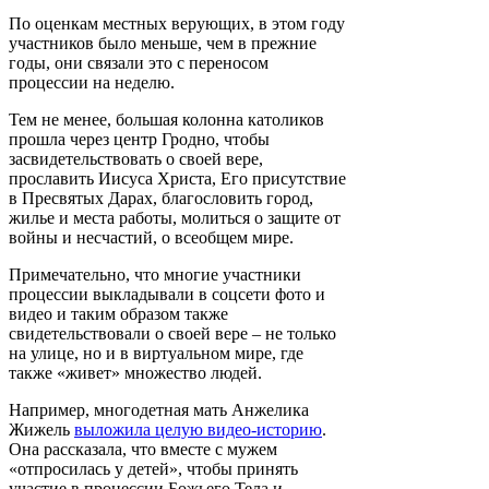
По оценкам местных верующих, в этом году
участников было меньше, чем в прежние
годы, они связали это с переносом
процессии на неделю.
Тем не менее, большая колонна католиков
прошла через центр Гродно, чтобы
засвидетельствовать о своей вере,
прославить Иисуса Христа, Его присутствие
в Пресвятых Дарах, благословить город,
жилье и места работы, молиться о защите от
войны и несчастий, о всеобщем мире.
Примечательно, что многие участники
процессии выкладывали в соцсети фото и
видео и таким образом также
свидетельствовали о своей вере – не только
на улице, но и в виртуальном мире, где
также «живет» множество людей.
Например, многодетная мать Анжелика
Жижель
выложила целую видео-историю
.
Она рассказала, что вместе с мужем
«отпросилась у детей», чтобы принять
участие в процессии Божьего Тела и