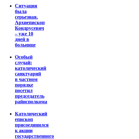
Ситуация
была
серьезная.
Архиепископ
Кондрусевич
– уже 10
дней в
больнице
Особый
случай:
католический
санктуарий
в частном
порядке
посетил
председатель
райисполкома
Католический
епископ
присоединился
к акции
государственного