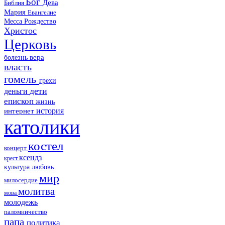
Бог
Дева
Библия
Мария
Евангелие
Месса
Рождество
Христос
Церковь
болезнь
вера
власть
гомель
грехи
дети
деньги
епископ
жизнь
история
интернет
католики
костел
концерт
ксендз
крест
культура
любовь
мир
милосердие
молитва
мова
молодежь
паломничество
папа
политика