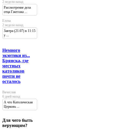
2 недели назад
Рассмотрение дела
отца Гжегожа ...
Елена
2 недели назад
Завтра (21.07) в 11:15
у ...
Немного
экзотики из...
Брянска, где
местных
католиков
почти не
осталось
Вячеслав
6 дней назад
А что Католическая
Церковь ...
Для чего быть
верующим?