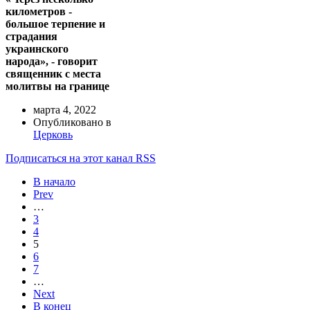
километров -
большое терпение и
страдания
украинского
народа», - говорит
священник с места
молитвы на границе
марта 4, 2022
Опубликовано в
Церковь
Подписаться на этот канал RSS
В начало
Prev
…
3
4
5
6
7
…
Next
В конец