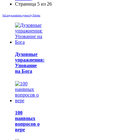
Страница 5 из 26
FaLang translation system by Faboba
Духовные
упражнения:
Упование
на Бога
100
наивных
вопросов о
вере