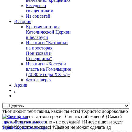
венчанию, крещению
Беседы со
священником
Из соцсетей
История
Краткая история
Католической Церкви
в Беларуси
Из книги "Католики
на просторах
Понизовья и
Северщины"
Из книги «Костел и
власть на Гомельщине
(20-30-е годы ХХ в.)»
Фотогалерея
Архив
.
†Бог любит тебя таким, какой ты есть! †Христос добровольно
пошел на крест за твои грехи †Смерть побеждена! †Самый
прямой путь к спасению - не осуждай! †Иисус ищет и ждет
тебя! †Христос воскрес! †Дьявол не может сделать ад