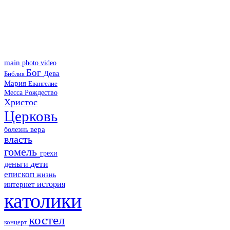
main
photo
video
Бог
Дева
Библия
Мария
Евангелие
Месса
Рождество
Христос
Церковь
болезнь
вера
власть
гомель
грехи
дети
деньги
епископ
жизнь
история
интернет
католики
костел
концерт