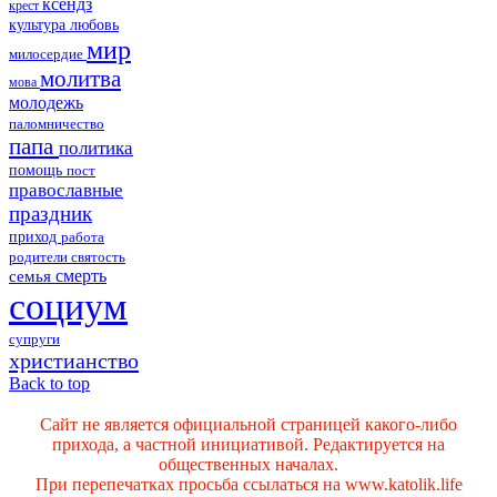
ксендз
крест
культура
любовь
мир
милосердие
молитва
мова
молодежь
паломничество
папа
политика
помощь
пост
православные
праздник
приход
работа
родители
святость
смерть
семья
социум
супруги
христианство
Back to top
Сайт не является официальной страницей какого-либо
прихода, а частной инициативой. Редактируется на
общественных началах.
При перепечатках просьба ссылаться на www.katolik.life