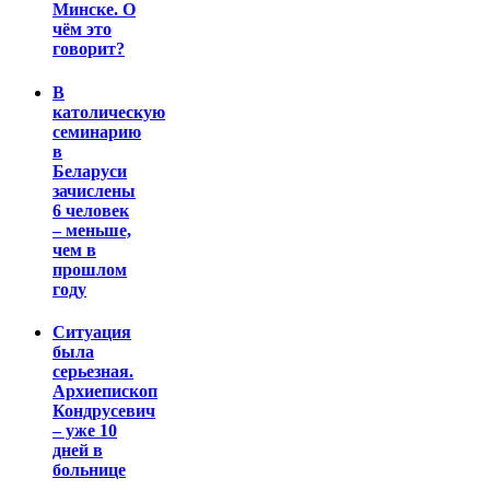
Минске. О
чём это
говорит?
В
католическую
семинарию
в
Беларуси
зачислены
6 человек
– меньше,
чем в
прошлом
году
Ситуация
была
серьезная.
Архиепископ
Кондрусевич
– уже 10
дней в
больнице