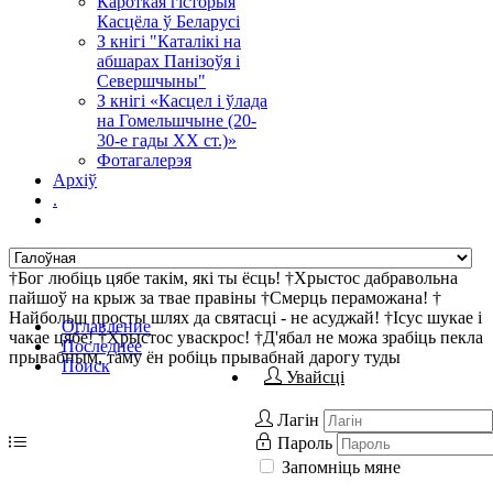
Кароткая гісторыя
Касцёла ў Беларусі
З кнігі "Каталікі на
абшарах Панізоўя і
Севершчыны"
З кнігі «Касцел і ўлада
на Гомельшчыне (20-
30-е гады ХХ ст.)»
Фотагалерэя
Архіў
.
†Бог любіць цябе такім, які ты ёсць! †Хрыстос дабравольна
пайшоў на крыж за твае правіны †Смерць пераможана! †
Найбольш просты шлях да святасці - не асуджай! †Ісус шукае і
Оглавление
чакае цябе! †Хрыстос уваскрос! †Д'ябал не можа зрабіць пекла
Последнее
прывабным, таму ён робіць прывабнай дарогу туды
Поиск
Увайсці
Лагін
Пароль
Запомніць мяне