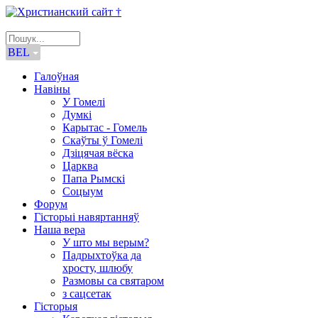
BEL
Галоўная
Навіны
У Гомелі
Думкі
Карытас - Гомель
Скаўты ў Гомелі
Дзіцячая вёска
Царква
Папа Рымскі
Соцыум
Форум
Гісторыі навяртанняў
Наша вера
У што мы верым?
Падрыхтоўка да
хросту, шлюбу
Размовы са святаром
з сацсетак
Гісторыя