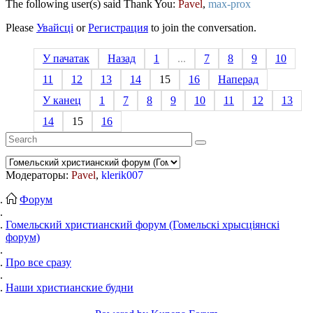
The following user(s) said Thank You:
Pavel
,
max-prox
Please
Увайсці
or
Регистрация
to join the conversation.
У пачатак
Назад
1
...
7
8
9
10
11
12
13
14
15
16
Наперад
У канец
1
7
8
9
10
11
12
13
14
15
16
Модераторы:
Pavel
,
klerik007
Форум
Гомельский христианский форум (Гомельскі хрысціянскі
форум)
Про все сразу
Наши христианские будни