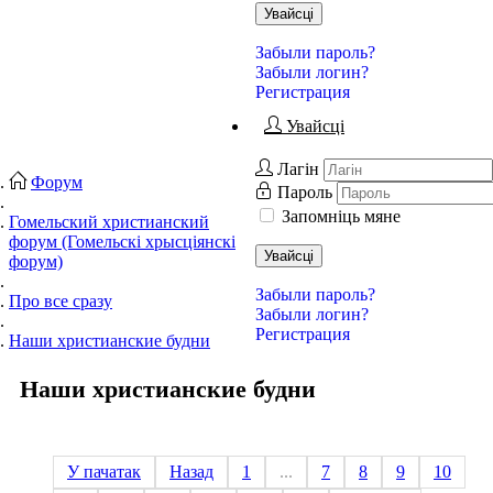
Увайсці
Забыли пароль?
Забыли логин?
Регистрация
Увайсці
Лагін
Форум
Пароль
Запомніць мяне
Гомельский христианский
форум (Гомельскі хрысціянскі
Увайсці
форум)
Забыли пароль?
Про все сразу
Забыли логин?
Регистрация
Наши христианские будни
Наши христианские будни
У пачатак
Назад
1
...
7
8
9
10