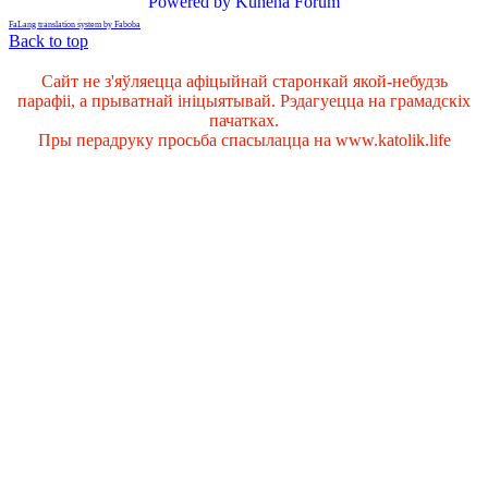
Powered by
Kunena Forum
FaLang translation system by Faboba
Back to top
Сайт не з'яўляецца афіцыйнай старонкай якой-небудзь
парафіі, а прыватнай ініцыятывай. Рэдагуецца на грамадскіх
пачатках.
Пры перадруку просьба спасылацца на www.katolik.life