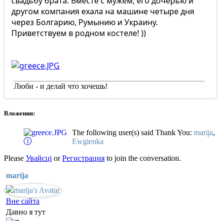
свадьбу брата. Вместе с мужем, его дочерью и
другом компания ехала на машине четыре дня
через Болгарию, Румынию и Украину.
Приветствуем в родном костеле! ))
Люби - и делай что хочешь!
Вложения:
The following user(s) said Thank You:
marija
,
Ewgienka
Please
Увайсці
or
Регистрация
to join the conversation.
marija
Вне сайта
Давно я тут