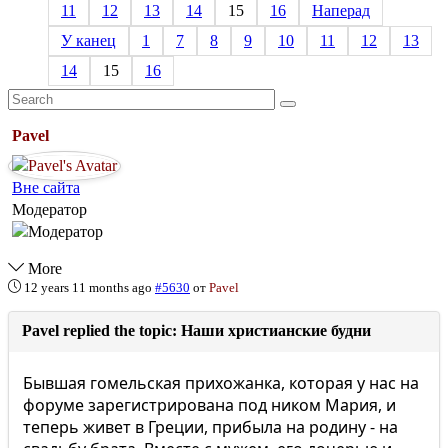
11
12
13
14
15
16
Наперад
У канец
1
7
8
9
10
11
12
13
14
15
16
Pavel
Вне сайта
Модератор
More
12 years 11 months ago
#5630
от
Pavel
Pavel replied the topic: Наши христианские будни
Бывшая гомельская прихожанка, которая у нас на
форуме зарегистрирована под ником Мария, и
теперь живет в Греции, прибыла на родину - на