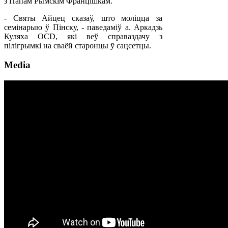
з Папам Рымскім Францішкам.
- Святы Айцец сказаў, што моліцца за
семінарыю ў Пінску, - паведаміў а. Аркадзь
Куляха OCD, які веў справаздачу з
пілігрымкі на сваёй старонцы ў сацсетцы.
Media