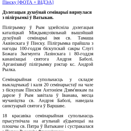
Дэлегацыя духоўнай семінарыі вярнулася
з пілігрымкі ў Ватыкан.
Пілігрымку ў Рым здзейсніла дэлегацыя
каталіцкай Міждыяцэзіяльнай вышэйшай
духоўнай семінарыі імя св. Тамаша
Аквінскага ў Пінску. Пілігрымка прайшла з
нагоды 100-годдзя біскупскай сакры Слугі
Божага Зыгмунта Лазінскага і 80-годдзя
кананізацыі святога Андрэя Баболі.
Арганізаваў пілігрымку рэктар кс. Андрэй
Рылка.
Семінарыйная супольнасць у складзе
выкладчыкаў і каля 20 семінарыстаў на чале
з біскупам Пінскім Антоніем Дзям'янкам па
дарозе ў Рым завітала ў Іванава, месца
мучаніцтва св. Андрэя Баболі, наведала
санктуарый святога ў Варшаве.
18 красавіка семінарыйная супольнасць
прысутнічала на агульнай аўдыенцыі на
плошчы св. Пятра ў Ватыкане і сустракалася