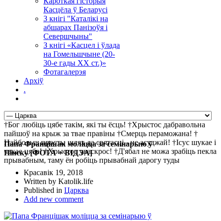
Кароткая гісторыя
Касцёла ў Беларусі
З кнігі "Каталікі на
абшарах Панізоўя і
Севершчыны"
З кнігі «Касцел і ўлада
на Гомельшчыне (20-
30-е гады ХХ ст.)»
Фотагалерэя
Архіў
.
†Бог любіць цябе такім, які ты ёсць! †Хрыстос дабравольна
пайшоў на крыж за твае правіны †Смерць пераможана! †
Найбольш просты шлях да святасці - не асуджай! †Ісус шукае і
Папа Францішак моліцца за семінарыю ў
чакае цябе! †Хрыстос уваскрос! †Д'ябал не можа зрабіць пекла
Пінску [ФОТА + ВІДЭА]
прывабным, таму ён робіць прывабнай дарогу туды
Красавік 19, 2018
Written by Katolik.life
Published in
Царква
Add new comment