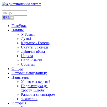
BEL
Галоўная
Навіны
У Гомелі
Думкі
Карытас - Гомель
Скаўты ў Гомелі
Дзіцячая вёска
Царква
Папа Рымскі
Соцыум
Форум
Гісторыі навяртанняў
Наша вера
У што мы верым?
Падрыхтоўка да
хросту, шлюбу
Размовы са святаром
з сацсетак
Гісторыя