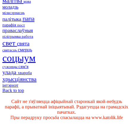
малітва
мова
моладзь
міласэрнасць
папа
палітыка
парафія
пост
праваслаўныя
пілігрымка
работа
свет
свята
смерць
святасць
соцыум
сям'я
сужэнцы
улада
хвароба
хрысціянства
інтэрнэт
Back to top
Сайт не з'яўляецца афіцыйнай старонкай якой-небудзь
парафіі, а прыватнай ініцыятывай. Рэдагуецца на грамадскіх
пачатках.
Пры перадруку просьба спасылацца на www.katolik.life