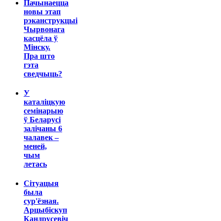
Пачынаецца
новы этап
рэканструкцыі
Чырвонага
касцёла ў
Мінску.
Пра што
гэта
сведчыць?
У
каталіцкую
семінарыю
ў Беларусі
залічаны 6
чалавек –
меней,
чым
летась
Сітуацыя
была
сур'ёзная.
Арцыбіскуп
Кандрусевіч