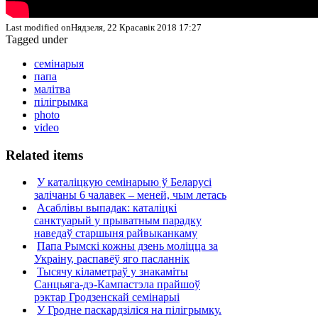
Last modified onНядзеля, 22 Красавік 2018 17:27
Tagged under
семінарыя
папа
малітва
пілігрымка
photo
video
Related items
У каталіцкую семінарыю ў Беларусі
залічаны 6 чалавек – меней, чым летась
Асаблівы выпадак: каталіцкі
санктуарый у прыватным парадку
наведаў старшыня райвыканкаму
Папа Рымскі кожны дзень моліцца за
Украіну, распавёў яго пасланнік
Тысячу кіламетраў у знакаміты
Санцьяга-дэ-Кампастэла прайшоў
рэктар Гродзенскай семінарыі
У Гродне паскардзіліся на пілігрымку.