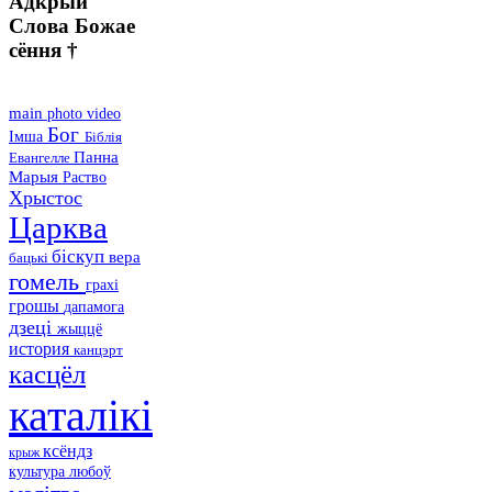
Адкрый
Слова Божае
сёння †
main
photo
video
Бог
Імша
Біблія
Панна
Евангелле
Марыя
Раство
Хрыстос
Царква
біскуп
вера
бацькі
гомель
грахі
грошы
дапамога
дзеці
жыццё
история
канцэрт
касцёл
каталікі
ксёндз
крыж
культура
любоў