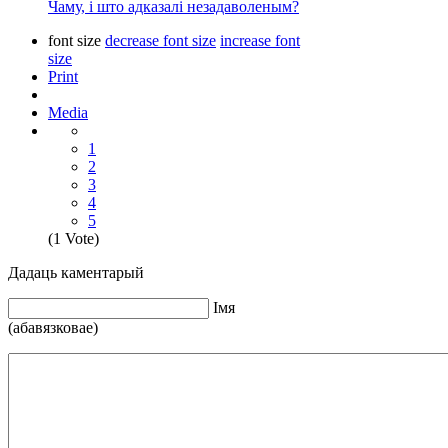
Чаму, і што адказалі незадаволеным?
font size
decrease font size
increase font
size
Print
Media
1
2
3
4
5
(1 Vote)
Дадаць каментарый
Iмя
(абавязковае)