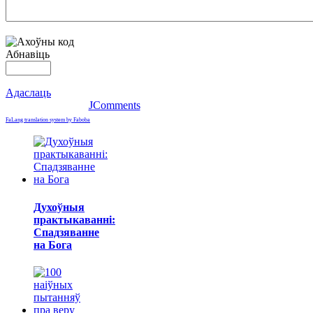
Абнавіць
Адаслаць
JComments
FaLang translation system by Faboba
Духоўныя
практыкаванні:
Спадзяванне
на Бога