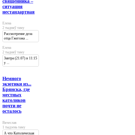
священника –
ситуация
нестандартная
Елена
2 тыдняў таму
Рассмотрение дела
отца Гжегожа ...
Елена
2 тыдняў таму
Завтра (21.07) в 11:15
у ...
Немного
экзотики из...
Брянска, где
местных
католиков
почти не
осталось
Вячеслав
1 тыдзень таму
А что Католическая