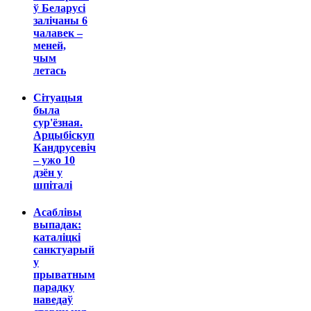
ў Беларусі
залічаны 6
чалавек –
меней,
чым
летась
Сітуацыя
была
сур'ёзная.
Арцыбіскуп
Кандрусевіч
– ужо 10
дзён у
шпіталі
Асаблівы
выпадак:
каталіцкі
санктуарый
у
прыватным
парадку
наведаў