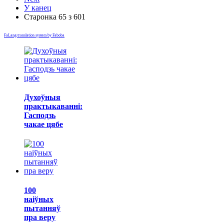
У канец
Старонка 65 з 601
FaLang translation system by Faboba
Духоўныя
практыкаванні:
Гасподзь
чакае цябе
100
наіўных
пытанняў
пра веру