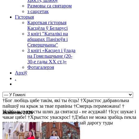
хросту, шлюбу
Размовы са святаром
з сацсетак
Гісторыя
Кароткая гісторыя
Касцёла ў Беларусі
З кнігі "Каталікі на
абшарах Панізоўя і
Севершчыны"
З кнігі «Касцел і ўлада
на Гомельшчыне (20-
30-е гады ХХ ст.)»
Фотагалерэя
Архіў
.
†Бог любіць цябе такім, які ты ёсць! †Хрыстос дабравольна
пайшоў на крыж за твае правіны †Смерць пераможана! †
Найбольш просты шлях да святасці - не асуджай! †Ісус шукае і
Жнівень 2026
чакае цябе! †Хрыстос уваскрос! †Д'ябал не можа зрабіць пекла
прывабным, таму ён робіць прывабнай дарогу туды