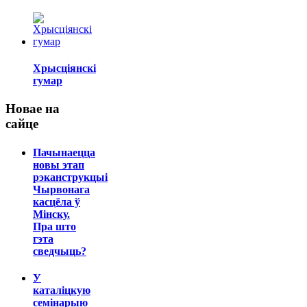
Хрысціянскі
гумар
Новае на
сайце
Пачынаецца
новы этап
рэканструкцыі
Чырвонага
касцёла ў
Мінску.
Пра што
гэта
сведчыць?
У
каталіцкую
семінарыю