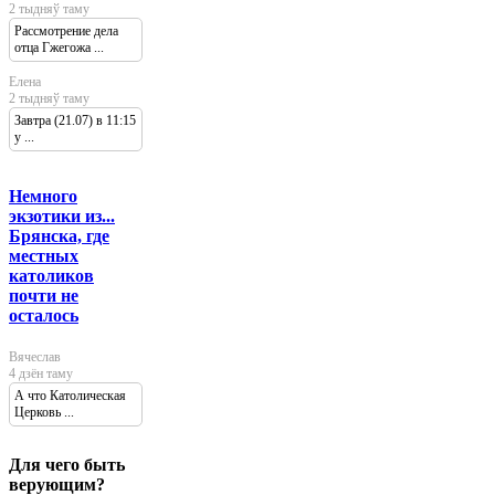
2 тыдняў таму
Рассмотрение дела
отца Гжегожа ...
Елена
2 тыдняў таму
Завтра (21.07) в 11:15
у ...
Немного
экзотики из...
Брянска, где
местных
католиков
почти не
осталось
Вячеслав
4 дзён таму
А что Католическая
Церковь ...
Для чего быть
верующим?