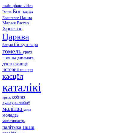
main
photo
video
Бог
Імша
Біблія
Панна
Евангелле
Марыя
Раство
Хрыстос
Царква
біскуп
вера
бацькі
гомель
грахі
грошы
дапамога
дзеці
жыццё
история
канцэрт
касцёл
каталікі
ксёндз
крыж
культура
любоў
малітва
мова
моладзь
міласэрнасць
папа
палітыка