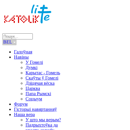
BEL
Галоўная
Навіны
У Гомелі
Думкі
Карытас - Гомель
Скаўты ў Гомелі
Дзіцячая вёска
Царква
Папа Рымскі
Соцыум
Форум
Гісторыі навяртанняў
Наша вера
У што мы верым?
Падрыхтоўка да