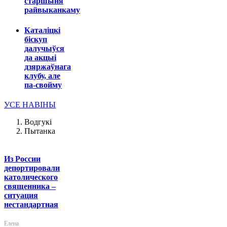
старшыня
райвыканкаму
Каталіцкі
біскуп
далучыўся
да акцыі
дзяржаўнага
клубу, але
па-свойму
УСЕ НАВІНЫ
Водгукі
Пытанка
Из России
депортировали
католического
священника –
ситуация
нестандартная
Елена