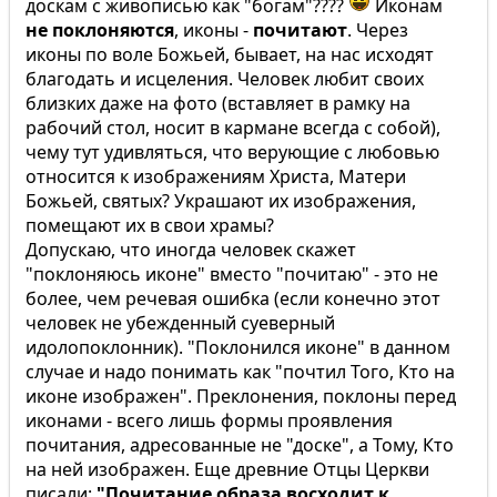
доскам с живописью как "богам"????
Иконам
не поклоняются
, иконы -
почитают
. Через
иконы по воле Божьей, бывает, на нас исходят
благодать и исцеления. Человек любит своих
близких даже на фото (вставляет в рамку на
рабочий стол, носит в кармане всегда с собой),
чему тут удивляться, что верующие с любовью
относится к изображениям Христа, Матери
Божьей, святых? Украшают их изображения,
помещают их в свои храмы?
Допускаю, что иногда человек скажет
"поклоняюсь иконе" вместо "почитаю" - это не
более, чем речевая ошибка (если конечно этот
человек не убежденный суеверный
идолопоклонник). "Поклонился иконе" в данном
случае и надо понимать как "почтил Того, Кто на
иконе изображен". Преклонения, поклоны перед
иконами - всего лишь формы проявления
почитания, адресованные не "доске", а Тому, Кто
на ней изображен. Еще древние Отцы Церкви
писали:
"Почитание образа восходит к