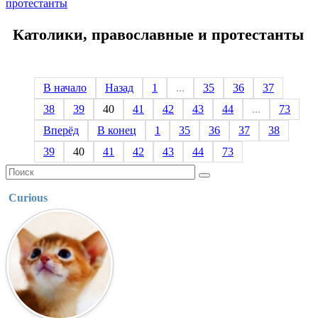
протестанты
Католики, православные и протестанты
В начало
Назад
1
...
35
36
37
38
39
40
41
42
43
44
...
73
Вперёд
В конец
1
35
36
37
38
39
40
41
42
43
44
73
Curious