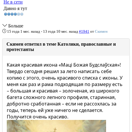
Не в сети
Давно я тут
Больше
15 года 1 мес. назад
-
13 года 10 мес. назад
#1941
от
Скимен
Скимен ответил в теме Католики, православные и
протестанты
Какая красивая икона «Маці Божая Будслаўская»!
Твердо сегодня решил за лето написать себе
копию с этого, очень красивого списка с иконы. У
меня как раз и рама подходящая по размеру есть
– большая и красивая – золоченая, из широкого
багета сложного лепного профиля, старинная,
добротно сработанная – если не рассохлась за
годы, теперь ей уже ничего не сделается.
Получится очень красиво.