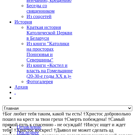
венчанию, крещению
Беседы со
священником
Из соцсетей
История
Краткая история
Католической Церкви
в Беларуси
Из книги "Католики
на просторах
Понизовья и
Северщины"
Из книги «Костел и
власть на Гомельщине
(20-30-е годы ХХ в.)»
Фотогалерея
Архив
.
†Бог любит тебя таким, какой ты есть! †Христос добровольно
пошел на крест за твои грехи †Смерть побеждена! †Самый
прямой путь к спасению - не осуждай! †Иисус ищет и ждет
Оглавление
тебя! †Христос воскрес! †Дьявол не может сделать ад
Последнее