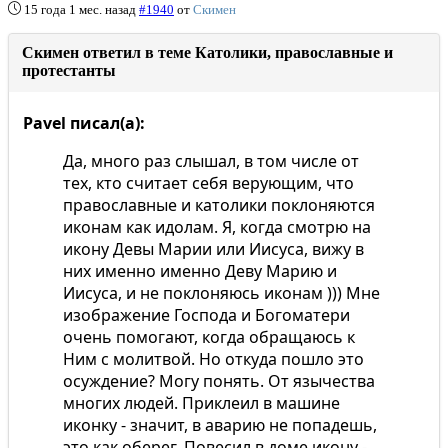
15 года 1 мес. назад
#1940
от
Скимен
Скимен ответил в теме Католики, православные и
протестанты
Pavel писал(а):
Да, много раз слышал, в том числе от
тех, кто считает себя верующим, что
православные и католики поклоняются
иконам как идолам. Я, когда смотрю на
икону Девы Марии или Иисуса, вижу в
них именно именно Деву Марию и
Иисуса, и не поклоняюсь иконам ))) Мне
изображение Господа и Богоматери
очень помогают, когда обращаюсь к
Ним с молитвой. Но откуда пошло это
осуждение? Могу понять. От язычества
многих людей. Приклеил в машине
иконку - значит, в аварию не попадешь,
это как оберег. Повесил в доме икону -