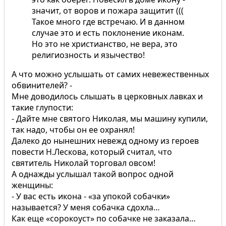
значит, от воров и пожара защитит (((
Такое много где встречаю. И в данном
случае это и есть поклонение иконам.
Но это не христианство, не вера, это
религиозность и язычество!
А что можно услышать от самих невежественных
обвинителей? -
Мне доводилось слышать в церковных лавках и
такие глупости:
- Дайте мне святого Николая, мы машину купили,
так надо, чтобы он ее охранял!
Далеко до нынешних невежд одному из героев
повести Н.Лескова, который считал, что
святитель Николай торговал овсом!
А однажды услышал такой вопрос одной
женщины:
- У вас есть икона - «за упокой собачки»
называется? У меня собачка сдохла…
Как еще «сорокоуст» по собачке не заказала…