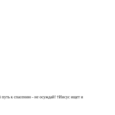
 путь к спасению - не осуждай! †Иисус ищет и