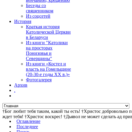
венчанию, крещению
Беседы со
священником
Из соцсетей
История
Краткая история
Католической Церкви
в Беларуси
Из книги "Католики
на просторах
Понизовья и
Северщины"
Из книги «Костел и
власть на Гомельщине
(20-30-е годы ХХ в.)»
Фотогалерея
Архив
.
†Бог любит тебя таким, какой ты есть! †Христос добровольно 
ждет тебя! †Христос воскрес! †Дьявол не может сделать ад пр
Оглавление
Последнее
Поиск