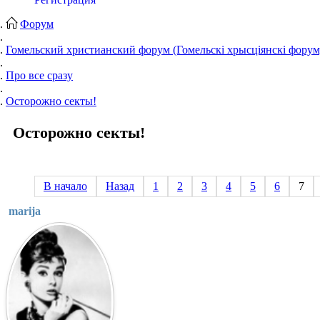
Форум
Гомельский христианский форум (Гомельскі хрысціянскі форум
Про все сразу
Осторожно секты!
Осторожно секты!
В начало
Назад
1
2
3
4
5
6
7
marija