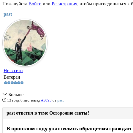
Пожалуйста
Войти
или
Регистрация
, чтобы присоединиться к б
past
Не в сети
Ветеран
Больше
13 года 6 мес. назад
#5093
от
past
past ответил в теме Осторожно секты!
В прошлом году участились обращения граждан 