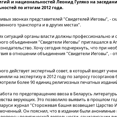
гий и национальностей Леонид Гуляко на заседан
остей по итогам 2012 года.
ивых звонках представителей "Свидетелей Иеговы", - ск
енного транспорта и в других местах".
их ситуаций органы власти должны профессионально и
зного объединения "Свидетели Иеговы" приглашался в А
онодательство. Хочу сегодня подчеркнуть, что при не
твия в отношении объединения "Свидетели Иеговы", - 
го действует экспертный совет, в который входят учен
иняли на экспертизу в 2012 году по запросу госорганов 
мотрели более 90 единиц религиозных печатных издани
 работа по предотвращению ввоза в Беларусь литератур
ства верующих. Это позволило выявить в прошлом году
аруси журнал "Сторожевая башня возвещает Царство Ие
моченный. Он пояснил, что в издании были анонимные
е вопросы политической деятельности, социализации л