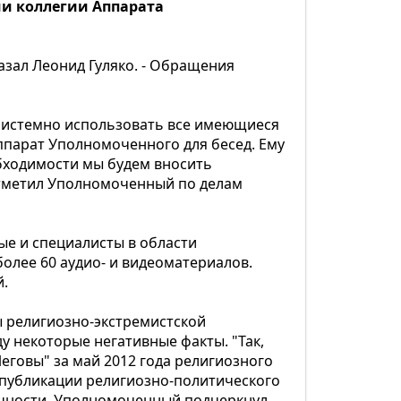
ии коллегии Аппарата
азал Леонид Гуляко. - Обращения
 системно использовать все имеющиеся
ппарат Уполномоченного для бесед. Ему
обходимости мы будем вносить
отметил Уполномоченный по делам
ые и специалисты в области
более 60 аудио- и видеоматериалов.
й.
ы религиозно-экстремистской
 некоторые негативные факты. "Так,
говы" за май 2012 года религиозного
 публикации религиозно-политического
ичности. Уполномоченный подчеркнул,