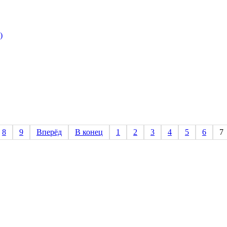
)
8
9
Вперёд
В конец
1
2
3
4
5
6
7