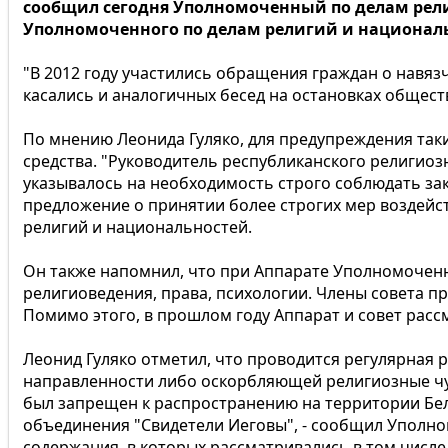
сообщил сегодня Уполномоченный по делам рели
Уполномоченного по делам религий и национальн
"В 2012 году участились обращения граждан о навязч
касались и аналогичных бесед на остановках обществ
По мнению Леонида Гуляко, для предупреждения так
средства. "Руководитель республиканского религио
указывалось на необходимость строго соблюдать зак
предложение о принятии более строгих мер воздейс
религий и национальностей.
Он также напомнил, что при Аппарате Уполномоченно
религиоведения, права, психологии. Члены совета пр
Помимо этого, в прошлом году Аппарат и совет расс
Леонид Гуляко отметил, что проводится регулярная
направленности либо оскорбляющей религиозные чув
был запрещен к распространению на территории Бел
объединения "Свидетели Иеговы", - сообщил Уполно
содержания, в которых рассматривались в том числ