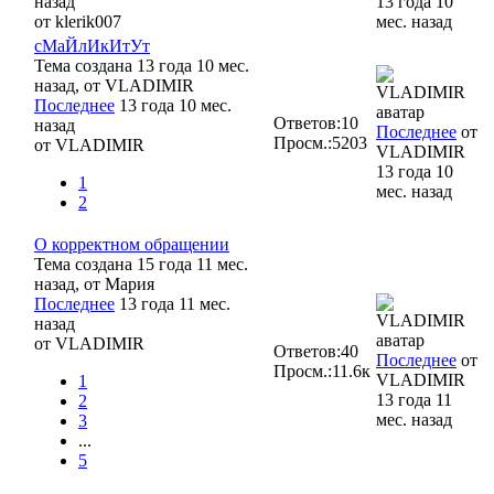
назад
13 года 10
от
klerik007
мес. назад
сМаЙлИкИтУт
Тема создана 13 года 10 мес.
назад, от
VLADIMIR
Последнее
13 года 10 мес.
Ответов:
10
назад
Последнее
от
Просм.:
5203
от
VLADIMIR
VLADIMIR
13 года 10
1
мес. назад
2
О корректном обращении
Тема создана 15 года 11 мес.
назад, от
Мария
Последнее
13 года 11 мес.
назад
от
VLADIMIR
Ответов:
40
Последнее
от
Просм.:
11.6к
VLADIMIR
1
13 года 11
2
мес. назад
3
...
5