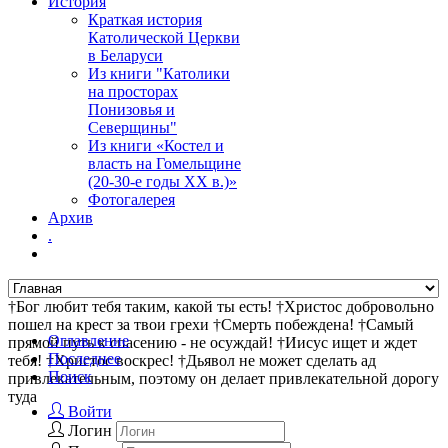
История
Краткая история
Католической Церкви
в Беларуси
Из книги "Католики
на просторах
Понизовья и
Северщины"
Из книги «Костел и
власть на Гомельщине
(20-30-е годы ХХ в.)»
Фотогалерея
Архив
.
†Бог любит тебя таким, какой ты есть! †Христос добровольно
пошел на крест за твои грехи †Смерть побеждена! †Самый
Оглавление
прямой путь к спасению - не осуждай! †Иисус ищет и ждет
Последнее
тебя! †Христос воскрес! †Дьявол не может сделать ад
Поиск
привлекательным, поэтому он делает привлекательной дорогу
туда
Войти
Логин