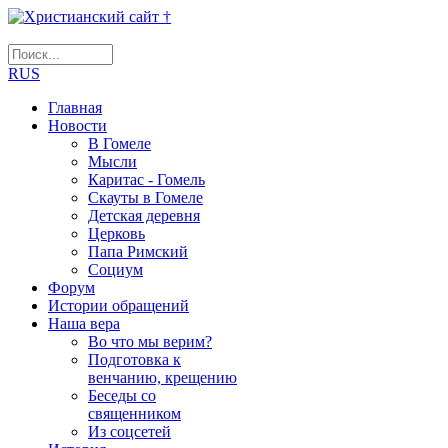
RUS
Главная
Новости
В Гомеле
Мысли
Каритас - Гомель
Скауты в Гомеле
Детская деревня
Церковь
Папа Римский
Социум
Форум
Истории обращений
Наша вера
Во что мы верим?
Подготовка к
венчанию, крещению
Беседы со
священником
Из соцсетей