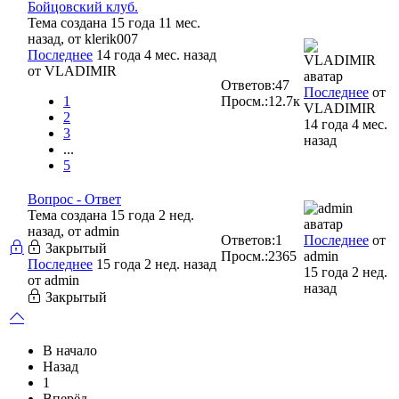
Бойцовский клуб.
Тема создана 15 года 11 мес.
назад, от
klerik007
Последнее
14 года 4 мес. назад
от
VLADIMIR
Ответов:
47
Последнее
от
1
Просм.:
12.7к
VLADIMIR
2
14 года 4 мес.
3
назад
...
5
Вопрос - Ответ
Тема создана 15 года 2 нед.
назад, от
admin
Ответов:
1
Последнее
от
Закрытый
Просм.:
2365
admin
Последнее
15 года 2 нед. назад
15 года 2 нед.
от
admin
назад
Закрытый
В начало
Назад
1
Вперёд