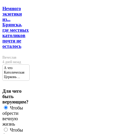
Немного
экзотики
из...
Брянска,
где местных
католиков
почти не
осталось
Вячеслав
4 дней назад
А что
Католическая
Церковь ...
Для чего
быть
верующим?
Чтобы
обрести
вечную
жизнь
Чтобы