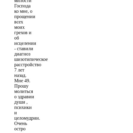
милости
Господа
ко мне, о
прощении
всех
моих
грехов и
об
исцелении
- ставили
диагноз
шизотипическое
расстройство
7 лет
назад.
Мне 49.
Прошу
молиться
о здравии
души ,
психики
и
целомудрии.
Очень
остро