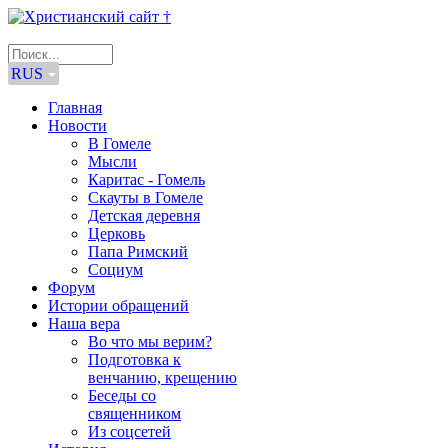
RUS
Главная
Новости
В Гомеле
Мысли
Каритас - Гомель
Скауты в Гомеле
Детская деревня
Церковь
Папа Римский
Социум
Форум
Истории обращений
Наша вера
Во что мы верим?
Подготовка к
венчанию, крещению
Беседы со
священником
Из соцсетей