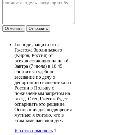
Отменить
Отправить
Господи, защити отца
Гжегожа Зволиньского
(Киров, Россия) от
всех,восстающих на него!
Завтра (7 июля) в 10:45
состоится судебное
заседание по делу о
депортации священника из
России в Польшу с
пожизненным запретом на
въезд. Отец Гжегож будет
оспаривать это решение.
Основания для выдворения
мутные; я считаю, что в
этом замешан злой дух.
Я за это помолюсь
1