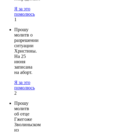
Я за это
помолюсь
1
Прошу
молитв о
разрешении
ситуации
Христины.
На 25
июня
записана
на аборт.
Я за это
помолюсь
2
Прошу
молитв
об отце
Гжегоже
Зволиньском
из