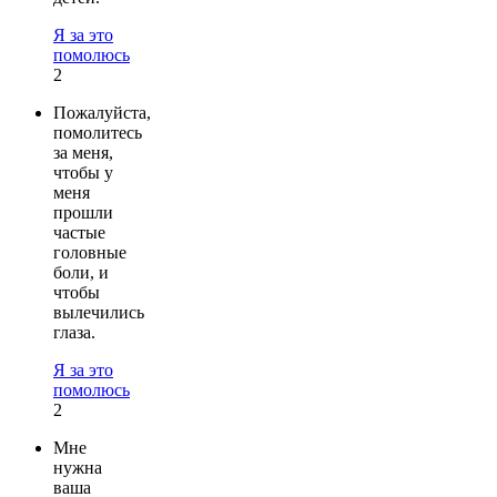
Я за это
помолюсь
2
Пожалуйста,
помолитесь
за меня,
чтобы у
меня
прошли
частые
головные
боли, и
чтобы
вылечились
глаза.
Я за это
помолюсь
2
Мне
нужна
ваша