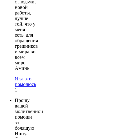
с людьми,
новой
работы,
лучше
той, что у
меня
есть, для
обращения
грешников
и мира во
всем
мире.
Аминь
Я за это
помолюсь
1
Прошу
вашей
молитвенной
помощи
за
болящую
Инну.