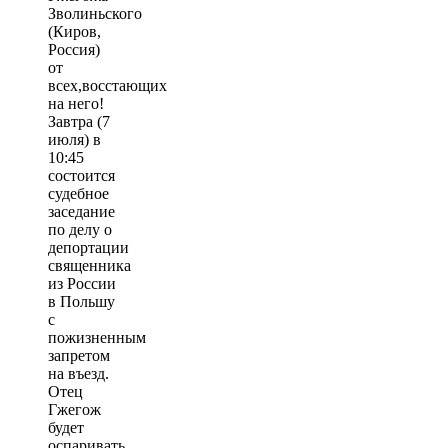
Зволиньского
(Киров,
Россия)
от
всех,восстающих
на него!
Завтра (7
июля) в
10:45
состоится
судебное
заседание
по делу о
депортации
священника
из России
в Польшу
с
пожизненным
запретом
на въезд.
Отец
Гжегож
будет
оспаривать