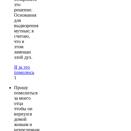
это
решение.
Основания
для
выдворения
мутные; я
считаю,
что в
этом
замешан
злой дух.
Я за это
помолюсь
1
Прошу
помолиться
за моего
отца
чтобы он
вернулся
домой
живым и
невредимым