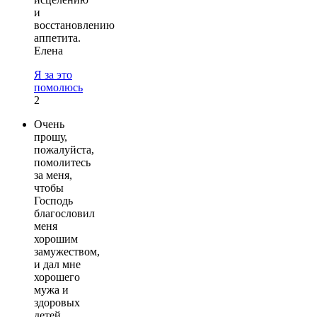
и
восстановлению
аппетита.
Елена
Я за это
помолюсь
2
Очень
прошу,
пожалуйста,
помолитесь
за меня,
чтобы
Господь
благословил
меня
хорошим
замужеством,
и дал мне
хорошего
мужа и
здоровых
детей.