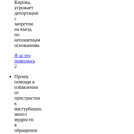
Кирова,
угрожает
депортация
с
запретом
на въезд
по
непонятным
основаниям.
Я за это
помолюсь
2
Прошу
помощи в
избавлении
от
пристрастия
к
мастурбации,
много
мудрости
в
обращении