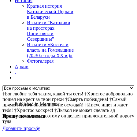
История
Краткая история
Католической Церкви
в Беларуси
Из книги "Католики
на просторах
Понизовья и
Северщины"
Из книги «Костел и
власть на Гомельщине
(20-30-е годы ХХ в.)»
Фотогалерея
Архив
.
†Бог любит тебя таким, какой ты есть! †Христос добровольно
пошел на крест за твои грехи †Смерть побеждена! †Самый
Published in
Молитвы
прямой путь к спасению - не осуждай! †Иисус ищет и ждет
тебя! †Христос воскрес! †Дьявол не может сделать ад
привлекательным, поэтому он делает привлекательной дорогу
Прошу помолиться
туда
Добавить просьбу