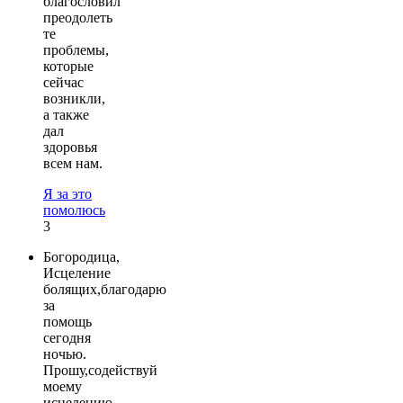
благословил
преодолеть
те
проблемы,
которые
сейчас
возникли,
а также
дал
здоровья
всем нам.
Я за это
помолюсь
3
Богородица,
Исцеление
болящих,благодарю
за
помощь
сегодня
ночью.
Прошу,содействуй
моему
исцелению