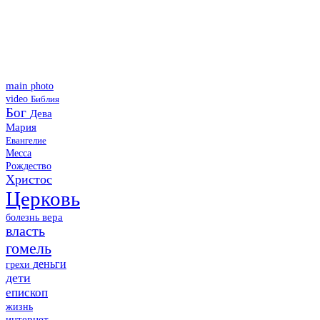
main
photo
video
Библия
Бог
Дева
Мария
Евангелие
Месса
Рождество
Христос
Церковь
болезнь
вера
власть
гомель
деньги
грехи
дети
епископ
жизнь
интернет