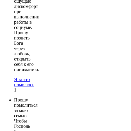
ощущаю
дискомфорт
при
выполнении
работы в
социуме.
Прошу
познать
Бога
через
любовь,
открыть
себя к его
пониманию.
Я за это
помолюсь
1
Прошу
помолиться
за мою
семью.
Чтобы
Господь