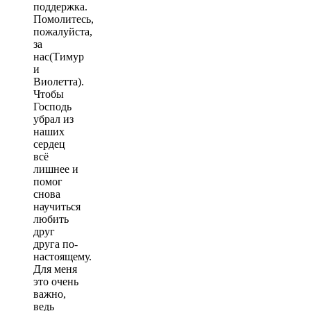
поддержка.
Помолитесь,
пожалуйста,
за
нас(Тимур
и
Виолетта).
Чтобы
Господь
убрал из
наших
сердец
всё
лишнее и
помог
снова
научиться
любить
друг
друга по-
настоящему.
Для меня
это очень
важно,
ведь