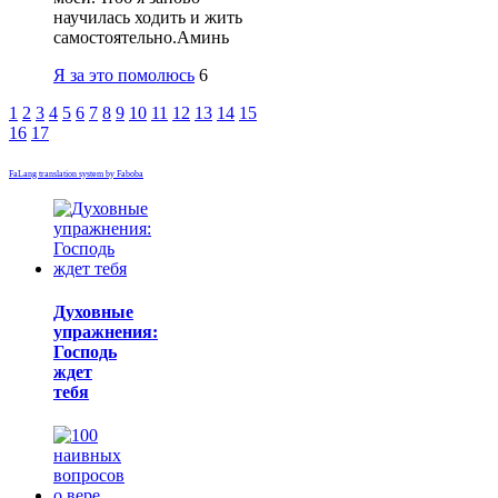
научилась ходить и жить
самостоятельно.Аминь
Я за это помолюсь
6
1
2
3
4
5
6
7
8
9
10
11
12
13
14
15
16
17
FaLang translation system by Faboba
Духовные
упражнения:
Господь
ждет
тебя