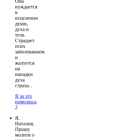
Она
нуждается
в
исцелении
души,
духа и
тела.
Страдает
псих
заболеванием
и
жалуется
на
нападки
духа
страха. .
Я за это
помолюсь
2
Я,
Наталия,
Прошу
молитв о