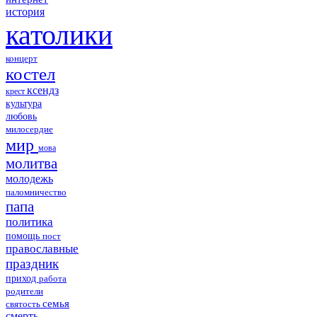
история
католики
концерт
костел
ксендз
крест
культура
любовь
милосердие
мир
мова
молитва
молодежь
паломничество
папа
политика
помощь
пост
православные
праздник
приход
работа
родители
семья
святость
смерть