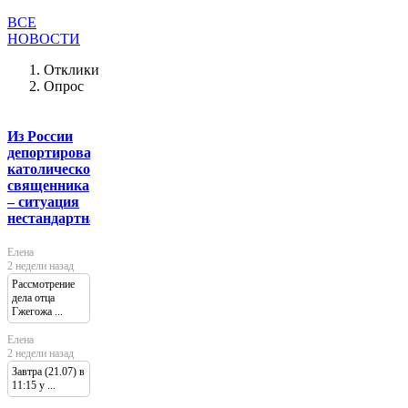
ВСЕ
НОВОСТИ
Отклики
Опрос
Из России
депортировали
католического
священника
– ситуация
нестандартная
Елена
2 недели назад
Рассмотрение
дела отца
Гжегожа ...
Елена
2 недели назад
Завтра (21.07) в
11:15 у ...