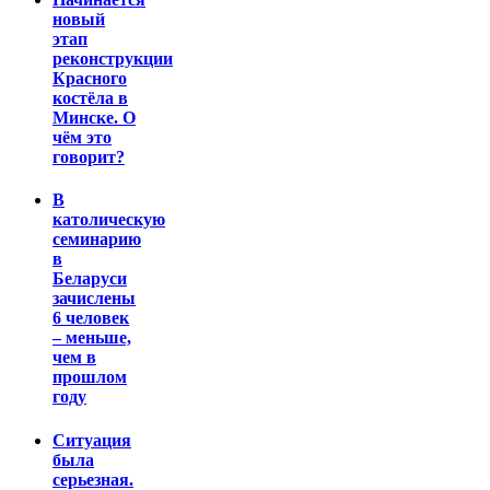
новый
этап
реконструкции
Красного
костёла в
Минске. О
чём это
говорит?
В
католическую
семинарию
в
Беларуси
зачислены
6 человек
– меньше,
чем в
прошлом
году
Ситуация
была
серьезная.