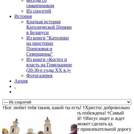
Беседы со
священником
Из соцсетей
История
Краткая история
Католической Церкви
в Беларуси
Из книги "Католики
на просторах
Понизовья и
Северщины"
Из книги «Костел и
власть на Гомельщине
(20-30-е годы ХХ в.)»
Фотогалерея
Архив
.
†Бог любит тебя таким, какой ты есть! †Христос добровольно
пошел на крест за твои грехи †Смерть побеждена! †Самый
прямой путь к спасению - не осуждай! †Иисус ищет и ждет
тебя! †Христос воскрес! †Дьявол не может сделать ад
привлекательным, поэтому он делает привлекательной дорогу