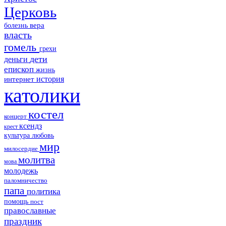
Церковь
болезнь
вера
власть
гомель
грехи
дети
деньги
епископ
жизнь
история
интернет
католики
костел
концерт
ксендз
крест
культура
любовь
мир
милосердие
молитва
мова
молодежь
паломничество
папа
политика
помощь
пост
православные
праздник