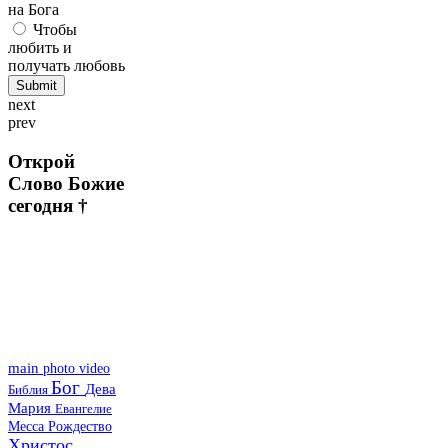
на Бога
Чтобы
любить и
получать любовь
next
prev
Открой
Слово Божие
сегодня †
main
photo
video
Бог
Дева
Библия
Мария
Евангелие
Месса
Рождество
Христос