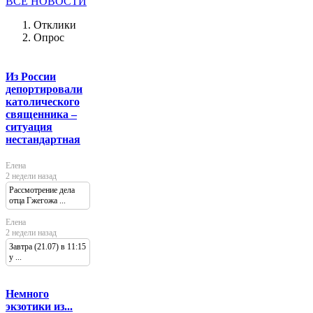
ВСЕ НОВОСТИ
Отклики
Опрос
Из России
депортировали
католического
священника –
ситуация
нестандартная
Елена
2 недели назад
Рассмотрение дела
отца Гжегожа ...
Елена
2 недели назад
Завтра (21.07) в 11:15
у ...
Немного
экзотики из...