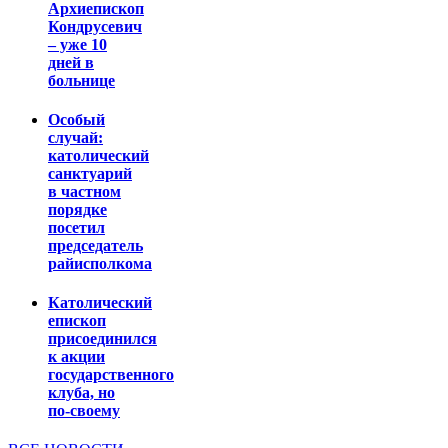
Архиепископ
Кондрусевич
– уже 10
дней в
больнице
Особый
случай:
католический
санктуарий
в частном
порядке
посетил
председатель
райисполкома
Католический
епископ
присоединился
к акции
государственного
клуба, но
по-своему