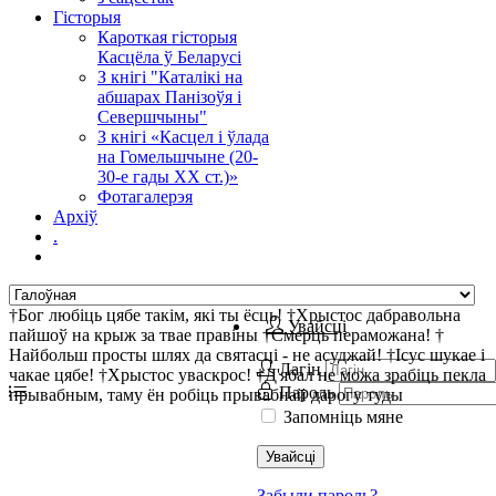
Гісторыя
Кароткая гісторыя
Касцёла ў Беларусі
З кнігі "Каталікі на
абшарах Панізоўя і
Севершчыны"
З кнігі «Касцел і ўлада
на Гомельшчыне (20-
30-е гады ХХ ст.)»
Фотагалерэя
Архіў
.
†Бог любіць цябе такім, які ты ёсць! †Хрыстос дабравольна
Увайсці
пайшоў на крыж за твае правіны †Смерць пераможана! †
Найбольш просты шлях да святасці - не асуджай! †Ісус шукае і
Лагін
чакае цябе! †Хрыстос уваскрос! †Д'ябал не можа зрабіць пекла
Пароль
прывабным, таму ён робіць прывабнай дарогу туды
Запомніць мяне
Увайсці
Забыли пароль?