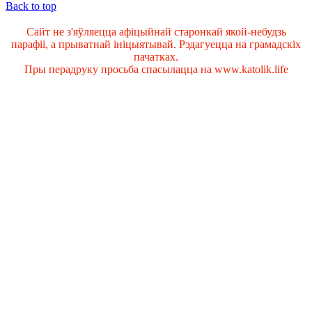
Back to top
Сайт не з'яўляецца афіцыйнай старонкай якой-небудзь
парафіі, а прыватнай ініцыятывай. Рэдагуецца на грамадскіх
пачатках.
Пры перадруку просьба спасылацца на www.katolik.life