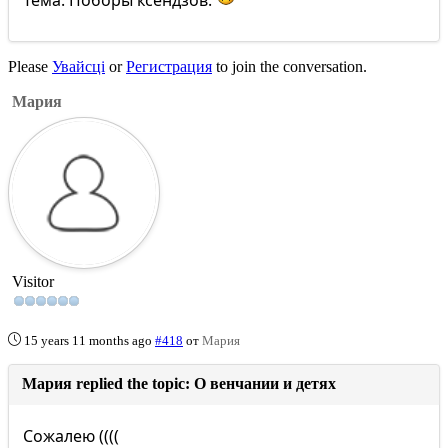
Тема: Поборы ксендзов.
Please
Увайсці
or
Регистрация
to join the conversation.
Мария
Visitor
15 years 11 months ago
#418
от
Мария
Мария replied the topic: О венчании и детях
Сожалею ((((