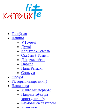
Галоўная
Навіны
У Гомелі
Думкі
Карытас - Гомель
Скаўты ў Гомелі
Дзіцячая вёска
Царква
Папа Рымскі
Соцыум
Форум
Гісторыі навяртанняў
Наша вера
У што мы верым?
Падрыхтоўка да
хросту, шлюбу
Размовы са святаром
з сацсетак