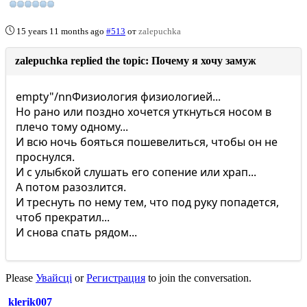
15 years 11 months ago
#513
от
zalepuchka
zalepuchka replied the topic: Почему я хочу замуж
empty"/nnФизиология физиологией...
Но рано или поздно хочется уткнуться носом в
плечо тому одному...
И всю ночь бояться пошевелиться, чтобы он не
проснулся.
И с улыбкой слушать его сопение или храп...
А потом разозлится.
И треснуть по нему тем, что под руку попадется,
чтоб прекратил...
И снова спать рядом...
Please
Увайсці
or
Регистрация
to join the conversation.
klerik007