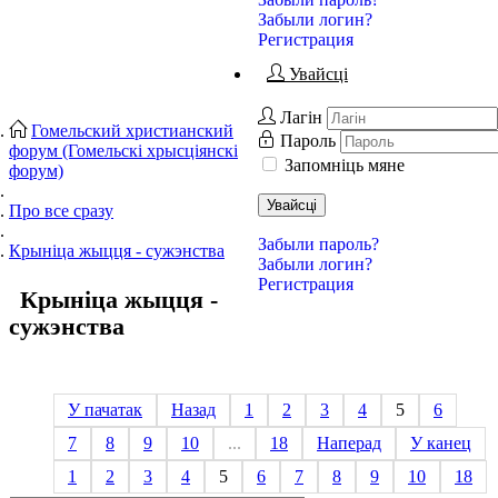
Забыли логин?
Регистрация
Увайсці
Лагін
Гомельский христианский
Пароль
форум (Гомельскі хрысціянскі
Запомніць мяне
форум)
Увайсці
Про все сразу
Забыли пароль?
Крыніца жыцця - сужэнства
Забыли логин?
Регистрация
Крыніца жыцця -
сужэнства
У пачатак
Назад
1
2
3
4
5
6
7
8
9
10
...
18
Наперад
У канец
1
2
3
4
5
6
7
8
9
10
18