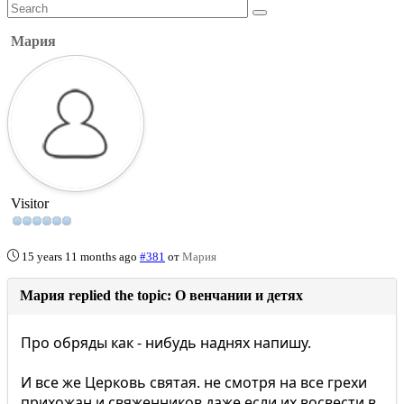
Мария
Visitor
15 years 11 months ago
#381
от
Мария
Мария replied the topic: О венчании и детях
Про обряды как - нибудь наднях напишу.
И все же Церковь святая. не смотря на все грехи
прихожан и свяженников даже если их восвести в