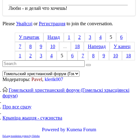
Люби - и делай что хочешь!
Please
Увайсці
or
Регистрация
to join the conversation.
У пачатак
Назад
1
2
3
4
5
6
7
8
9
10
...
18
Наперад
У канец
1
2
3
4
5
6
7
8
9
10
18
Модераторы:
Pavel
,
klerik007
Гомельский христианский форум (Гомельскі хрысціянскі
форум)
Про все сразу
Крыніца жыцця - сужэнства
Powered by
Kunena Forum
FaLang translation system by Faboba