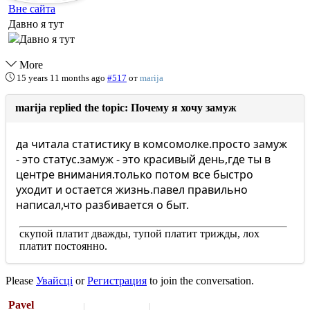
Вне сайта
Давно я тут
More
15 years 11 months ago
#517
от
marija
marija replied the topic: Почему я хочу замуж
да читала статистику в комсомолке.просто замуж
- это статус.замуж - это красивый день,где ты в
центре внимания.только потом все быстро
уходит и остается жизнь.павел правильно
написал,что разбивается о быт.
скупой платит дважды, тупой платит трижды, лох
платит постоянно.
Please
Увайсці
or
Регистрация
to join the conversation.
Pavel