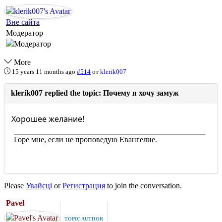
Вне сайта
Модератор
More
15 years 11 months ago
#514
от
klerik007
klerik007 replied the topic: Почему я хочу замуж
Хорошее желание!
Горе мне, если не проповедую Евангелие.
Please
Увайсці
or
Регистрация
to join the conversation.
Pavel
TOPIC AUTHOR