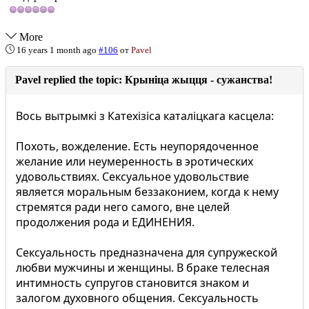
More
16 years 1 month ago
#106
от
Pavel
Pavel replied the topic: Крыніца жыцця - сужанства!
Вось вытрымкі з Катехізіса каталіцкага касцела:
Похоть, вожделение. Есть неупорядоченное
желание или неумеренность в эротических
удовольствиях. Сексуальное удовольствие
является моральным беззаконием, когда к нему
стремятся ради него самого, вне целей
продолжения рода и ЕДИНЕНИЯ.
Сексуальность предназначена для супружеской
любви мужчины и женщины. В браке телесная
интимность супругов становится знаком и
залогом духовного общения. Сексуальность