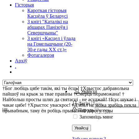
Гісторыя
Кароткая гісторыя
Касцёла ў Беларусі
З кнігі "Каталікі на
абшарах Панізоўя і
Севершчыны"
З кнігі «Касцел і ўлада
на Гомельшчыне (20-
30-е гады ХХ ст.)»
Фотагалерэя
Архіў
.
†Бог любіць цябе такім, які ты ёсць! †Хрыстос дабравольна
Увайсці
пайшоў на крыж за твае правіны †Смерць пераможана! †
Найбольш просты шлях да святасці - не асуджай! †Ісус шукае і
Лагін
чакае цябе! †Хрыстос уваскрос! †Д'ябал не можа зрабіць пекла
Пароль
прывабным, таму ён робіць прывабнай дарогу туды
Запомніць мяне
Увайсці
Забыли пароль?