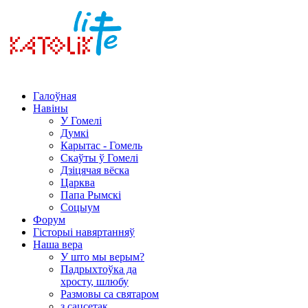
Галоўная
Навіны
У Гомелі
Думкі
Карытас - Гомель
Скаўты ў Гомелі
Дзіцячая вёска
Царква
Папа Рымскі
Соцыум
Форум
Гісторыі навяртанняў
Наша вера
У што мы верым?
Падрыхтоўка да
хросту, шлюбу
Размовы са святаром
з сацсетак