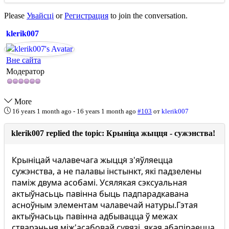
Please
Увайсці
or
Регистрация
to join the conversation.
klerik007
Вне сайта
Модератор
More
16 years 1 month ago
-
16 years 1 month ago
#103
от
klerik007
klerik007 replied the topic: Крыніца жыцця - сужэнства!
Крыніцай чалавечага жыцця з'яўляецца
сужэнства, а не палавы інстынкт, які падзелены
паміж двума асобамі. Усялякая сэксуальная
актыўнасьць павінна быць падпарадкавана
асноўным элементам чалавечай натуры.Гэтая
актыўнасьць павінна адбывацца ў межах
стварэньня між'асабовай сувязі. якая абапіраецца