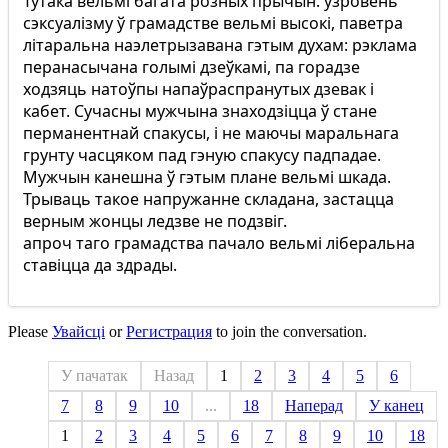
Тутака вельмі багата розных прычын. узровень
сэксуалізму ў грамадстве вельмі высокі, паветра
літаральна наэлетрызавана гэтым духам: рэклама
перанасычана голымі дзеўкамі, па горадзе
ходзяць натоўпы напаўраспранутых дзевак і
кабет. Сучасны мужчына знаходзіцца ў стане
перманентнай спакусы, і не маючы маральнага
грунту часцяком пад гэную спакусу падпадае.
Мужчын канешна ў гэтым плане вельмі шкада.
Трываць такое напружанне складана, застацца
верным жонцы ледзве не подзвіг.
апроч таго грамадства пачало вельмі ліберальна
ставіцца да здрады.
Please
Увайсці
or
Регистрация
to join the conversation.
У пачатак
Назад
1
2
3
4
5
6
7
8
9
10
...
18
Наперад
У канец
1
2
3
4
5
6
7
8
9
10
18