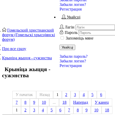
Забыли логин?
Регистрация
Увайсці
Лагін
Гомельский христианский
Пароль
форум (Гомельскі хрысціянскі
Запомніць мяне
форум)
Увайсці
Про все сразу
Забыли пароль?
Крыніца жыцця - сужэнства
Забыли логин?
Регистрация
Крыніца жыцця -
сужэнства
У пачатак
Назад
1
2
3
4
5
6
7
8
9
10
...
18
Наперад
У канец
1
2
3
4
5
6
7
8
9
10
18