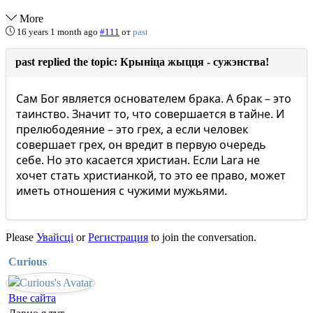
More
16 years 1 month ago
#111
от
past
past replied the topic: Крыніца жыцця - сужэнства!
Сам Бог является основателем брака. А брак – это
таинство. Значит то, что совершается в тайне. И
прелюбодеяние – это грех, а если человек
совершает грех, он вредит в первую очередь
себе. Но это касается христиан. Если Lara не
хочет стать христианкой, то это ее право, может
иметь отношения с чужими мужьями.
Please
Увайсці
or
Регистрация
to join the conversation.
Curious
Вне сайта