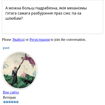
А можна больш падрабязна, якія механізмы
гэтага самага разбурэння праз сэкс па-за
шлюбам?
Please
Увайсці
or
Регистрация
to join the conversation.
past
Вне сайта
Ветеран