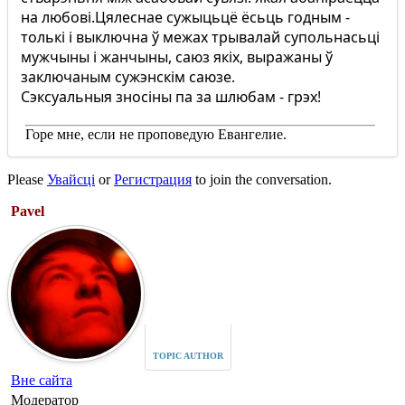
на любові.Цялеснае сужыцьцё ёсьць годным -
толькі і выключна ў межах трывалай супольнасьці
мужчыны і жанчыны, саюз якіх, выражаны ў
заключаным сужэнскім саюзе.
Сэксуальныя зносіны па за шлюбам - грэх!
Горе мне, если не проповедую Евангелие.
Please
Увайсці
or
Регистрация
to join the conversation.
Pavel
TOPIC AUTHOR
Вне сайта
Модератор