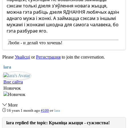
сэксам толькі дзеля з'яўлення новага жыцця,
можна гэта рабіць дзеля ЯДНАННЯ любячых адзін
аднаго мужа і жонкі. А займацца сэксам з іншымі
мужамі і жонкамі шкодна для самога чалавека, бо
гэта разбурае яго.
Люби - и делай что хочешь!
Please
Увайсці
or
Регистрация
to join the conversation.
lara
Вне сайта
Новичок
More
16 years 1 month ago
#109
от
lara
lara replied the topic: Крыніца жыцця - сужэнства!