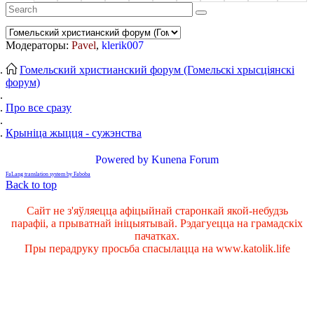
Модераторы:
Pavel
,
klerik007
Гомельский христианский форум (Гомельскі хрысціянскі
форум)
Про все сразу
Крыніца жыцця - сужэнства
Powered by
Kunena Forum
FaLang translation system by Faboba
Back to top
Сайт не з'яўляецца афіцыйнай старонкай якой-небудзь
парафіі, а прыватнай ініцыятывай. Рэдагуецца на грамадскіх
пачатках.
Пры перадруку просьба спасылацца на www.katolik.life