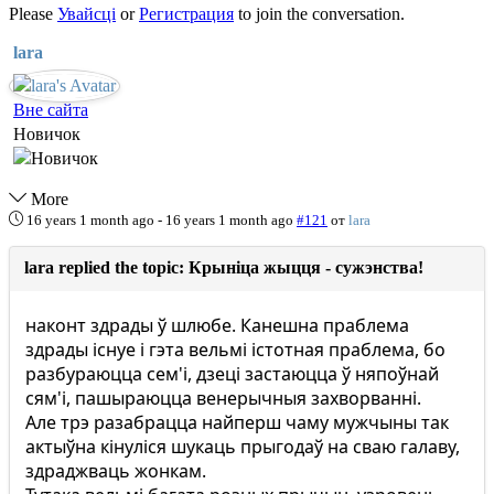
Please
Увайсці
or
Регистрация
to join the conversation.
lara
Вне сайта
Новичок
More
16 years 1 month ago
-
16 years 1 month ago
#121
от
lara
lara replied the topic: Крыніца жыцця - сужэнства!
наконт здрады ў шлюбе. Канешна праблема
здрады існуе і гэта вельмі істотная праблема, бо
разбураюцца сем'і, дзеці застаюцца ў няпоўнай
сям'і, пашыраюцца венерычныя захворванні.
Але трэ разабрацца найперш чаму мужчыны так
актыўна кінуліся шукаць прыгодаў на сваю галаву,
здраджваць жонкам.